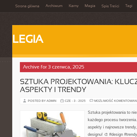
Archiwum
Karny
Magia
Tagi
Strona główna
Spis Treści
LEGIA
Archive for 3 czerwca, 2025
SZTUKA PROJEKTOWANIA: KLU
ASPEKTY I TRENDY
POSTED BY ADMIN
CZE - 3 - 2025
MOŻLIWOŚĆ KOMENTOWAN
Sztuka projektowania to ni
każdego procesu tworzeni
aspekty i najnowsze trendy
designu! 🎨 #design #trend