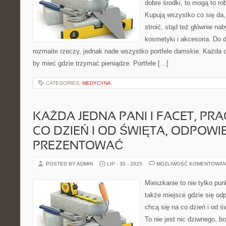
dobre środki, to mogą to ro
Kupują wszystko co się da,
stroić, stąd też głównie nab
kosmetyki i akcesoria. Do 
rozmaite rzeczy, jednak nade wszystko portfele damskie. Każda 
by mieć gdzie trzymać pieniądze. Portfele […]
CATEGORIES:
MEDYCYNA
KAŻDA JEDNA PANI I FACET, PRA
CO DZIEŃ I OD ŚWIĘTA, ODPOWI
PREZENTOWAĆ
POSTED BY ADMIN
LIP - 30 - 2025
MOŻLIWOŚĆ KOMENTOWAN
Mieszkanie to nie tylko punk
także miejsce gdzie się od
chcą się na co dzień i od ś
To nie jest nic dziwnego, 