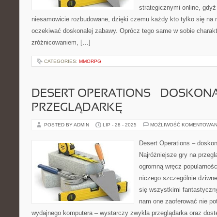
strategicznymi online, gdy
niesamowicie rozbudowane, dzięki czemu każdy kto tylko się na
oczekiwać doskonałej zabawy. Oprócz tego same w sobie charakt
zróżnicowaniem, […]
CATEGORIES:
MMORPG
DESERT OPERATIONS – DOSKON
PRZEGLĄDARKĘ
POSTED BY ADMIN
LIP - 28 - 2025
MOŻLIWOŚĆ KOMENTOWAN
Desert Operations – doskon
Najróżniejsze gry na przegl
ogromną wręcz popularności
niczego szczególnie dziwn
się wszystkimi fantastyczn
nam one zaoferować nie po
wydajnego komputera – wystarczy zwykła przeglądarka oraz dostęp