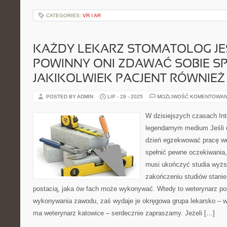
CATEGORIES:
VR I AR
KAŻDY LEKARZ STOMATOLOG JE
POWINNY ONI ZDAWAĆ SOBIE SP
JAKIKOLWIEK PACJENT RÓWNIEŻ 
POSTED BY ADMIN
LIP - 29 - 2025
MOŻLIWOŚĆ KOMENTOWAN
W dzisiejszych czasach Int
legendarnym medium Jeśli 
dzień egzekwować pracę w
spełnić pewne oczekiwania
musi ukończyć studia wyższ
zakończeniu studiów stanie
postacią, jaka ów fach może wykonywać. Wtedy to weterynarz po
wykonywania zawodu, zaś wydaje je okręgowa grupa lekarsko – w
ma weterynarz katowice – serdecznie zapraszamy. Jeżeli […]