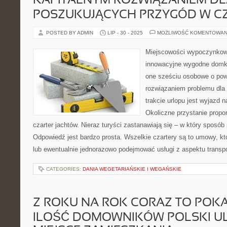
KAPITALNYM ROZWIĄZANIEM D
POSZUKUJĄCYCH PRZYGÓD W CZ
POSTED BY ADMIN
LIP - 30 - 2025
MOŻLIWOŚĆ KOMENTOWAN
Miejscowości wypoczynkowe
innowacyjne wygodne domki
one sześciu osobowe o po
rozwiązaniem problemu dla
trakcie urlopu jest wyjazd 
Okoliczne przystanie propon
czarter jachtów. Nieraz turyści zastanawiają się – w który sposób
Odpowiedź jest bardzo prosta. Wszelkie czartery są to umowy, któ
lub ewentualnie jednorazowo podejmować usługi z aspektu transpo
CATEGORIES:
DANIA WEGETARIAŃSKIE I WEGAŃSKIE
Z ROKU NA ROK CORAZ TO POKA
ILOŚĆ DOMOWNIKÓW POLSKI U