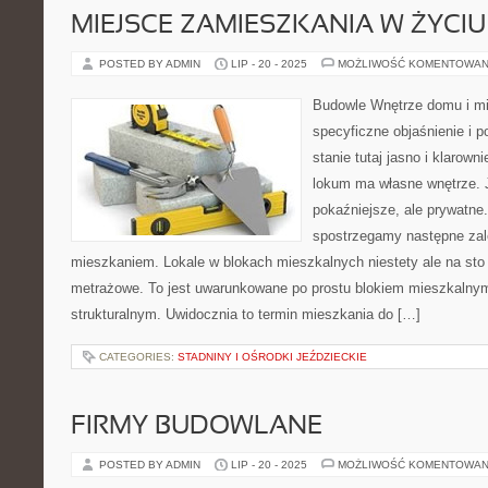
MIEJSCE ZAMIESZKANIA W ŻYCI
POSTED BY ADMIN
LIP - 20 - 2025
MOŻLIWOŚĆ KOMENTOWAN
Budowle Wnętrze domu i mi
specyficzne objaśnienie i 
stanie tutaj jasno i klarow
lokum ma własne wnętrze. 
pokaźniejsze, ale prywatne.
spostrzegamy następne za
mieszkaniem. Lokale w blokach mieszkalnych niestety ale na sto
metrażowe. To jest uwarunkowane po prostu blokiem mieszkalnym
strukturalnym. Uwidocznia to termin mieszkania do […]
CATEGORIES:
STADNINY I OŚRODKI JEŹDZIECKIE
FIRMY BUDOWLANE
POSTED BY ADMIN
LIP - 20 - 2025
MOŻLIWOŚĆ KOMENTOWAN