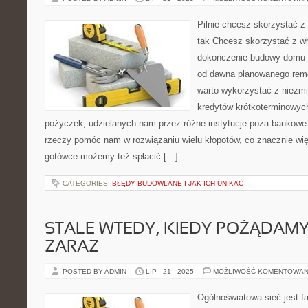
Pilnie chcesz skorzystać z
tak Chcesz skorzystać z w
dokończenie budowy domu l
od dawna planowanego remo
warto wykorzystać z niezmi
kredytów krótkoterminowyc
pożyczek, udzielanych nam przez różne instytucje poza bankowe
rzeczy pomóc nam w rozwiązaniu wielu kłopotów, co znacznie wię
gotówce możemy też spłacić […]
CATEGORIES:
BŁĘDY BUDOWLANE I JAK ICH UNIKAĆ
STALE WTEDY, KIEDY POŻĄDAM
ZARAZ
POSTED BY ADMIN
LIP - 21 - 2025
MOŻLIWOŚĆ KOMENTOWAN
Ogólnoświatowa sieć jest 