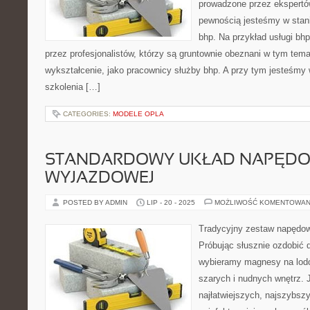
prowadzone przez ekspertó
pewnością jesteśmy w stani
bhp. Na przykład usługi bh
przez profesjonalistów, którzy są gruntownie obeznani w tym tema
wykształcenie, jako pracownicy służby bhp. A przy tym jesteśmy
szkolenia […]
CATEGORIES:
MODELE OPLA
STANDARDOWY UKŁAD NAPĘDO
WYJAZDOWEJ
POSTED BY ADMIN
LIP - 20 - 2025
MOŻLIWOŚĆ KOMENTOWAN
Tradycyjny zestaw napędo
Próbując słusznie ozdobić
wybieramy magnesy na lod
szarych i nudnych wnętrz. J
najłatwiejszych, najszybszy