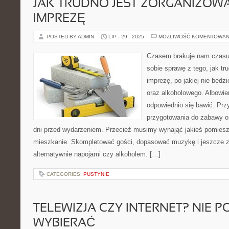
JAK TRUDNO JEST ZORGANIZOW
IMPREZĘ
POSTED BY ADMIN
LIP - 29 - 2025
MOŻLIWOŚĆ KOMENTOWAN
Czasem brakuje nam czasu 
sobie sprawę z tego, jak tr
imprezę, po jakiej nie będz
oraz alkoholowego. Albowi
odpowiednio się bawić. Prz
przygotowania do zabawy o 
dni przed wydarzeniem. Przecież musimy wynająć jakieś pomiesz
mieszkanie. Skompletować gości, dopasować muzykę i jeszcze za
alternatywnie napojami czy alkoholem. […]
CATEGORIES:
PUSTYNIE
TELEWIZJA CZY INTERNET? NIE 
WYBIERAĆ