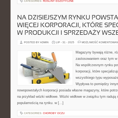
CATEGORIES:
ROŚLINY EGZOTYCZNE
NA DZISIEJSZYM RYNKU POWSTA
WIĘCEJ KORPORACJI, KTÓRE SPEC
W PRODUKCJI I SPRZEDAŻY WSZ
POSTED BY ADMIN
LIP - 31 - 2025
MOŻLIWOŚĆ KOMENTOWAN
Magazyny bywają różne, róż
zastosowaniem oraz tym w j
Na współczesnym rynku pow
korporacji, które specjalizu
wszystkiego typu wyposaż
Wypływa to pomiędzy innymi
nowopowstałych korporacji posiada własne magazyny, które potrze
na przykład wózki widłowe. Wózki widłowe w związku tym radują 
popularnością na rynku. w […]
CATEGORIES:
CHOROBY OCZU