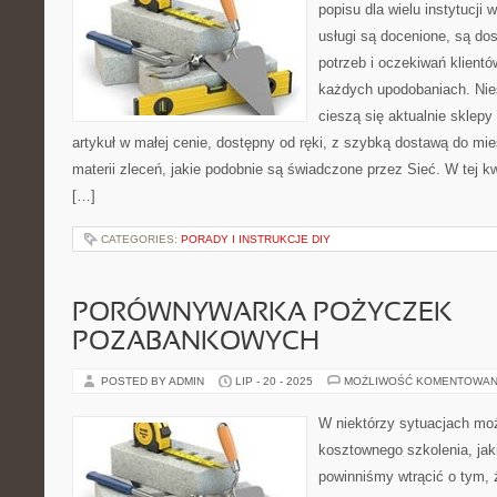
popisu dla wielu instytucj
usługi są docenione, są do
potrzeb i oczekiwań klient
każdych upodobaniach. Nie
cieszą się aktualnie sklepy 
artykuł w małej cenie, dostępny od ręki, z szybką dostawą do mi
materii zleceń, jakie podobnie są świadczone przez Sieć. W tej k
[…]
CATEGORIES:
PORADY I INSTRUKCJE DIY
PORÓWNYWARKA POŻYCZEK
POZABANKOWYCH
POSTED BY ADMIN
LIP - 20 - 2025
MOŻLIWOŚĆ KOMENTOWAN
W niektórzy sytuacjach m
kosztownego szkolenia, jaki
powinniśmy wtrącić o tym,