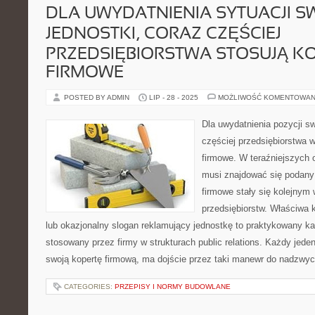
DLA UWYDATNIENIA SYTUACJI S
JEDNOSTKI, CORAZ CZĘŚCIEJ
PRZEDSIĘBIORSTWA STOSUJĄ K
FIRMOWE
POSTED BY ADMIN
LIP - 28 - 2025
MOŻLIWOŚĆ KOMENTOWAN
Dla uwydatnienia pozycji sw
częściej przedsiębiorstwa 
firmowe. W teraźniejszych 
musi znajdować się podany 
firmowe stały się kolejnym 
przedsiębiorstw. Właściwa k
lub okazjonalny slogan reklamujący jednostkę to praktykowany k
stosowany przez firmy w strukturach public relations. Każdy jede
swoją kopertę firmową, ma dojście przez taki manewr do nadzwycz
CATEGORIES:
PRZEPISY I NORMY BUDOWLANE