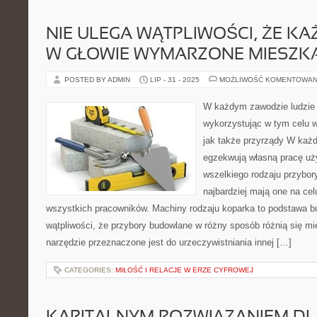
NIE ULEGA WĄTPLIWOŚCI, ŻE KA
W GŁOWIE WYMARZONE MIESZK
POSTED BY ADMIN
LIP - 31 - 2025
MOŻLIWOŚĆ KOMENTOWAN
W każdym zawodzie ludzie 
wykorzystując w tym celu w
jak także przyrządy W każ
egzekwują własną pracę uż
wszelkiego rodzaju przybor
najbardziej mają one na cel
wszystkich pracowników. Machiny rodzaju koparka to podstawa b
wątpliwości, że przybory budowlane w różny sposób różnią się mi
narzędzie przeznaczone jest do urzeczywistniania innej […]
CATEGORIES:
MIŁOŚĆ I RELACJE W ERZE CYFROWEJ