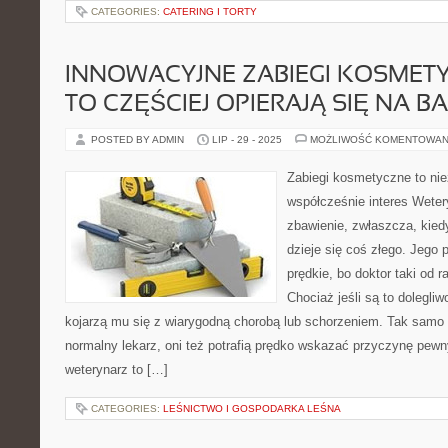
CATEGORIES:
CATERING I TORTY
INNOWACYJNE ZABIEGI KOSMET
TO CZĘŚCIEJ OPIERAJĄ SIĘ NA 
POSTED BY ADMIN
LIP - 29 - 2025
MOŻLIWOŚĆ KOMENTOWAN
Zabiegi kosmetyczne to ni
współcześnie interes Weter
zbawienie, zwłaszcza, kied
dzieje się coś złego. Jego 
prędkie, bo doktor taki od r
Chociaż jeśli są to dolegliw
kojarzą mu się z wiarygodną chorobą lub schorzeniem. Tak samo
normalny lekarz, oni też potrafią prędko wskazać przyczynę pewn
weterynarz to […]
CATEGORIES:
LEŚNICTWO I GOSPODARKA LEŚNA