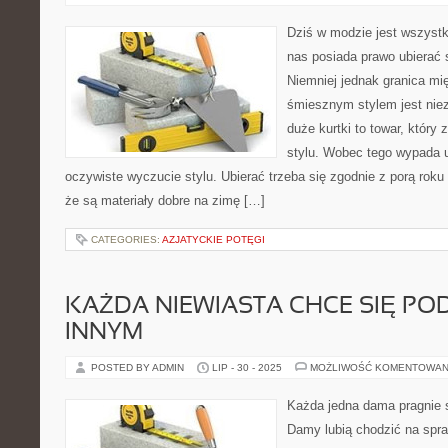
Dziś w modzie jest wszyst
nas posiada prawo ubierać s
Niemniej jednak granica mi
śmiesznym stylem jest nie
duże kurtki to towar, który
stylu. Wobec tego wypada 
oczywiste wyczucie stylu. Ubierać trzeba się zgodnie z porą roku 
że są materiały dobre na zimę […]
CATEGORIES:
AZJATYCKIE POTĘGI
KAŻDA NIEWIASTA CHCE SIĘ POD
INNYM
POSTED BY ADMIN
LIP - 30 - 2025
MOŻLIWOŚĆ KOMENTOWAN
Każda jedna dama pragnie s
Damy lubią chodzić na spra