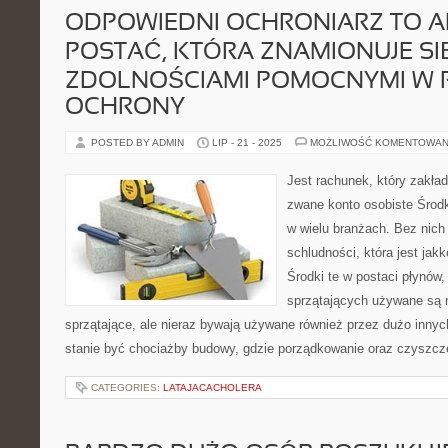
ODPOWIEDNI OCHRONIARZ TO 
POSTAĆ, KTÓRA ZNAMIONUJE SI
ZDOLNOŚCIAMI POMOCNYMI W 
OCHRONY
POSTED BY ADMIN
LIP - 21 - 2025
MOŻLIWOŚĆ KOMENTOWAN
Jest rachunek, który zakła
zwane konto osobiste Środ
w wielu branżach. Bez nich
schludności, która jest jak
Środki te w postaci płynów
sprzątających używane są n
sprzątające, ale nieraz bywają używane również przez dużo inny
stanie być chociażby budowy, gdzie porządkowanie oraz czyszcze
CATEGORIES:
LATAJACACHOLERA