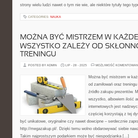
strony wielu ludzi nawet o tym nie wie, ale niektóre tytuły tego t
CATEGORIES:
NAUKA
MOŻNA BYĆ MISTRZEM W KAŻDEJ 
WSZYSTKO ZALEŻY OD SKŁONNO
TRENINGU
POSTED BY ADMIN
LIP - 28 - 2025
MOŻLIWOŚĆ KOMENTOWAN
Można być mistrzem w każde
od zamiłowań oraz treningu 
źródło zakupu prezentów. 
wszystko, albowiem ilość a
internetowych jest nadzwyc
częściej korzystają z tej d
być unikatowe, oryginalne czy nawet dowcipne – serdecznie zap
http://megazakup.pl/. Dzięki temu wolno obdarowywać siebie naw
Takim najprostszym podarkiem może być niespodzianka […]