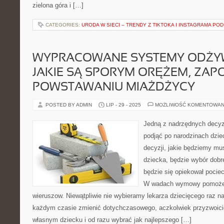
zielona góra i […]
CATEGORIES:
URODA W SIECI – TRENDY Z TIKTOKA I INSTAGRAMA POD
WYPRACOWANE SYSTEMY ODŻYWI
JAKIE SĄ SPORYM ORĘŻEM, ZAP
POWSTAWANIU MIAŻDŻYCY
POSTED BY ADMIN
LIP - 29 - 2025
MOŻLIWOŚĆ KOMENTOWAN
Jedną z nadrzędnych decyzj
podjąć po narodzinach dzi
decyzji, jakie będziemy mus
dziecka, będzie wybór dobre
będzie się opiekował pocie
W wadach wymowy pomoże 
wieruszow. Niewątpliwie nie wybieramy lekarza dziecięcego raz 
każdym czasie zmienić dotychczasowego, aczkolwiek przyzwoici
własnym dziecku i od razu wybrać jak najlepszego […]