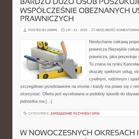
BARDZO DUŻO OSÓB POSZUKUJ
WSPÓŁCZEŚNIE OBEZNANYCH U
PRAWNICZYCH
POSTED BY ADMIN
LIP - 21 - 2025
MOŻLIWOŚĆ KOMENTOWAN
Niesłychanie ciekawą propo
prawnicza Niezwykle ciekawą
prawnicza, jaka prezentuje s
To znana na rynku Kancelari
okazały spektrum usług, 
cywilnym, rodzinnym i spa
szczegółowo przedstawione na stronie i każdy ma prawo się z nim
skorzystać. Oferta jest wycelowana w podobny sposób do obywate
jednostka ma […]
CATEGORIES:
ZARZĄDZANIE RYZYKIEM I DPIA
W NOWOCZESNYCH OKRESACH I