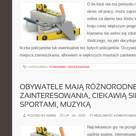
O ile ktoś nie ma pomysłu 
okres od pracy, może zajrze
online za darmo bez limitu
kraju coraz większym prag
klarowna nie wolno się zdu
śledczego, na jaki decyduje
liczba policjantów lub ewentualnie też byłych policjantów. Oczyw
miejsca zamieszkania, albowiem w większych miastach zaintere
CATEGORIES:
PORADNIKI ODCHUDZANIA
OBYWATELE MAJĄ RÓŻNORODN
ZAINTERESOWANIA, CIEKAWIĄ S
SPORTAMI, MUZYKĄ
POSTED BY ADMIN
LIP - 29 - 2025
MOŻLIWOŚĆ KOMENTOWAN
Najciekawsze gry na przeg
ogólnie pojętej, internetowej