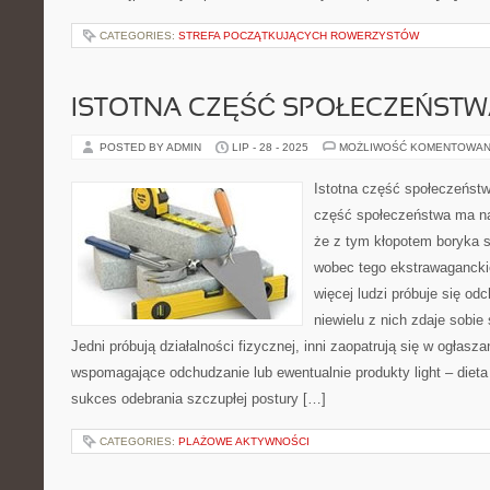
CATEGORIES:
STREFA POCZĄTKUJĄCYCH ROWERZYSTÓW
ISTOTNA CZĘŚĆ SPOŁECZEŃSTW
POSTED BY ADMIN
LIP - 28 - 2025
MOŻLIWOŚĆ KOMENTOWAN
Istotna część społeczeńst
część społeczeństwa ma n
że z tym kłopotem boryka s
wobec tego ekstrawagancki
więcej ludzi próbuje się od
niewielu z nich zdaje sobie 
Jedni próbują działalności fizycznej, inni zaopatrują się w ogłas
wspomagające odchudzanie lub ewentualnie produkty light – diet
sukces odebrania szczupłej postury […]
CATEGORIES:
PLAŻOWE AKTYWNOŚCI