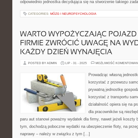
odpowiednio jednostka decydująca się na stworzenie takiego za
CATEGORIES:
MÓZG I NEUROPSYCHOLOGIA
WARTO WYPOŻYCZAJĄC POJAZD
FIRMIE ZWRÓCIĆ UWAGĘ NA WYD
KAŻDY DZIEŃ WYNAJĘCIA
POSTED BY ADMIN
LIP - 31 - 2025
MOŻLIWOŚĆ KOMENTOWAN
Prowadząc własną jednostk
korzystać z przewozu sa
prywatną jednostkę gospod
korzystać z transportu sa
działalność opiera się na 
dla pracowników są niezb
paru aut stanowi poważny wydatek dla firmy, nawet jeżeli koszty 
tym, dochodzą poboczne wydatki na ubezpieczenie floty, na prze
naprawy – należy w związku z tym […]