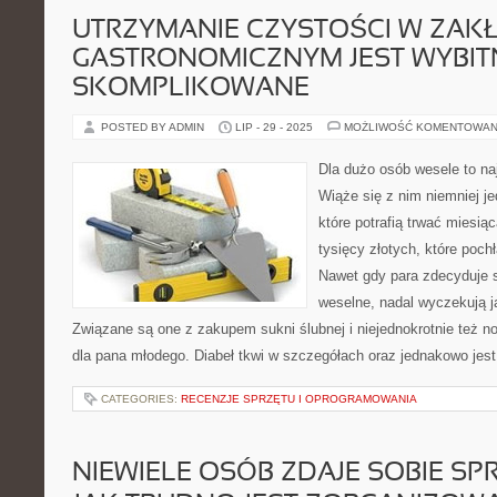
UTRZYMANIE CZYSTOŚCI W ZAK
GASTRONOMICZNYM JEST WYBIT
SKOMPLIKOWANE
POSTED BY ADMIN
LIP - 29 - 2025
MOŻLIWOŚĆ KOMENTOWAN
Dla dużo osób wesele to na
Wiąże się z nim niemniej j
które potrafią trwać miesią
tysięcy złotych, które poch
Nawet gdy para zdecyduje s
weselne, nadal wyczekują j
Związane są one z zakupem sukni ślubnej i niejednokrotnie też n
dla pana młodego. Diabeł tkwi w szczegółach oraz jednakowo jest
CATEGORIES:
RECENZJE SPRZĘTU I OPROGRAMOWANIA
NIEWIELE OSÓB ZDAJE SOBIE SP