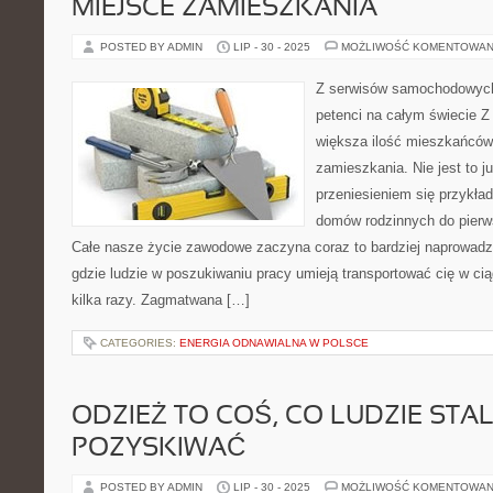
MIEJSCE ZAMIESZKANIA
POSTED BY ADMIN
LIP - 30 - 2025
MOŻLIWOŚĆ KOMENTOWAN
Z serwisów samochodowych,
petenci na całym świecie Z 
większa ilość mieszkańców
zamieszkania. Nie jest to j
przeniesieniem się przykł
domów rodzinnych do pierw
Całe nasze życie zawodowe zaczyna coraz to bardziej naprowad
gdzie ludzie w poszukiwaniu pracy umieją transportować cię w cią
kilka razy. Zagmatwana […]
CATEGORIES:
ENERGIA ODNAWIALNA W POLSCE
ODZIEŻ TO COŚ, CO LUDZIE STA
POZYSKIWAĆ
POSTED BY ADMIN
LIP - 30 - 2025
MOŻLIWOŚĆ KOMENTOWAN