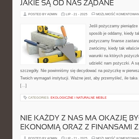
JAKIE SĄ OD NAS ŻĄDANE
POSTED BY ADMIN
LIP - 21 - 2025
MOŻLIWOŚĆ KOMENTOWAN
Jeśli pożyczamy pieniądze 
sposób je oddamy, kiedy tak
pożyczamy finanse zastana
zwrócimy, kiedy tak właściw
warunki na których pożyczk
udzielić nam pożyczki. A są
szczegóły. Nie powinniśmy się decydować na pożyczkę w pierwsze
Twoich wymagań instytucji. Ważne jest, aby przemyśleć, ile taka
[…]
CATEGORIES:
EKOLOGICZNE I NATURALNE MEBLE
NIE KAŻDY Z NAS MA OKAZJĘ BY
EKONOMIĄ ORAZ Z FINANSAMI Z
POSTED BY ADMIN
LIP - 21 - 2025
MOŻLIWOŚĆ KOMENTOWAN