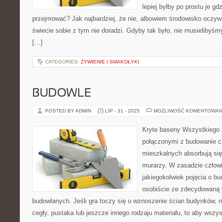
lepiej byłby po prostu je gd
przejmować? Jak najbardziej, że nie, albowiem środowisko oczywi
świecie sobie z tym nie doradzi. Gdyby tak było, nie musielibyśm
[…]
CATEGORIES:
ŻYWIENIE I SMAKOŁYKI
BUDOWLE
POSTED BY ADMIN
LIP - 31 - 2025
MOŻLIWOŚĆ KOMENTOWAN
Kryte baseny Wszystkiego 
połączonymi z budowanie 
mieszkalnych absorbują się
murarzy. W zasadzie człowi
jakiegokolwiek pojęcia o bu
osobiście ze zdecydowaną 
budowlanych. Jeśli gra toczy się o wznoszenie ścian budynków, 
cegły, pustaka lub jeszcze innego rodzaju materiału, to aby wszy