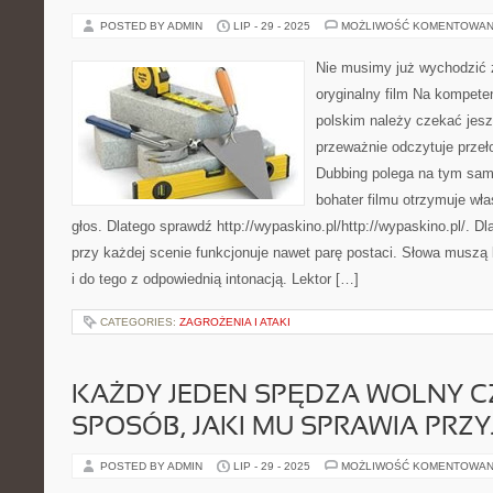
POSTED BY ADMIN
LIP - 29 - 2025
MOŻLIWOŚĆ KOMENTOWAN
Nie musimy już wychodzić 
oryginalny film Na kompete
polskim należy czekać jesz
przeważnie odczytuje przeł
Dubbing polega na tym sa
bohater filmu otrzymuje wła
głos. Dlatego sprawdź http://wypaskino.pl/http://wypaskino.pl/. D
przy każdej scenie funkcjonuje nawet parę postaci. Słowa musz
i do tego z odpowiednią intonacją. Lektor […]
CATEGORIES:
ZAGROŻENIA I ATAKI
KAŻDY JEDEN SPĘDZA WOLNY C
SPOSÓB, JAKI MU SPRAWIA PRZ
POSTED BY ADMIN
LIP - 29 - 2025
MOŻLIWOŚĆ KOMENTOWAN