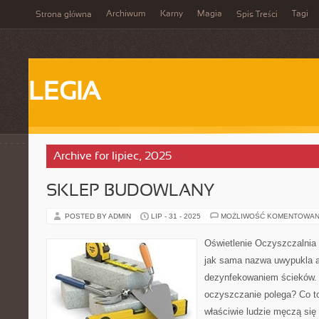
Archiwum
Karny
Magia
Tagi
Strona główna
Spis Treści
LEGIA
Archive for lipiec, 2025
SKLEP BUDOWLANY
POSTED BY ADMIN
LIP - 31 - 2025
MOŻLIWOŚĆ KOMENTOWAN
Oświetlenie Oczyszczalnia 
jak sama nazwa uwypukla a
dezynfekowaniem ścieków.
oczyszczanie polega? Co to
właściwie ludzie męczą si