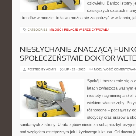
człowieku. Bardzo istotny j
dzisiejszych czasach mamy
i trendów w modzie, to łatwo można się zaopatrzyć w wdziania, ja
CATEGORIES:
MIŁOŚĆ I RELACJE W ERZE CYFROWEJ
NIESŁYCHANIE ZNACZĄCĄ FUNKC
SPOŁECZEŃSTWIE DOKTOR WET
POSTED BY ADMIN
LIP - 29 - 2025
MOŻLIWOŚĆ KOMENTOWAN
Spokój i troszczenie się o z
latach zwłaszcza ważnym 
niestety nagminniej aniżeli 
wiekiem własne zęby. Przy
różnorodne – począwszy od 
słodyczy oraz urazów a sk
sanitarnych z strony. Utrata zębów niesie za sobą niezbyt przyj
pod względem estetycznym jak i życiowego luksusu. Od dawna ju