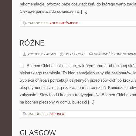
rekomendacje, tworząc bazę doświadczeń, do którego warto zaglą
Ciekawe państwa do odwiedzenia: […]
CATEGORIES:
KOLEJ NA ŚWIECIE
RÓŻNE
POSTED BY ADMIN
LIS - 11 - 2025
MOŻLIWOŚĆ KOMENTOWAN
Bochen Chleba jest miejsce, w którym aromat chrupiącej skórk
piekarskiego rzemiosła. To blog zaprojektowany dla pasjonatów, 
wypieku chleba i potrzebują czytelnych przepisów krok po kroku, a
eksperymentują z mąką i zakwasem na co dzień. Koniecznie odwi
zakwasie i Slow food i kuchnia tradycyjna. Na Bochen Chleba zn
na bochen pieczony w domu, bułeczki […]
CATEGORIES:
ZAROSLA
GLASGOW