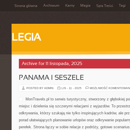
Archiwum
Karny
Magia
Tagi
Strona główna
Spis Treści
LEGIA
Archive for 11 listopada, 2025
PANAMA I SESZELE
POSTED BY ADMIN
LIS - 11 - 2025
MOŻLIWOŚĆ KOMENTOWAN
MonTravels.pl to serwis turystyczny, stworzony z głębokiej 
miejsc i dzielenia się szczerymi relacjami z wyjazdów. To przestr
odkrywania, którzy szukają nie tylko inspirujących kadrów, ale p
porad ułatwiających planowanie urlopów oraz odkrywanie popularn
perełek. Strona łączy w sobie relacje z podróży, gotowe scenarius