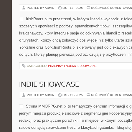
POSTED BY ADMIN
LIS - 11 - 2025
MOŻLIWOŚĆ KOMENTOWAN
IrishRoots.pl to przestrzeń, w którym Irlandia wychodzi z fo
szczerych opowieści z podróży, sprawdzonych tipów i szczegółow
krajoznawczy, który integruje pasję do odkrywania Irlandii z rzet
o turystach, którzy chcą zobaczyć coś więcej niż tylko utarte szl
Yorkshire oraz Cork.IrishRoots.pl skierowany jest do ciekawych ce
do tych, którzy planują pierwszą podróż, czują się przytłoczeni in
CATEGORIES:
PRZEPISY I NORMY BUDOWLANE
INDIE SHOWCASE
POSTED BY ADMIN
LIS - 11 - 2025
MOŻLIWOŚĆ KOMENTOWAN
Strona MMORPG.net.pl to tematyczny centrum informacji o 
jednym miejscu produkcje sieciowe z segmentu gier kooperacyjny
redakcji oraz praktyczne poradniki. To miejsce, w którym początku
raidów odnajdą sprawdzone treści o klasykach gatunku. Ideą st