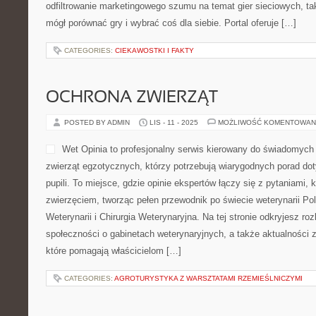
odfiltrowanie marketingowego szumu na temat gier sieciowych, t
mógł porównać gry i wybrać coś dla siebie. Portal oferuje […]
CATEGORIES:
CIEKAWOSTKI I FAKTY
OCHRONA ZWIERZĄT
POSTED BY ADMIN
LIS - 11 - 2025
MOŻLIWOŚĆ KOMENTOWAN
Wet Opinia to profesjonalny serwis kierowany do świadomyc
zwierząt egzotycznych, którzy potrzebują wiarygodnych porad do
pupili. To miejsce, gdzie opinie ekspertów łączy się z pytaniami, 
zwierzęciem, tworząc pełen przewodnik po świecie weterynarii Po
Weterynarii i Chirurgia Weterynaryjna. Na tej stronie odkryjesz ro
społeczności o gabinetach weterynaryjnych, a także aktualności z
które pomagają właścicielom […]
CATEGORIES:
AGROTURYSTYKA Z WARSZTATAMI RZEMIEŚLNICZYMI