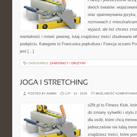
dwóch światów: wojażowani
oraz opanowywania języka,
rozmowach z mieszkańcami.
wyjazd, ale też chcesz zro
mentalność i mówić pewniej, tutaj znajdziesz treści zbudowane 
podejściu. Kategorie to Francuska popkultura i Francja oczami Po
jest […]
CATEGORIES:
ZAWODNICY I DRUŻYNY
JOGA I STRETCHING
POSTED BY ADMIN
LUT - 10 - 2026
MOŻLIWOŚĆ KOMENTOWA
o2fit.pl to Fitness Klub, któ
do zmiany sylwetki i stylu 
dla osób, które chcą trenow
jednocześnie nie lubią treni
znajdziesz treści, które po