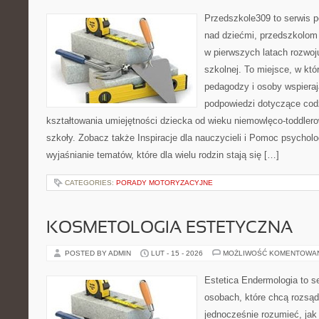
Przedszkole309 to serwis 
nad dziećmi, przedszkolom 
w pierwszych latach rozwoj
szkolnej. To miejsce, w kt
pedagodzy i osoby wspieraj
podpowiedzi dotyczące cod
kształtowania umiejętności dziecka od wieku niemowlęco-toddlero
szkoły. Zobacz także Inspiracje dla nauczycieli i Pomoc psycholo
wyjaśnianie tematów, które dla wielu rodzin stają się […]
CATEGORIES:
PORADY MOTORYZACYJNE
KOSMETOLOGIA ESTETYCZNA
POSTED BY ADMIN
LUT - 15 - 2026
MOŻLIWOŚĆ KOMENTOWA
Estetica Endermologia to s
osobach, które chcą rozsąd
jednocześnie rozumieć, jak 