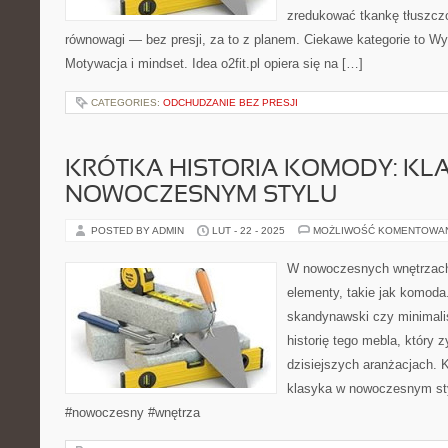
zredukować tkankę tłuszczo
równowagi — bez presji, za to z planem. Ciekawe kategorie to Wyz
Motywacja i mindset. Idea o2fit.pl opiera się na […]
CATEGORIES:
ODCHUDZANIE BEZ PRESJI
KRÓTKA HISTORIA KOMODY: KL
NOWOCZESNYM STYLU
POSTED BY ADMIN
LUT - 22 - 2025
MOŻLIWOŚĆ KOMENTOWA
W nowoczesnych wnętrzach
elementy, takie jak komoda.
skandynawski czy minimali
historię tego mebla, który 
dzisiejszych aranżacjach. K
klasyka w nowoczesnym sty
#nowoczesny #wnętrza