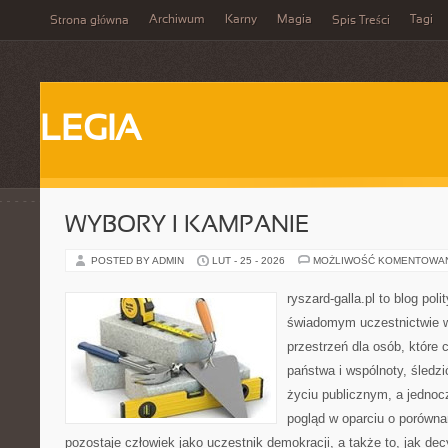
Archiwum
Karny
Magia
Tagi
Strona główna
Spis Treści
LEGIA
WYBORY I KAMPANIE
POSTED BY ADMIN
LUT - 25 - 2026
MOŻLIWOŚĆ KOMENTOWA
ryszard-galla.pl to blog pol
świadomym uczestnictwie w
przestrzeń dla osób, które
państwa i wspólnoty, śledz
życiu publicznym, a jedno
pogląd w oparciu o porówna
pozostaje człowiek jako uczestnik demokracji, a także to, jak d