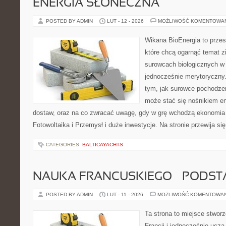
ENERGIA SŁONECZNA
POSTED BY ADMIN
LUT - 12 - 2026
MOŻLIWOŚĆ KOMENTOWA
Wikana BioEnergia to przes
które chcą ogarnąć temat zie
surowcach biologicznych w
jednocześnie merytoryczny.
tym, jak surowce pochodzen
może stać się nośnikiem en
dostaw, oraz na co zwracać uwagę, gdy w grę wchodzą ekonomia 
Fotowoltaika i Przemysł i duże inwestycje. Na stronie przewija s
CATEGORIES:
BALTICAYACHTS
NAUKA FRANCUSKIEGO – PODS
POSTED BY ADMIN
LUT - 11 - 2026
MOŻLIWOŚĆ KOMENTOWA
Ta strona to miejsce stworz
Francji i jednocześnie uczą