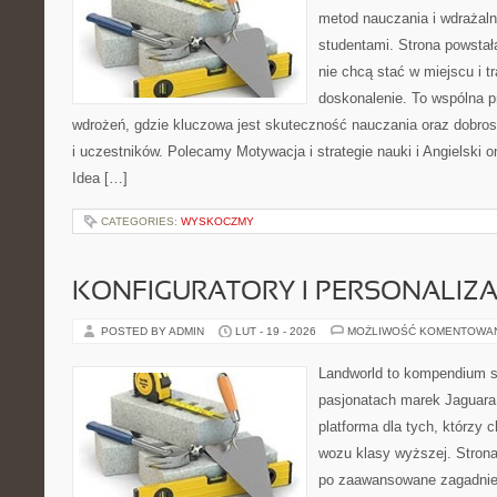
metod nauczania i wdrażaln
studentami. Strona powstał
nie chcą stać w miejscu i t
doskonalenie. To wspólna prz
wdrożeń, gdzie kluczowa jest skuteczność nauczania oraz dobrost
i uczestników. Polecamy Motywacja i strategie nauki i Angielski on
Idea […]
CATEGORIES:
WYSKOCZMY
KONFIGURATORY I PERSONALIZA
POSTED BY ADMIN
LUT - 19 - 2026
MOŻLIWOŚĆ KOMENTOWA
Landworld to kompendium s
pasjonatach marek Jaguara
platforma dla tych, którzy 
wozu klasy wyższej. Strona
po zaawansowane zagadnien