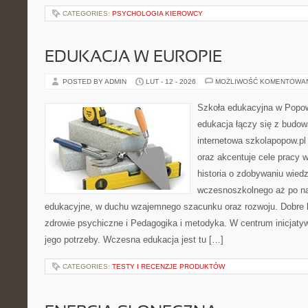
CATEGORIES:
PSYCHOLOGIA KIEROWCY
EDUKACJA W EUROPIE
POSTED BY ADMIN
LUT - 12 - 2026
MOŻLIWOŚĆ KOMENTOWA
Szkoła edukacyjna w Popow
edukacja łączy się z budo
internetowa szkolapopow.pl
oraz akcentuje cele pracy 
historia o zdobywaniu wied
wczesnoszkolnego aż po n
edukacyjne, w duchu wzajemnego szacunku oraz rozwoju. Dobre k
zdrowie psychiczne i Pedagogika i metodyka. W centrum inicjatyw
jego potrzeby. Wczesna edukacja jest tu […]
CATEGORIES:
TESTY I RECENZJE PRODUKTÓW