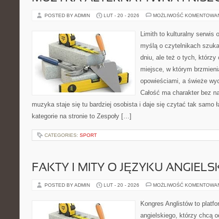
POSTED BY ADMIN
LUT - 20 - 2026
MOŻLIWOŚĆ KOMENTOWA
Limith to kulturalny serwis
myślą o czytelnikach szuk
dniu, ale też o tych, którz
miejsce, w którym brzmieni
opowieściami, a świeże wyd
Całość ma charakter bez n
muzyka staje się tu bardziej osobista i daje się czytać tak samo 
kategorie na stronie to Zespoły […]
CATEGORIES:
SPORT
FAKTY I MITY O JĘZYKU ANGIELS
POSTED BY ADMIN
LUT - 20 - 2026
MOŻLIWOŚĆ KOMENTOWA
Kongres Anglistów to platfo
angielskiego, którzy chcą