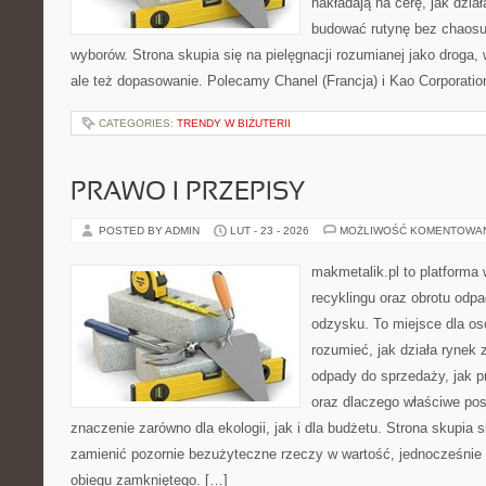
nakładają na cerę, jak dział
budować rutynę bez chaos
wyborów. Strona skupia się na pielęgnacji rozumianej jako droga, 
ale też dopasowanie. Polecamy Chanel (Francja) i Kao Corporati
CATEGORIES:
TRENDY W BIŻUTERII
PRAWO I PRZEPISY
POSTED BY ADMIN
LUT - 23 - 2026
MOŻLIWOŚĆ KOMENTOWA
makmetalik.pl to platforma
recyklingu oraz obrotu odp
odzysku. To miejsce dla osób
rozumieć, jak działa rynek
odpady do sprzedaży, jak p
oraz dlaczego właściwe po
znaczenie zarówno dla ekologii, jak i dla budżetu. Strona skupia s
zamienić pozornie bezużyteczne rzeczy w wartość, jednocześnie
obiegu zamkniętego. […]