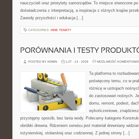
nauczycieli oraz priorytety samorządów. To miejsce stworzone po 
doświadczenia z interpretacją, a inspiracje z różnych krajów prz
Zawody przyszłości i edukacja […]
CATEGORIES:
INNE TEMATY
PORÓWNANIA I TESTY PRODUK
POSTED BY ADMIN
LUT - 13 - 2026
MOŻLIWOŚĆ KOMENTOWA
Ta platforma to rozbudowan
poświęcony temu, co w prak
różnicę w ustrojach nośnyc
do zastosowań nośnych. Jeż
domu, remont, podest, dach
wykończeniowe, znajdziesz
przystępny sposób, bez lania wody. Polecamy kategorie Konstrukc
obróbki drewna. Rdzeniem serwisu jest materiał drewniany widzian
inżynierskiej, stolarskiej oraz codziennej. Z jednej strony […]