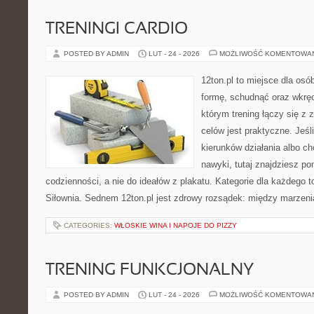
TRENINGI CARDIO
POSTED BY ADMIN
LUT - 24 - 2026
MOŻLIWOŚĆ KOMENTOWA
12ton.pl to miejsce dla osó
formę, schudnąć oraz wkręci
którym trening łączy się z 
celów jest praktyczne. Jeś
kierunków działania albo 
nawyki, tutaj znajdziesz 
codzienności, a nie do ideałów z plakatu. Kategorie dla każdego to
Siłownia. Sednem 12ton.pl jest zdrowy rozsądek: między marzeni
CATEGORIES:
WŁOSKIE WINA I NAPOJE DO PIZZY
TRENING FUNKCJONALNY
POSTED BY ADMIN
LUT - 24 - 2026
MOŻLIWOŚĆ KOMENTOWA