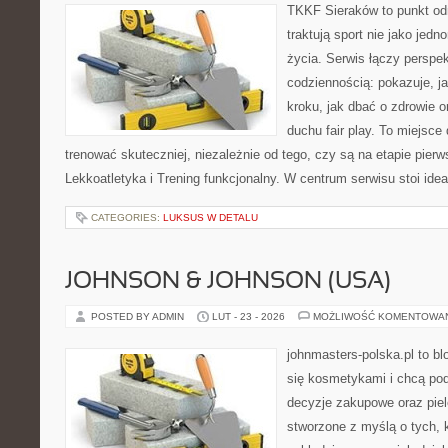
TKKF Sieraków to punkt odn
traktują sport nie jako jedn
życia. Serwis łączy perspe
codziennością: pokazuje, j
kroku, jak dbać o zdrowie o
duchu fair play. To miejsce 
trenować skuteczniej, niezależnie od tego, czy są na etapie pie
Lekkoatletyka i Trening funkcjonalny. W centrum serwisu stoi idea
CATEGORIES:
LUKSUS W DETALU
JOHNSON & JOHNSON (USA)
POSTED BY ADMIN
LUT - 23 - 2026
MOŻLIWOŚĆ KOMENTOWA
johnmasters-polska.pl to blo
się kosmetykami i chcą pod
decyzje zakupowe oraz piel
stworzone z myślą o tych, k