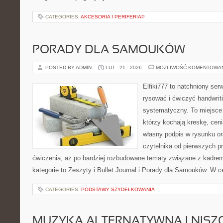
CATEGORIES:
AKCESORIA I PERIFERIAP
PORADY DLA SAMOUKÓW
POSTED BY ADMIN
LUT - 21 - 2026
MOŻLIWOŚĆ KOMENTOWA
Elfiki777 to natchniony ser
rysować i ćwiczyć handwrit
systematyczny. To miejsce 
którzy kochają kreskę, cen
własny podpis w rysunku or
czytelnika od pierwszych pr
ćwiczenia, aż po bardziej rozbudowane tematy związane z kadre
kategorie to Zeszyty i Bullet Journal i Porady dla Samouków. W c
CATEGORIES:
PODSTAWY SZYDEŁKOWANIA
MUZYKA ALTERNATYWNA I NIS