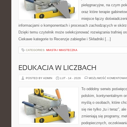
pielęgnacyjne, na czym po
oraz które terapie gabineto
miejsce łączy doświadczeni
informacjami o komponentach i procesach zachodzących w skórze
Dzięki temu czytelnik może selekcjonować rozwiązania trafniej o
Ciekawe kategorie to Recenzje zabiegów i Składniki […]
CATEGORIES:
MIASTA I MIASTECZKA
EDUKACJA W LICZBACH
POSTED BY ADMIN
LUT - 14 - 2026
MOŻLIWOŚĆ KOMENTOWA
To oddolny serwis poświęco
polskim, kontynentalnym o
myślą o osobach, które chc
się nie tylko „tu i teraz”, a
zmieniają się programy, me
podopiecznych, oczekiwani