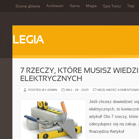
Archiwum
Karny
Magia
Tagi
Strona główna
Spis Treści
LEGIA
7 RZECZY, KTÓRE MUSISZ WIEDZI
ELEKTRYCZNYCH
POSTED BY ADMIN
MAJ - 29 - 2025
MOŻLIWOŚĆ KOMENTOWA
Jeśli chcesz dowiedzieć się
elektrycznych, to konieczn
artykuł! Oto 7 rzeczy, któr
zdecydujesz się na zakup. 
#narzędzia #artykuł