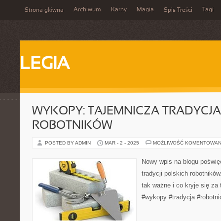
Archiwum
Karny
Magia
Tagi
Strona główna
Spis Treści
LEGIA
WYKOPY: TAJEMNICZA TRADYCJA
ROBOTNIKÓW
POSTED BY ADMIN
MAR - 2 - 2025
MOŻLIWOŚĆ KOMENTOWAN
Nowy wpis na blogu poświę
tradycji polskich robotnikó
tak ważne i co kryje się z
#wykopy #tradycja #robotni