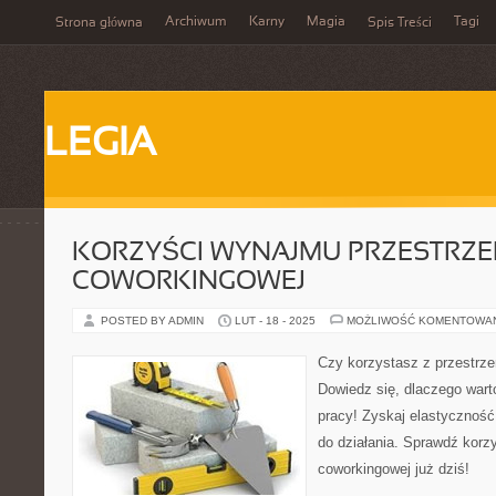
Archiwum
Karny
Magia
Tagi
Strona główna
Spis Treści
LEGIA
KORZYŚCI WYNAJMU PRZESTRZE
COWORKINGOWEJ
POSTED BY ADMIN
LUT - 18 - 2025
MOŻLIWOŚĆ KOMENTOWA
Czy korzystasz z przestrz
Dowiedz się, dlaczego wart
pracy! Zyskaj elastyczność,
do działania. Sprawdź korz
coworkingowej już dziś!