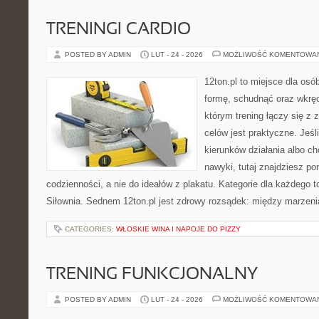
TRENINGI CARDIO
POSTED BY ADMIN
LUT - 24 - 2026
MOŻLIWOŚĆ KOMENTOWA
12ton.pl to miejsce dla osó
formę, schudnąć oraz wkręci
którym trening łączy się z 
celów jest praktyczne. Jeś
kierunków działania albo 
nawyki, tutaj znajdziesz 
codzienności, a nie do ideałów z plakatu. Kategorie dla każdego to
Siłownia. Sednem 12ton.pl jest zdrowy rozsądek: między marzeni
CATEGORIES:
WŁOSKIE WINA I NAPOJE DO PIZZY
TRENING FUNKCJONALNY
POSTED BY ADMIN
LUT - 24 - 2026
MOŻLIWOŚĆ KOMENTOWA