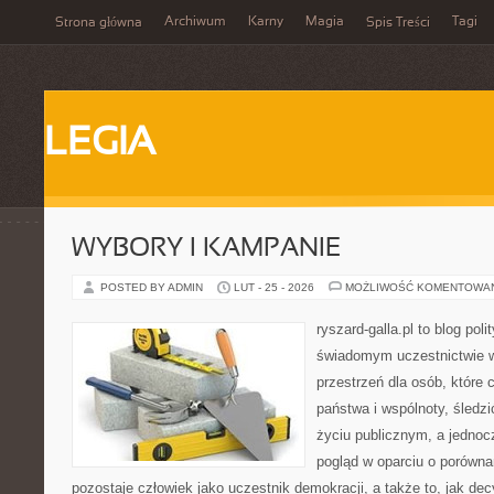
Archiwum
Karny
Magia
Tagi
Strona główna
Spis Treści
LEGIA
WYBORY I KAMPANIE
POSTED BY ADMIN
LUT - 25 - 2026
MOŻLIWOŚĆ KOMENTOWA
ryszard-galla.pl to blog pol
świadomym uczestnictwie w
przestrzeń dla osób, które
państwa i wspólnoty, śledz
życiu publicznym, a jedno
pogląd w oparciu o porówna
pozostaje człowiek jako uczestnik demokracji, a także to, jak d