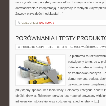
nauczycieli oraz priorytety samorządów. To miejsce stworzone po 
doświadczenia z interpretacją, a inspiracje z różnych krajów prz
Zawody przyszłości i edukacja […]
CATEGORIES:
INNE TEMATY
PORÓWNANIA I TESTY PRODUK
POSTED BY ADMIN
LUT - 13 - 2026
MOŻLIWOŚĆ KOMENTOWA
Ta platforma to rozbudowan
poświęcony temu, co w prak
różnicę w ustrojach nośnyc
do zastosowań nośnych. Jeż
domu, remont, podest, dach
wykończeniowe, znajdziesz
przystępny sposób, bez lania wody. Polecamy kategorie Konstrukc
obróbki drewna. Rdzeniem serwisu jest materiał drewniany widzian
inżynierskiej, stolarskiej oraz codziennej. Z jednej strony […]