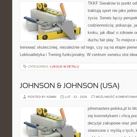
TKKF Sieraków to punkt odn
traktują sport nie jako jedn
życia. Serwis łączy perspe
codziennością: pokazuje, j
kroku, jak dbać o zdrowie o
duchu fair play. To miejsce 
trenować skuteczniej, niezależnie od tego, czy są na etapie pie
Lekkoatletyka i Trening funkcjonalny. W centrum serwisu stoi idea
CATEGORIES:
LUKSUS W DETALU
JOHNSON & JOHNSON (USA)
POSTED BY ADMIN
LUT - 23 - 2026
MOŻLIWOŚĆ KOMENTOWA
johnmasters-polska.pl to blo
się kosmetykami i chcą pod
decyzje zakupowe oraz piel
stworzone z myślą o tych, k