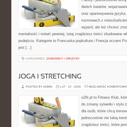
dwóch światów: wojażowani
oraz opanowywania języka,
rozmowach z mieszkańcami.
wyjazd, ale też chcesz zro
mentalność i mówić pewniej, tutaj znajdziesz treści zbudowane 
podejściu. Kategorie to Francuska popkultura i Francja oczami Po
jest […]
CATEGORIES:
ZAWODNICY I DRUŻYNY
JOGA I STRETCHING
POSTED BY ADMIN
LUT - 10 - 2026
MOŻLIWOŚĆ KOMENTOWA
o2fit.pl to Fitness Klub, któ
do zmiany sylwetki i stylu 
dla osób, które chcą trenow
jednocześnie nie lubią treni
znajdziesz treści, które po