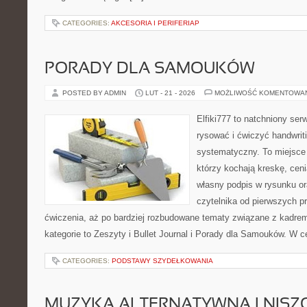
CATEGORIES:
AKCESORIA I PERIFERIAP
PORADY DLA SAMOUKÓW
POSTED BY ADMIN
LUT - 21 - 2026
MOŻLIWOŚĆ KOMENTOWA
Elfiki777 to natchniony ser
rysować i ćwiczyć handwrit
systematyczny. To miejsce 
którzy kochają kreskę, cen
własny podpis w rysunku or
czytelnika od pierwszych pr
ćwiczenia, aż po bardziej rozbudowane tematy związane z kadre
kategorie to Zeszyty i Bullet Journal i Porady dla Samouków. W c
CATEGORIES:
PODSTAWY SZYDEŁKOWANIA
MUZYKA ALTERNATYWNA I NIS