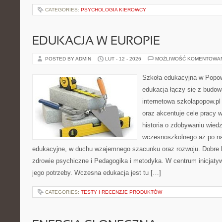
CATEGORIES:
PSYCHOLOGIA KIEROWCY
EDUKACJA W EUROPIE
POSTED BY ADMIN
LUT - 12 - 2026
MOŻLIWOŚĆ KOMENTOWA
Szkoła edukacyjna w Popow
edukacja łączy się z budo
internetowa szkolapopow.pl
oraz akcentuje cele pracy 
historia o zdobywaniu wied
wczesnoszkolnego aż po n
edukacyjne, w duchu wzajemnego szacunku oraz rozwoju. Dobre k
zdrowie psychiczne i Pedagogika i metodyka. W centrum inicjatyw
jego potrzeby. Wczesna edukacja jest tu […]
CATEGORIES:
TESTY I RECENZJE PRODUKTÓW