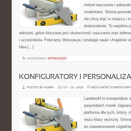
metod nauczania i wdrażaln
studentami. Strona powstał
nie chcą stać w miejscu i t
doskonalenie. To wspólna prz
wdrożeń, gdzie kluczowa jest skuteczność nauczania oraz dobrost
i uczestników. Polecamy Motywacja i strategie nauki i Angielski on
Idea […]
CATEGORIES:
WYSKOCZMY
KONFIGURATORY I PERSONALIZA
POSTED BY ADMIN
LUT - 19 - 2026
MOŻLIWOŚĆ KOMENTOWA
Landworld to kompendium s
pasjonatach marek Jaguara
platforma dla tych, którzy 
wozu klasy wyższej. Strona
po zaawansowane zagadnien