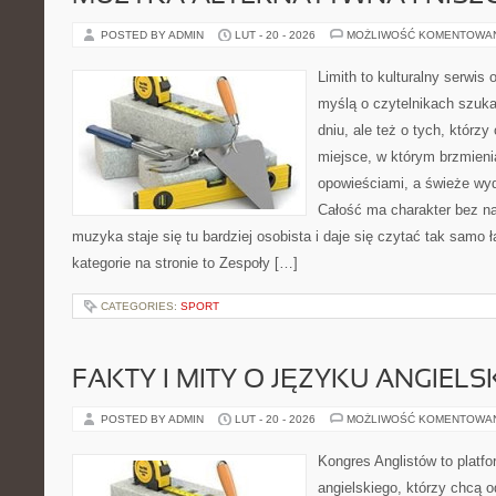
POSTED BY ADMIN
LUT - 20 - 2026
MOŻLIWOŚĆ KOMENTOWA
Limith to kulturalny serwis
myślą o czytelnikach szuk
dniu, ale też o tych, którz
miejsce, w którym brzmieni
opowieściami, a świeże wyd
Całość ma charakter bez n
muzyka staje się tu bardziej osobista i daje się czytać tak samo 
kategorie na stronie to Zespoły […]
CATEGORIES:
SPORT
FAKTY I MITY O JĘZYKU ANGIELS
POSTED BY ADMIN
LUT - 20 - 2026
MOŻLIWOŚĆ KOMENTOWA
Kongres Anglistów to platfo
angielskiego, którzy chcą