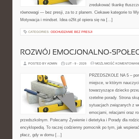
zredukować tkankę tłuszczo
równowagi — bez presji, za to z planem. Ciekawe kategorie to Wyz
Motywacja i mindset. Idea o2fit.pl opiera się na […]
CATEGORIES:
ODCHUDZANIE BEZ PRESJI
ROZWÓJ EMOCJONALNO-SPOŁE
POSTED BY ADMIN
LUT - 9 - 2026
MOŻLIWOŚĆ KOMENTOWAN
PRZEDSZKOLE NA 5 – portal
miejsce, w którym nauczyci
towarzyszące dziecko prze
rzetelne porady. Strona sku
sytuacjach związanych z w
emocjami, relacjami oraz 
przedszkolnym. Polecamy Żywienie i dietetyka i Porady dla rodzic
encyklopedią. To raczej codzienny pomocnik po tym, jak wspierać
płacz, gdy w domu […]