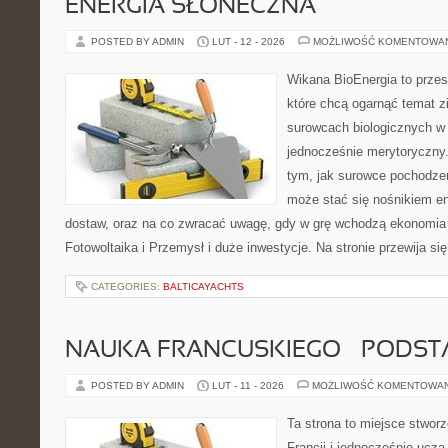
ENERGIA SŁONECZNA
POSTED BY ADMIN
LUT - 12 - 2026
MOŻLIWOŚĆ KOMENTOWA
Wikana BioEnergia to przes
które chcą ogarnąć temat zie
surowcach biologicznych w
jednocześnie merytoryczny.
tym, jak surowce pochodzen
może stać się nośnikiem en
dostaw, oraz na co zwracać uwagę, gdy w grę wchodzą ekonomia 
Fotowoltaika i Przemysł i duże inwestycje. Na stronie przewija s
CATEGORIES:
BALTICAYACHTS
NAUKA FRANCUSKIEGO – PODS
POSTED BY ADMIN
LUT - 11 - 2026
MOŻLIWOŚĆ KOMENTOWA
Ta strona to miejsce stworz
Francji i jednocześnie uczą