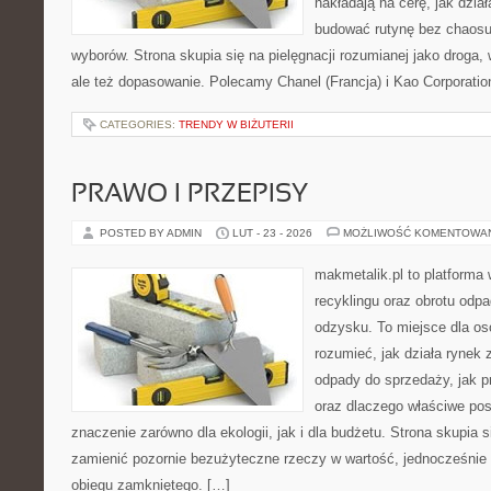
nakładają na cerę, jak dział
budować rutynę bez chaos
wyborów. Strona skupia się na pielęgnacji rozumianej jako droga, 
ale też dopasowanie. Polecamy Chanel (Francja) i Kao Corporati
CATEGORIES:
TRENDY W BIŻUTERII
PRAWO I PRZEPISY
POSTED BY ADMIN
LUT - 23 - 2026
MOŻLIWOŚĆ KOMENTOWA
makmetalik.pl to platforma
recyklingu oraz obrotu odp
odzysku. To miejsce dla osób
rozumieć, jak działa rynek
odpady do sprzedaży, jak p
oraz dlaczego właściwe po
znaczenie zarówno dla ekologii, jak i dla budżetu. Strona skupia s
zamienić pozornie bezużyteczne rzeczy w wartość, jednocześnie
obiegu zamkniętego. […]