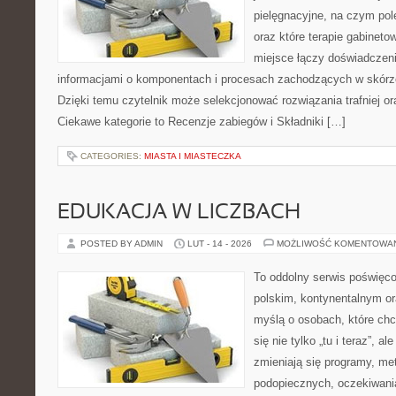
pielęgnacyjne, na czym po
oraz które terapie gabineto
miejsce łączy doświadczeni
informacjami o komponentach i procesach zachodzących w skórze
Dzięki temu czytelnik może selekcjonować rozwiązania trafniej o
Ciekawe kategorie to Recenzje zabiegów i Składniki […]
CATEGORIES:
MIASTA I MIASTECZKA
EDUKACJA W LICZBACH
POSTED BY ADMIN
LUT - 14 - 2026
MOŻLIWOŚĆ KOMENTOWA
To oddolny serwis poświęco
polskim, kontynentalnym o
myślą o osobach, które chc
się nie tylko „tu i teraz”, a
zmieniają się programy, me
podopiecznych, oczekiwani