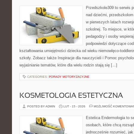
Przedszkole309 to serwis 
nad dziećmi, przedszkolom 
w pierwszych latach rozwoj
szkolnej. To miejsce, w kt
pedagodzy i osoby wspieraj
podpowiedzi dotyczące cod
kształtowania umiejętności dziecka od wieku niemowlęco-toddlero
szkoły. Zobacz także Inspiracje dla nauczycieli i Pomoc psycholo
wyjaśnianie tematów, które dla wielu rodzin stają się […]
CATEGORIES:
PORADY MOTORYZACYJNE
KOSMETOLOGIA ESTETYCZNA
POSTED BY ADMIN
LUT - 15 - 2026
MOŻLIWOŚĆ KOMENTOWA
Estetica Endermologia to s
osobach, które chcą rozsąd
jednocześnie rozumieć, jak 