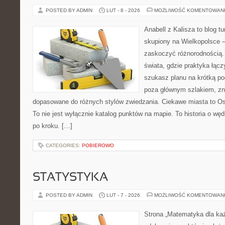
POSTED BY ADMIN
LUT - 8 - 2026
MOŻLIWOŚĆ KOMENTOWAN
Anabell z Kalisza to blog t
skupiony na Wielkopolsce – 
zaskoczyć różnorodnością. 
świata, gdzie praktyka łączy
szukasz planu na krótką po
poza głównym szlakiem, zna
dopasowane do różnych stylów zwiedzania. Ciekawe miasta to Ost
To nie jest wyłącznie katalog punktów na mapie. To historia o w
po kroku. […]
CATEGORIES:
POBIEROWO
STATYSTYKA
POSTED BY ADMIN
LUT - 7 - 2026
MOŻLIWOŚĆ KOMENTOWAN
Strona „Matematyka dla każ