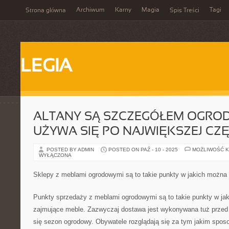
Archiwum
Karny
Magia
Tagi
Strona główna
Spis Treści
LEGIA
ALTANY SĄ SZCZEGÓŁEM OGRO
UŻYWA SIĘ PO NAJWIĘKSZEJ CZĘ
POSTED BY ADMIN
POSTED ON PAŹ - 10 - 2025
MOŻLIWOŚĆ 
WYŁĄCZONA
Sklepy z meblami ogrodowymi są to takie punkty w jakich można 
Punkty sprzedaży z meblami ogrodowymi są to takie punkty w ja
zajmujące meble. Zazwyczaj dostawa jest wykonywana tuż przed
się sezon ogrodowy. Obywatele rozglądają się za tym jakim spos