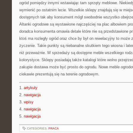
ogród pomiędzy innymi wstawiając tam sprzęty meblowe. Niekiedy
wymienić po ostatnim lecie. Wszelkie sklepy znajdują się w miej
dostępnych tak aby konsument mógł swobodnie wszystko obejrze
Altanki ogrodowe są wystawione najczęściej na plac albowiem pro
doradca konsumenta omawia detale które nie są przedstawione pr
ktoś ma rozległy ogród oraz chce by był on rewelacyjny to może
życzenie. Takie punkty są niebanalne skutkiem tego wiosna i late
niż przeważnie. W sprzedaży są dostępne meble wszelkiego rodza
kolorystyce. Sklepy posiadają także katalogi które wolno przejrze
zakupie dostawa może być prosto do ogrodu. Nowe meble ogrodo
ciekawie prezentują się na terenie ogrodowym.
1.
artykuly
2.
nawigacja
3.
wpisy
4.
nawigacja
5.
nawigacja
CATEGORIES:
PRACA