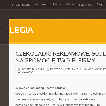
Archiwum
Karny
Magia
Tagi
Strona główna
Spis Treści
LEGIA
CZEKOLADKI REKLAMOWE: SŁOD
NA PROMOCJĘ TWOJEJ FIRMY
POSTED BY ADMIN
POSTED ON CZE - 9 - 2025
MOŻLIWOŚĆ K
WYŁĄCZONA
W świecie marketingu coraz bardziej
doceniamy, jak słodkie i przyjemne mogą być nasze metody promo
Zastanawialiście się kiedyś, co łączy sztukę marketingu z
odrobiną czekoladowego luksusu? Odpowiedź jest prosta – to