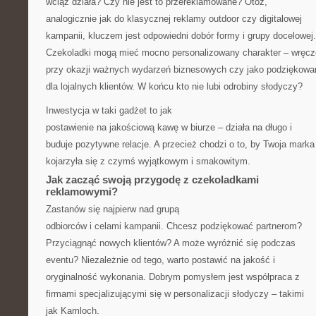
wciąż działa? Czy nie jest to przereklamowane? Otóż,
analogicznie jak do klasycznej reklamy outdoor czy digitalowej
kampanii, kluczem jest odpowiedni dobór formy i grupy docelowej.
Czekoladki mogą mieć mocno personalizowany charakter – wręc
przy okazji ważnych wydarzeń biznesowych czy jako podziękowa
dla lojalnych klientów. W końcu kto nie lubi odrobiny słodyczy?
Inwestycja w taki gadżet to jak
postawienie na jakościową kawę w biurze – działa na długo i
buduje pozytywne relacje. A przecież chodzi o to, by Twoja marka
kojarzyła się z czymś wyjątkowym i smakowitym.
Jak zacząć swoją przygodę z czekoladkami
reklamowymi?
Zastanów się najpierw nad grupą
odbiorców i celami kampanii. Chcesz podziękować partnerom?
Przyciągnąć nowych klientów? A może wyróżnić się podczas
eventu? Niezależnie od tego, warto postawić na jakość i
oryginalność wykonania. Dobrym pomysłem jest współpraca z
firmami specjalizującymi się w personalizacji słodyczy – takimi
jak Kamloch.