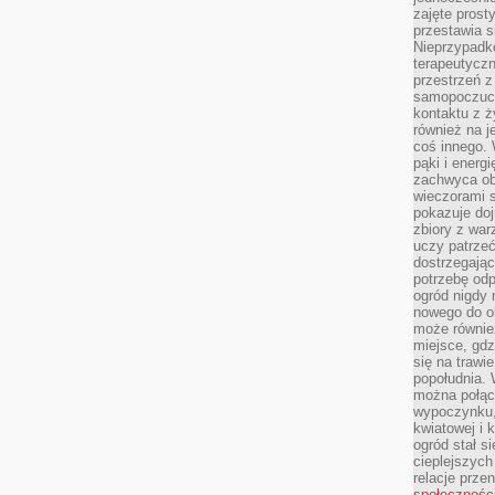
zajęte prost
przestawia s
Nieprzypadk
terapeutyczn
przestrzeń 
samopoczucie
kontaktu z ż
również na j
coś innego.
pąki i energ
zachwyca obf
wieczorami 
pokazuje dojr
zbiory z wa
uczy patrzeć
dostrzegając
potrzebę odp
ogród nigdy 
nowego do o
może równie
miejsce, gdz
się na trawie
popołudnia. 
można połąc
wypoczynku, 
kwiatowej i 
ogród stał 
cieplejszych
relacje prze
społecznośc