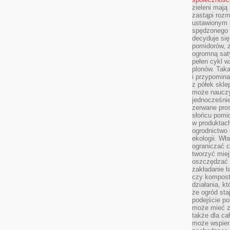
zieleni mają
zastąpi roz
ustawionym 
spędzonego n
decyduje si
pomidorów, z
ogromną sat
pełen cykl w
plonów. Taka
i przypomina
z półek skle
może nauczy
jednocześnie
zerwane pros
słońcu pomi
w produkta
ogrodnictwo 
ekologii. Wł
ograniczać c
tworzyć miej
oszczędzać 
zakładanie ł
czy kompost
działania, kt
że ogród sta
podejście po
może mieć zn
także dla ca
może wspiera