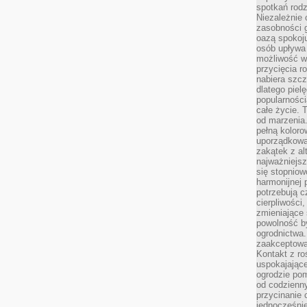
spotkań rodz
Niezależnie o
zasobności 
oazą spokoj
osób upływa 
możliwość wy
przycięcia r
nabiera szcz
dlatego piel
popularności
całe życie. 
od marzenia.
pełną koloro
uporządkowa
zakątek z alt
najważniejsz
się stopniow
harmonijnej 
potrzebują c
cierpliwości
zmieniające 
powolność b
ogrodnictwa.
zaakceptowan
Kontakt z ro
uspokajając
ogrodzie pom
od codzienn
przycinanie 
jednocześni