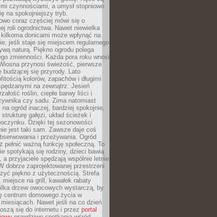
ymi czynnościami, a umysł stopniowo
ię na spokojniejszy tryb.
owo coraz częściej mówi się o
ej roli ogrodnictwa. Nawet niewielka
z kilkoma donicami może wpłynąć na
, jeśli staje się miejscem regularnego
ywą naturą. Piękno ogrodu polega
ego zmienności. Każda pora roku wnosi
 Wiosna przynosi świeżość, pierwsze
ię budzącej się przyrody. Lato
itością kolorów, zapachów i długimi
spędzanymi na zewnątrz. Jesień
załość roślin, ciepłe barwy liści i
rzywnika czy sadu. Zima natomiast
 na ogród inaczej, bardziej spokojnie,
 strukturę gałęzi, układ ścieżek i
oczynku. Dzięki tej sezonowości
nie jest taki sam. Zawsze daje coś
bserwowania i przeżywania. Ogród
ż pełnić ważną funkcję społeczną. To
ie spotykają się rodziny, dzieci bawią
, a przyjaciele spędzają wspólnie letnie
W dobrze zaprojektowanej przestrzeni
zyć piękno z użytecznością. Strefa
miejsce na grill, kawałek rabaty
kilka drzew owocowych wystarczą, by
się centrum domowego życia w
 miesiącach. Nawet jeśli na co dzień
noszą się do internetu i przez
portal
iowy
prawdziwe spotkania wśród