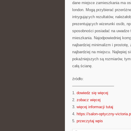
dane miejsce zamieszkania ma osobi
london. Mogą przybierać przeróżn
intrygujących rezultatów, należał
prezentujących wizerunki osób, np
sposobności posiadać na uwadze t
mieszkania. Najodpowiedniej kompo
najbardziej minimalizm i prostotę
najbardziej na miejscu. Najlepiej s
pokaźniejszych są rozmiarów, tym
całą ścianę.
źródło:
———————————
1.
dowiedz się więcej
2.
zobacz więcej
3.
więcej informacji tutaj
4.
https://salon-optyczny-victoria.p
5.
przeczytaj wpis