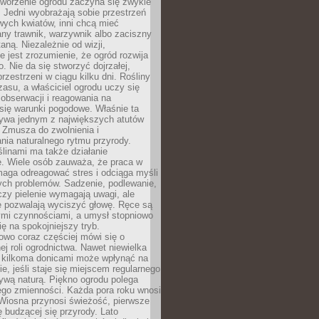
Tworzenie ogrodu zaczyna się zwykle
 Jedni wyobrażają sobie przestrzeń
wych kwiatów, inni chcą mieć
ny trawnik, warzywnik albo zaciszny
aną. Niezależnie od wizji,
e jest zrozumienie, że ogród rozwija
o. Nie da się stworzyć dojrzałej,
przestrzeni w ciągu kilku dni. Rośliny
zasu, a właściciel ogrodu uczy się
, obserwacji i reagowania na
się warunki pogodowe. Właśnie ta
ywa jednym z największych atutów
 Zmusza do zwolnienia i
ia naturalnego rytmu przyrody.
ślinami ma także działanie
e. Wiele osób zauważa, że praca w
aga odreagować stres i odciąga myśli
ych problemów. Sadzenie, podlewanie,
czy pielenie wymagają uwagi, ale
e pozwalają wyciszyć głowę. Ręce są
ymi czynnościami, a umysł stopniowo
ię na spokojniejszy tryb.
owo coraz częściej mówi się o
ej roli ogrodnictwa. Nawet niewielka
z kilkoma donicami może wpłynąć na
, jeśli staje się miejscem regularnego
ywą naturą. Piękno ogrodu polega
ego zmienności. Każda pora roku wnosi
 Wiosna przynosi świeżość, pierwsze
ię budzącej się przyrody. Lato