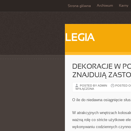
Archiwum
Karny
Strona główna
LEGIA
DEKORACJE W PO
ZNAJDUJĄ ZAST
POSTED BY ADMIN
POSTED ON
WYŁĄCZONA
O ile do niedawna osiągnięcie sł
W atrakcyjnych wnętrzach kolosaln
ważną rolę co stricte użytkowe el
wykonywaniu codziennych czynności