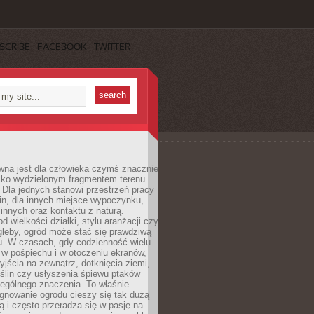
SCRIBE
FACEBOOK
TWITTER
wna jest dla człowieka czymś znacznie
ylko wydzielonym fragmentem terenu
Dla jednych stanowi przestrzeń pracy
lin, dla innych miejsce wypoczynku,
innych oraz kontaktu z naturą.
d wielkości działki, stylu aranżacji czy
gleby, ogród może stać się prawdziwą
u. W czasach, gdy codzienność wielu
w pośpiechu i w otoczeniu ekranów,
jścia na zewnątrz, dotknięcia ziemi,
oślin czy usłyszenia śpiewu ptaków
ególnego znaczenia. To właśnie
ęgnowanie ogrodu cieszy się tak dużą
ą i często przeradza się w pasję na