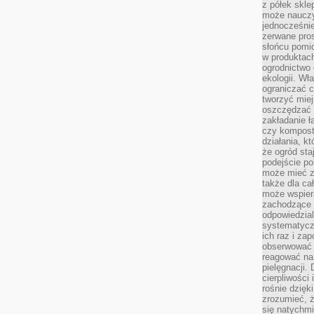
z półek skle
może nauczy
jednocześnie
zerwane pros
słońcu pomi
w produkta
ogrodnictwo 
ekologii. Wł
ograniczać c
tworzyć miej
oszczędzać 
zakładanie ł
czy kompost
działania, kt
że ogród sta
podejście po
może mieć zn
także dla ca
może wspiera
zachodzące 
odpowiedzia
systematyczn
ich raz i za
obserwować 
reagować na 
pielęgnacji.
cierpliwości 
rośnie dzięk
zrozumieć, ż
się natychmi