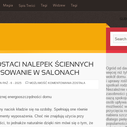
Magia
Tagi
Widzew
Tagi
Spis Treści
SUB
STACI NALEPEK ŚCIENNYCH
Ogród od da
OSOWANIE W SALONACH
więcej niż t
wokół domu. 
i uprawy roś
DEKORACJE
 PAŹ - 6 - 2025
MOŻLIWOŚĆ KOMENTOWANIA
ZOSTAŁA
spotkań rodz
W
POSTACI
Niezależnie o
NALEPEK
zasobności 
ŚCIENNYCH
usznej energooszczędności domu
oazą spokoj
ZNAJDUJĄ
ZASTOSOWANIE
osób upływa 
W
możliwość wy
SALONACH
y nacisk kładzie się na ozdoby. Spełniają one równie
przycięcia r
nabiera szcz
ementy wyposażenia. Choć nie znajdują użycia przy
dlatego piel
, to jednakże naturalnie dzięki nim mówi się o tym, że
popularności