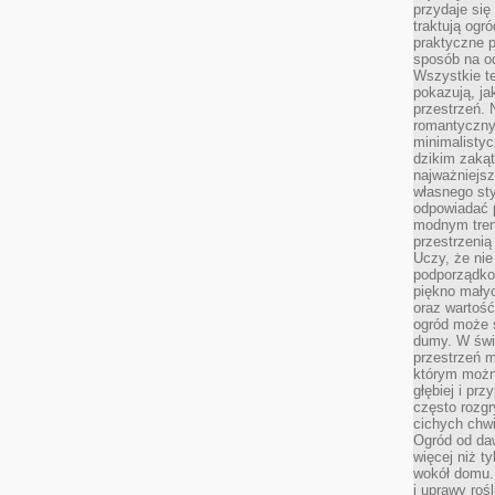
przydaje się
traktują ogr
praktyczne p
sposób na o
Wszystkie t
pokazują, ja
przestrzeń. 
romantyczny
minimalisty
dzikim zakąt
najważniejsz
własnego sty
odpowiadać 
modnym tren
przestrzenią
Uczy, że ni
podporządko
piękno małyc
oraz wartość
ogród może s
dumy. W świ
przestrzeń 
którym możn
głębiej i pr
często rozgr
cichych chwi
Ogród od da
więcej niż t
wokół domu. 
i uprawy roś