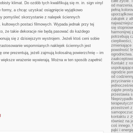
całe życie. 
sty klimat. Do ozdób tych kwalifikują się m. in. sign vinyl
od marzenia.
pełną koloro
e formy, a chcąc uzyskać osiągnięcie wyjątkowo
uporządkowa
oby pomyśleć skorzystanie z nalepek ściennych
zakątek z alt
najważniejsz
. kultowych postaci filmowych. Wypada jednak przy tej
się stopniow
o, że takie dekoracje nie będą pasować do każdego
harmonijnej 
potrzebują c
nują się z dzisiejszym wystrojem. Jeżeli ktoś ceni sobie
cierpliwości
zmieniające 
, zastosowanie wspomnianych naklejek ściennych jest
powolność b
ię one prezentują, jeżeli zajmują kolosalną powierzchnię – im
ogrodnictwa.
zaakceptowan
 większe wrażenie wywierają. Można w ten sposób zapełnić
Kontakt z ro
uspokajając
ogrodzie pom
od codzienn
przycinanie 
jednocześni
zajęte prost
przestawia s
Nieprzypadk
terapeutyczn
przestrzeń 
samopoczucie
l
kontaktu z ż
również na j
coś innego.
pąki i energ