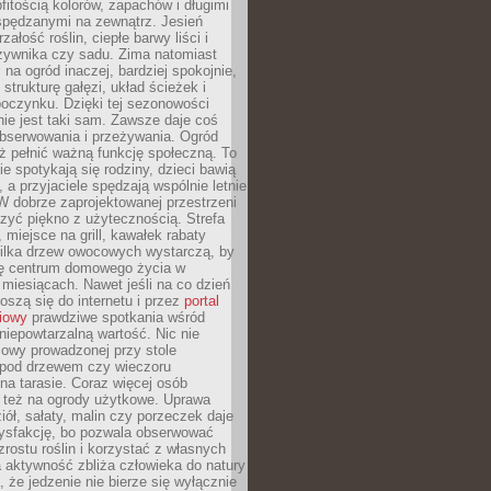
itością kolorów, zapachów i długimi
spędzanymi na zewnątrz. Jesień
załość roślin, ciepłe barwy liści i
rzywnika czy sadu. Zima natomiast
 na ogród inaczej, bardziej spokojnie,
 strukturę gałęzi, układ ścieżek i
oczynku. Dzięki tej sezonowości
nie jest taki sam. Zawsze daje coś
bserwowania i przeżywania. Ogród
ż pełnić ważną funkcję społeczną. To
ie spotykają się rodziny, dzieci bawią
, a przyjaciele spędzają wspólnie letnie
W dobrze zaprojektowanej przestrzeni
zyć piękno z użytecznością. Strefa
miejsce na grill, kawałek rabaty
kilka drzew owocowych wystarczą, by
się centrum domowego życia w
 miesiącach. Nawet jeśli na co dzień
noszą się do internetu i przez
portal
iowy
prawdziwe spotkania wśród
 niepowtarzalną wartość. Nic nie
mowy prowadzonej przy stole
pod drzewem czy wieczoru
a tarasie. Coraz więcej osób
ę też na ogrody użytkowe. Uprawa
iół, sałaty, malin czy porzeczek daje
ysfakcję, bo pozwala obserwować
zrostu roślin i korzystać z własnych
 aktywność zbliża człowieka do natury
, że jedzenie nie bierze się wyłącznie