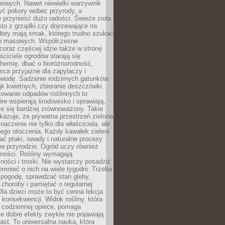
powych. Nawet niewielki warzywnik
ć pokory wobec przyrody, a
 przynieść dużo radości. Świeże zioła
to z grządki czy dojrzewające na
dory mają smak, którego trudno szukać
ch masowych. Współczesne
coraz częściej idzie także w stronę
aściciele ogrodów starają się
hemię, dbać o bioróżnorodność,
sca przyjazne dla zapylaczy i
wodę. Sadzenie rodzimych gatunków,
ąk kwietnych, zbieranie deszczówki
owanie odpadów roślinnych to
óre wspierają środowisko i sprawiają,
je się bardziej zrównoważony. Takie
kazuje, że prywatna przestrzeń zielona
aczenie nie tylko dla właściciela, ale
łego otoczenia. Każdy kawałek zieleni
ć ptaki, owady i naturalne procesy
w przyrodzie. Ogród uczy również
lności. Rośliny wymagają
ości i troski. Nie wystarczy posadzić
pomnieć o nich na wiele tygodni. Trzeba
pogodę, sprawdzać stan gleby,
choroby i pamiętać o regularnej
 Dla dzieci może to być cenna lekcja
i konsekwencji. Widok rośliny, która
i codziennej opiece, pomaga
e dobre efekty zwykle nie pojawiają
ast. To uniwersalna nauka, która