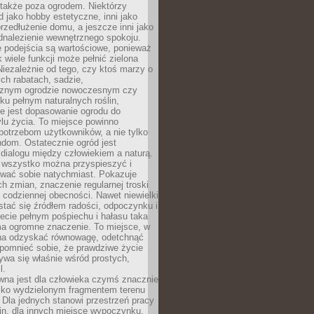
 także poza ogrodem. Niektórzy
ód jako hobby estetyczne, inni jako
rzedłużenie domu, a jeszcze inni jako
dnalezienie wewnętrznego spokoju.
e podejścia są wartościowe, ponieważ
k wiele funkcji może pełnić zielona
Niezależnie od tego, czy ktoś marzy o
ch rabatach, sadzie,
cznym ogrodzie nowoczesnym czy
ku pełnym naturalnych roślin,
e jest dopasowanie ogrodu do
lu życia. To miejsce powinno
potrzebom użytkowników, a nie tylko
dom. Ostatecznie ogród jest
 dialogu między człowiekiem a naturą.
e wszystko można przyspieszyć i
wać sobie natychmiast. Pokazuje
h zmian, znaczenie regularnej troski
 codziennej obecności. Nawet niewielki
tać się źródłem radości, odpoczynku i
ecie pełnym pośpiechu i hałasu taka
ma ogromne znaczenie. To miejsce, w
a odzyskać równowagę, odetchnąć
zypomnieć sobie, że prawdziwe życie
ywa się właśnie wśród prostych,
l.
wna jest dla człowieka czymś znacznie
ylko wydzielonym fragmentem terenu
Dla jednych stanowi przestrzeń pracy
lin, dla innych miejsce wypoczynku,