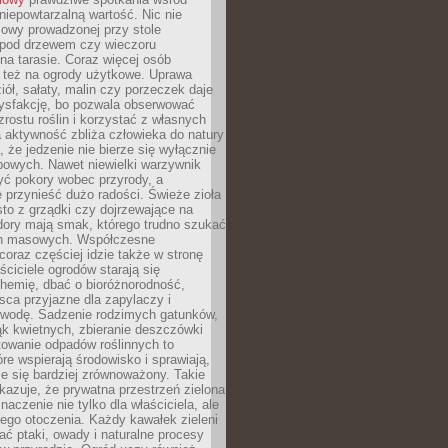
 niepowtarzalną wartość. Nic nie
mowy prowadzonej przy stole
pod drzewem czy wieczoru
a tarasie. Coraz więcej osób
ę też na ogrody użytkowe. Uprawa
iół, sałaty, malin czy porzeczek daje
ysfakcję, bo pozwala obserwować
zrostu roślin i korzystać z własnych
 aktywność zbliża człowieka do natury
, że jedzenie nie bierze się wyłącznie
powych. Nawet niewielki warzywnik
ć pokory wobec przyrody, a
 przynieść dużo radości. Świeże zioła
to z grządki czy dojrzewające na
dory mają smak, którego trudno szukać
ch masowych. Współczesne
coraz częściej idzie także w stronę
aściciele ogrodów starają się
hemię, dbać o bioróżnorodność,
sca przyjazne dla zapylaczy i
wodę. Sadzenie rodzimych gatunków,
ąk kwietnych, zbieranie deszczówki
owanie odpadów roślinnych to
óre wspierają środowisko i sprawiają,
je się bardziej zrównoważony. Takie
kazuje, że prywatna przestrzeń zielona
aczenie nie tylko dla właściciela, ale
łego otoczenia. Każdy kawałek zieleni
ć ptaki, owady i naturalne procesy