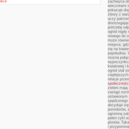
zachwyca obf
GELD
wieczorami 
pokazuje dojr
zbiory z wa
uczy patrzeć
dostrzegając
potrzebę odp
ogród nigdy 
nowego do o
może równie
miejsce, gdz
się na trawie
popołudnia. 
można połąc
wypoczynku, 
kwiatowej i 
ogród stał 
cieplejszych
relacje prze
społecznośc
zieleni mają
zastąpi roz
ustawionym 
spędzonego n
decyduje si
pomidorów, z
ogromną sat
pełen cykl w
plonów. Taka
i przypomina