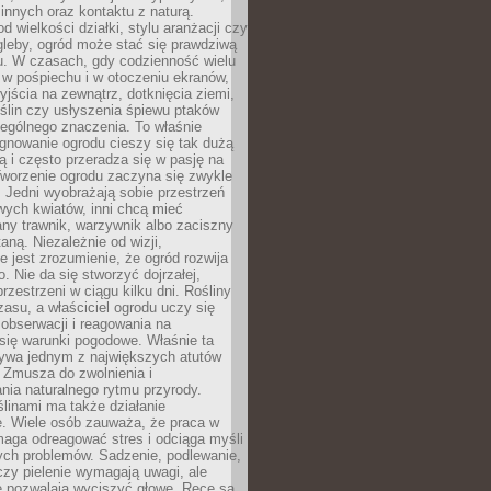
innych oraz kontaktu z naturą.
d wielkości działki, stylu aranżacji czy
gleby, ogród może stać się prawdziwą
u. W czasach, gdy codzienność wielu
w pośpiechu i w otoczeniu ekranów,
jścia na zewnątrz, dotknięcia ziemi,
oślin czy usłyszenia śpiewu ptaków
ególnego znaczenia. To właśnie
ęgnowanie ogrodu cieszy się tak dużą
ą i często przeradza się w pasję na
Tworzenie ogrodu zaczyna się zwykle
 Jedni wyobrażają sobie przestrzeń
wych kwiatów, inni chcą mieć
ny trawnik, warzywnik albo zaciszny
aną. Niezależnie od wizji,
e jest zrozumienie, że ogród rozwija
o. Nie da się stworzyć dojrzałej,
przestrzeni w ciągu kilku dni. Rośliny
zasu, a właściciel ogrodu uczy się
, obserwacji i reagowania na
się warunki pogodowe. Właśnie ta
ywa jednym z największych atutów
 Zmusza do zwolnienia i
ia naturalnego rytmu przyrody.
ślinami ma także działanie
e. Wiele osób zauważa, że praca w
aga odreagować stres i odciąga myśli
ych problemów. Sadzenie, podlewanie,
czy pielenie wymagają uwagi, ale
e pozwalają wyciszyć głowę. Ręce są