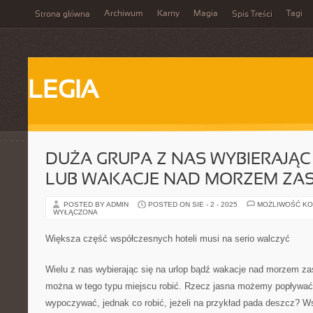
Archiwum
Karny
Magia
Tagi
Strona główna
Spis Treści
LEGIA
DUŻA GRUPA Z NAS WYBIERAJĄC
LUB WAKACJE NAD MORZEM ZAS
POSTED BY ADMIN
POSTED ON SIE - 2 - 2025
MOŻLIWOŚĆ K
WYŁĄCZONA
Większa część współczesnych hoteli musi na serio walczyć
Wielu z nas wybierając się na urlop bądź wakacje nad morzem zas
można w tego typu miejscu robić. Rzecz jasna możemy popływać, 
wypoczywać, jednak co robić, jeżeli na przykład pada deszcz? W