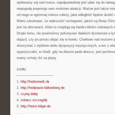
wybieramy się nad morze, najodpowiedniej jest udać się do takieg
niepogodę proponuje nam mnóstwo atrakcji. Ważne jest także mi
od niego w ogromnej mierze zależy, jaka odległość będzie dzielić 
Warto zanotować, ze większość noclegowni, jakimi są Rowy Oś
jest na obszarach, które to znajdują się bardzo blisko ciekawych
Dzięki temu, nie powinniśmy pokonywać dalekich dystansów a t
dojazd, czy po prostu obijać się w hotelu. Chwilowo nad morzem
skorzystać z wybitnie wielu dyspozycji turystycznych, a też z ofer
wypożyczalni, w chwili, gdy na dworze pada deszcz, jest pochmur
mamy ochoty iść na plażę.
źródło:
———————————
1.
http://heikemerk.de
2.
http://heilpraxis-falkenberg.de
3.
czytaj dalej
4.
zobacz szczegóły
5.
http://heinz-hilger.de