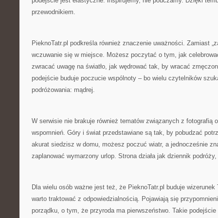
podejście jest elastyczne: inspirujemy, nie pouczamy. Dzięki tem
przewodnikiem.
PieknoTatr.pl podkreśla również znaczenie uważności. Zamiast „zal
wczuwanie się w miejsce. Możesz poczytać o tym, jak celebrowa
zwracać uwagę na światło, jak wędrować tak, by wracać zmęczon
podejście buduje poczucie wspólnoty – bo wielu czytelników szuka
podróżowania: mądrej.
W serwisie nie brakuje również tematów związanych z fotografią
wspomnień. Góry i świat przedstawiane są tak, by pobudzać potr
akurat siedzisz w domu, możesz poczuć wiatr, a jednocześnie zn
zaplanować wymarzony urlop. Strona działa jak dziennik podróży,
Dla wielu osób ważne jest też, że PieknoTatr.pl buduje wizerunek 
warto traktować z odpowiedzialnością. Pojawiają się przypomnieni
porządku, o tym, że przyroda ma pierwszeństwo. Takie podejście s