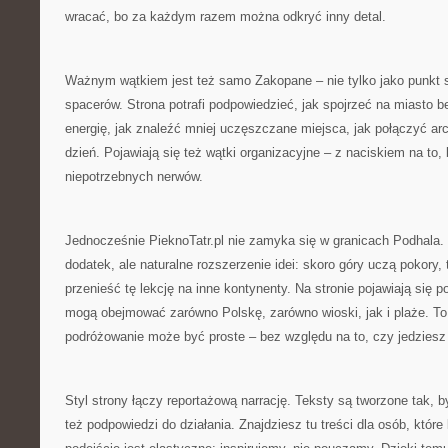
wracać, bo za każdym razem można odkryć inny detal.
Ważnym wątkiem jest też samo Zakopane – nie tylko jako punkt st
spacerów. Strona potrafi podpowiedzieć, jak spojrzeć na miasto b
energię, jak znaleźć mniej uczęszczane miejsca, jak połączyć arc
dzień. Pojawiają się też wątki organizacyjne – z naciskiem na to,
niepotrzebnych nerwów.
Jednocześnie PieknoTatr.pl nie zamyka się w granicach Podhala. „
dodatek, ale naturalne rozszerzenie idei: skoro góry uczą pokory
przenieść tę lekcję na inne kontynenty. Na stronie pojawiają się p
mogą obejmować zarówno Polskę, zarówno wioski, jak i plaże. To
podróżowanie może być proste – bez względu na to, czy jedziesz 
Styl strony łączy reportażową narrację. Teksty są tworzone tak, by
też podpowiedzi do działania. Znajdziesz tu treści dla osób, które