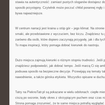
stawia na autentyczność: zamiast pustych sloganów dostajesz d
sposób przystępny. Czytelnik może poczuć chłód porannej mgły i
bywa najważniejsze.
W centrum narracji jest kraina u stóp gór – jego klimat. Na stroni
smaki, ale przedstawione z wyczuciem, bez kiczu. Znajdziesz tu 
zarówno dla osób, które dopiero zaczynają przygodę, jak i dla tych
To mapa inspiracji, który pomaga dobrać kierunek do nastroju.
Dużo miejsca zajmują kierunki o różnym stopniu trudności. Jeśli p
znajdziesz podpowiedzi, jak dobrać tempo. Jeśli marzą Ci się amb
podsuwa sposób na bezpieczne decyzje. Przewijają się tematy ta
nawodnienie, a także górska etykieta. Wszystko opisane w duchu:
Tatry na PieknoTatr.pl są pokazane w wielu odsłonach: ciepłe mies
ciszą po sezonie, biały okres z skrzypiącym puchem oraz czas r
Strona pomaga zrozumieć, że te same miejsca potrafią wyglądać ja