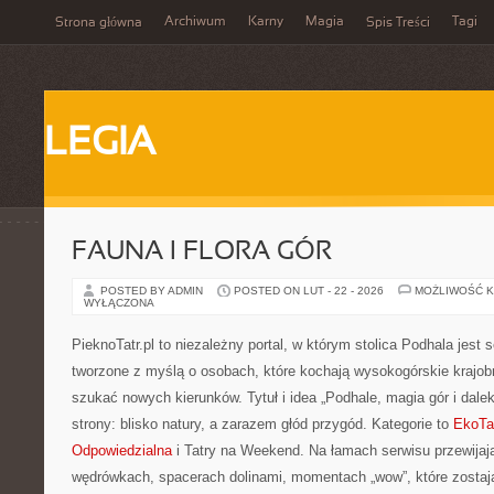
Archiwum
Karny
Magia
Tagi
Strona główna
Spis Treści
LEGIA
FAUNA I FLORA GÓR
POSTED BY ADMIN
POSTED ON LUT - 22 - 2026
MOŻLIWOŚĆ 
WYŁĄCZONA
PieknoTatr.pl to niezależny portal, w którym stolica Podhala jest
tworzone z myślą o osobach, które kochają wysokogórskie krajob
szukać nowych kierunków. Tytuł i idea „Podhale, magia gór i dalek
strony: blisko natury, a zarazem głód przygód. Kategorie to
EkoTa
Odpowiedzialna
i Tatry na Weekend. Na łamach serwisu przewijają 
wędrówkach, spacerach dolinami, momentach „wow”, które zostają