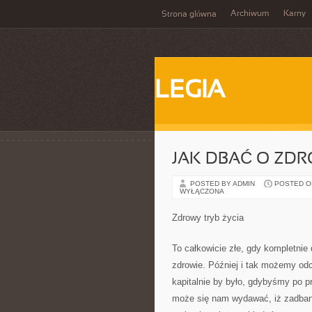
Archiwum
Karny
Strona główna
LEGIA
JAK DBAĆ O ZD
POSTED BY ADMIN
POSTED ON 
WYŁĄCZONA
Zdrowy tryb życia
To całkowicie złe, gdy kompletnie
zdrowie. Później i tak możemy od
kapitalnie by było, gdybyśmy po pr
może się nam wydawać, iż zadban