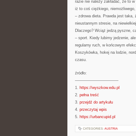
razie nie należy zakładać, że to 
iż to coś ciężkiego, niemożliwego
– zdrowa dieta. Prawda jest taka,
nieustannym stresie, na niewielkiej 
Dlaczego? Wciąż jedzą pyszne, cał
– sport. Kiedy lubimy jedzenie, al
regularny ruch, w końcowym efek
Koszykówka, hokej na lodzie, nord
czasu.
źródło:
———————————
1.
https://wyszkow.edu.pl
2.
pełna treść
3.
przejdź do artykułu
4.
przeczytaj wpis
5.
https://urbancupid.pl
CATEGORIES:
AUSTRIA