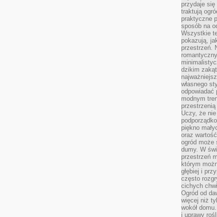
przydaje się
traktują ogr
praktyczne p
sposób na o
Wszystkie t
pokazują, ja
przestrzeń. 
romantyczny
minimalisty
dzikim zakąt
najważniejsz
własnego sty
odpowiadać 
modnym tren
przestrzenią
Uczy, że ni
podporządko
piękno małyc
oraz wartość
ogród może s
dumy. W świ
przestrzeń 
którym możn
głębiej i pr
często rozgr
cichych chwi
Ogród od da
więcej niż t
wokół domu. 
i uprawy roś