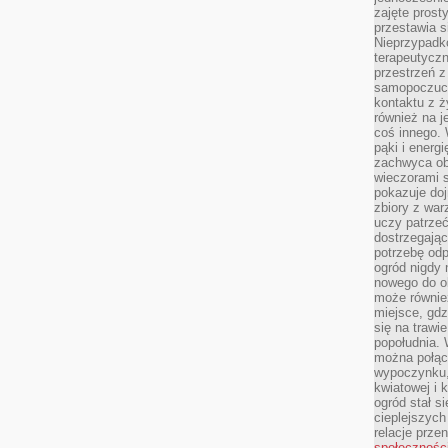
zajęte prost
przestawia s
Nieprzypadk
terapeutyczn
przestrzeń 
samopoczucie
kontaktu z ż
również na j
coś innego.
pąki i energ
zachwyca obf
wieczorami 
pokazuje dojr
zbiory z wa
uczy patrzeć
dostrzegając
potrzebę odp
ogród nigdy 
nowego do o
może równie
miejsce, gdz
się na trawie
popołudnia. 
można połąc
wypoczynku, 
kwiatowej i 
ogród stał 
cieplejszych
relacje prze
społecznośc