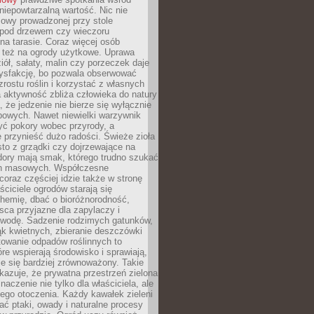
 niepowtarzalną wartość. Nic nie
mowy prowadzonej przy stole
pod drzewem czy wieczoru
a tarasie. Coraz więcej osób
ę też na ogrody użytkowe. Uprawa
iół, sałaty, malin czy porzeczek daje
ysfakcję, bo pozwala obserwować
zrostu roślin i korzystać z własnych
 aktywność zbliża człowieka do natury
, że jedzenie nie bierze się wyłącznie
powych. Nawet niewielki warzywnik
ć pokory wobec przyrody, a
 przynieść dużo radości. Świeże zioła
to z grządki czy dojrzewające na
dory mają smak, którego trudno szukać
ch masowych. Współczesne
coraz częściej idzie także w stronę
aściciele ogrodów starają się
hemię, dbać o bioróżnorodność,
sca przyjazne dla zapylaczy i
wodę. Sadzenie rodzimych gatunków,
ąk kwietnych, zbieranie deszczówki
owanie odpadów roślinnych to
óre wspierają środowisko i sprawiają,
je się bardziej zrównoważony. Takie
kazuje, że prywatna przestrzeń zielona
aczenie nie tylko dla właściciela, ale
łego otoczenia. Każdy kawałek zieleni
ć ptaki, owady i naturalne procesy