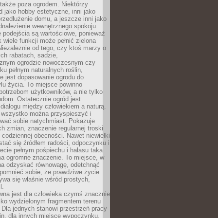
 także poza ogrodem. Niektórzy
ód jako hobby estetyczne, inni jako
rzedłużenie domu, a jeszcze inni jako
dnalezienie wewnętrznego spokoju.
e podejścia są wartościowe, ponieważ
k wiele funkcji może pełnić zielona
Niezależnie od tego, czy ktoś marzy o
ch rabatach, sadzie,
cznym ogrodzie nowoczesnym czy
ku pełnym naturalnych roślin,
e jest dopasowanie ogrodu do
lu życia. To miejsce powinno
potrzebom użytkowników, a nie tylko
dom. Ostatecznie ogród jest
 dialogu między człowiekiem a naturą.
e wszystko można przyspieszyć i
wać sobie natychmiast. Pokazuje
h zmian, znaczenie regularnej troski
 codziennej obecności. Nawet niewielki
tać się źródłem radości, odpoczynku i
ecie pełnym pośpiechu i hałasu taka
ma ogromne znaczenie. To miejsce, w
a odzyskać równowagę, odetchnąć
zypomnieć sobie, że prawdziwe życie
ywa się właśnie wśród prostych,
l.
wna jest dla człowieka czymś znacznie
ylko wydzielonym fragmentem terenu
Dla jednych stanowi przestrzeń pracy
lin, dla innych miejsce wypoczynku,