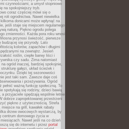
ymi czynnościami, a umysł stopniowo
ię na spokojniejszy tryb.
owo coraz częściej mówi się o
ej roli ogrodnictwa. Nawet niewielka
z kilkoma donicami może wpłynąć na
, jeśli staje się miejscem regularnego
ywą naturą. Piękno ogrodu polega
ego zmienności. Każda pora roku wnosi
 Wiosna przynosi świeżość, pierwsze
ię budzącej się przyrody. Lato
itością kolorów, zapachów i długimi
spędzanymi na zewnątrz. Jesień
załość roślin, ciepłe barwy liści i
rzywnika czy sadu. Zima natomiast
 na ogród inaczej, bardziej spokojnie,
 strukturę gałęzi, układ ścieżek i
oczynku. Dzięki tej sezonowości
nie jest taki sam. Zawsze daje coś
bserwowania i przeżywania. Ogród
ż pełnić ważną funkcję społeczną. To
ie spotykają się rodziny, dzieci bawią
, a przyjaciele spędzają wspólnie letnie
W dobrze zaprojektowanej przestrzeni
zyć piękno z użytecznością. Strefa
miejsce na grill, kawałek rabaty
kilka drzew owocowych wystarczą, by
się centrum domowego życia w
 miesiącach. Nawet jeśli na co dzień
noszą się do internetu i przez
portal
iowy
prawdziwe spotkania wśród