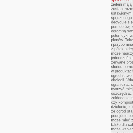
zieleni mają
zastąpi roz
ustawionym 
spędzonego n
decyduje si
pomidorów, z
ogromną sat
pełen cykl w
plonów. Taka
i przypomina
z półek skle
może nauczy
jednocześnie
zerwane pros
słońcu pomi
w produkta
ogrodnictwo 
ekologii. Wł
ograniczać c
tworzyć miej
oszczędzać 
zakładanie ł
czy kompost
działania, kt
że ogród sta
podejście po
może mieć zn
także dla ca
może wspiera