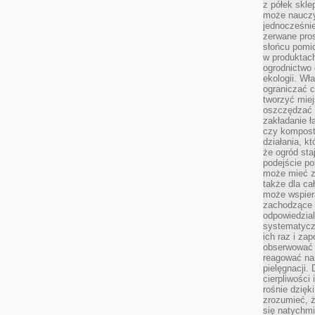
z półek skle
może nauczy
jednocześnie
zerwane pros
słońcu pomi
w produkta
ogrodnictwo 
ekologii. Wł
ograniczać c
tworzyć miej
oszczędzać 
zakładanie ł
czy kompost
działania, kt
że ogród sta
podejście po
może mieć zn
także dla ca
może wspiera
zachodzące 
odpowiedzia
systematyczn
ich raz i za
obserwować 
reagować na 
pielęgnacji.
cierpliwości 
rośnie dzięk
zrozumieć, ż
się natychmi