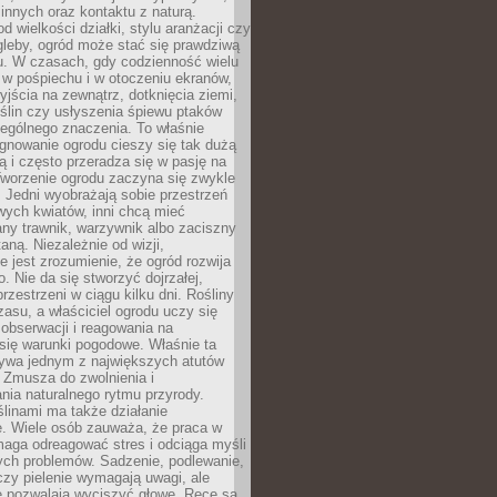
innych oraz kontaktu z naturą.
d wielkości działki, stylu aranżacji czy
gleby, ogród może stać się prawdziwą
u. W czasach, gdy codzienność wielu
w pośpiechu i w otoczeniu ekranów,
jścia na zewnątrz, dotknięcia ziemi,
oślin czy usłyszenia śpiewu ptaków
ególnego znaczenia. To właśnie
ęgnowanie ogrodu cieszy się tak dużą
ą i często przeradza się w pasję na
Tworzenie ogrodu zaczyna się zwykle
 Jedni wyobrażają sobie przestrzeń
wych kwiatów, inni chcą mieć
ny trawnik, warzywnik albo zaciszny
aną. Niezależnie od wizji,
e jest zrozumienie, że ogród rozwija
o. Nie da się stworzyć dojrzałej,
przestrzeni w ciągu kilku dni. Rośliny
zasu, a właściciel ogrodu uczy się
, obserwacji i reagowania na
się warunki pogodowe. Właśnie ta
ywa jednym z największych atutów
 Zmusza do zwolnienia i
ia naturalnego rytmu przyrody.
ślinami ma także działanie
e. Wiele osób zauważa, że praca w
aga odreagować stres i odciąga myśli
ych problemów. Sadzenie, podlewanie,
czy pielenie wymagają uwagi, ale
e pozwalają wyciszyć głowę. Ręce są