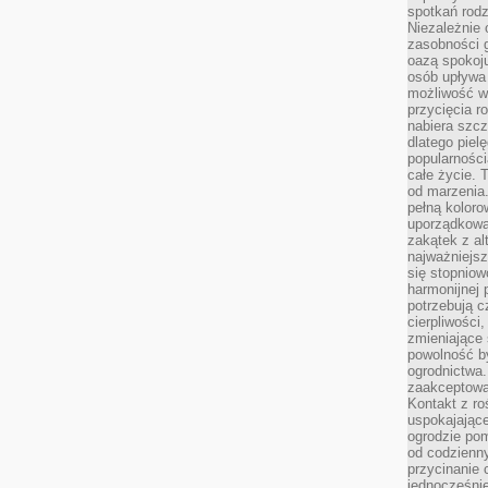
spotkań rodz
Niezależnie o
zasobności 
oazą spokoj
osób upływa 
możliwość wy
przycięcia r
nabiera szcz
dlatego piel
popularności
całe życie. 
od marzenia.
pełną koloro
uporządkowa
zakątek z alt
najważniejsz
się stopniow
harmonijnej 
potrzebują c
cierpliwości
zmieniające 
powolność b
ogrodnictwa.
zaakceptowan
Kontakt z ro
uspokajając
ogrodzie pom
od codzienn
przycinanie 
jednocześni