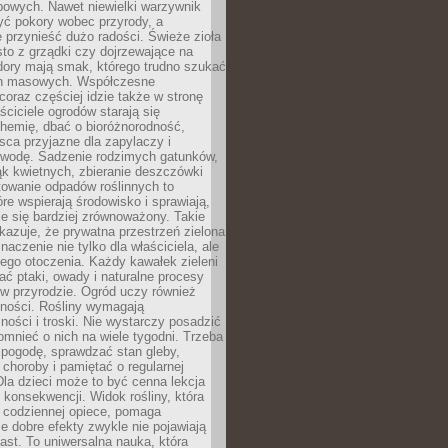
powych. Nawet niewielki warzywnik
ć pokory wobec przyrody, a
 przynieść dużo radości. Świeże zioła
to z grządki czy dojrzewające na
dory mają smak, którego trudno szukać
ch masowych. Współczesne
coraz częściej idzie także w stronę
aściciele ogrodów starają się
hemię, dbać o bioróżnorodność,
sca przyjazne dla zapylaczy i
wodę. Sadzenie rodzimych gatunków,
ąk kwietnych, zbieranie deszczówki
owanie odpadów roślinnych to
óre wspierają środowisko i sprawiają,
je się bardziej zrównoważony. Takie
kazuje, że prywatna przestrzeń zielona
aczenie nie tylko dla właściciela, ale
łego otoczenia. Każdy kawałek zieleni
ć ptaki, owady i naturalne procesy
w przyrodzie. Ogród uczy również
lności. Rośliny wymagają
ości i troski. Nie wystarczy posadzić
pomnieć o nich na wiele tygodni. Trzeba
pogodę, sprawdzać stan gleby,
choroby i pamiętać o regularnej
 Dla dzieci może to być cenna lekcja
i konsekwencji. Widok rośliny, która
i codziennej opiece, pomaga
e dobre efekty zwykle nie pojawiają
ast. To uniwersalna nauka, która