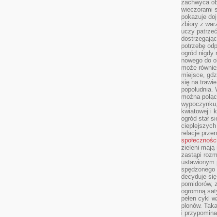
zachwyca obf
wieczorami 
pokazuje dojr
zbiory z wa
uczy patrzeć
dostrzegając
potrzebę odp
ogród nigdy 
nowego do o
może równie
miejsce, gdz
się na trawie
popołudnia. 
można połąc
wypoczynku, 
kwiatowej i 
ogród stał 
cieplejszych
relacje prze
społecznośc
zieleni mają
zastąpi roz
ustawionym 
spędzonego n
decyduje si
pomidorów, z
ogromną sat
pełen cykl w
plonów. Taka
i przypomina