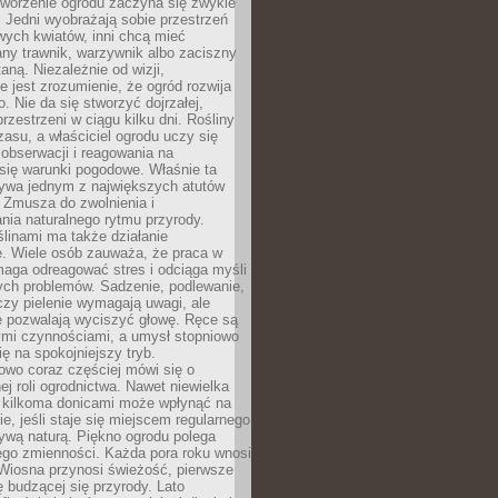
Tworzenie ogrodu zaczyna się zwykle
 Jedni wyobrażają sobie przestrzeń
wych kwiatów, inni chcą mieć
ny trawnik, warzywnik albo zaciszny
aną. Niezależnie od wizji,
e jest zrozumienie, że ogród rozwija
o. Nie da się stworzyć dojrzałej,
przestrzeni w ciągu kilku dni. Rośliny
zasu, a właściciel ogrodu uczy się
, obserwacji i reagowania na
się warunki pogodowe. Właśnie ta
ywa jednym z największych atutów
 Zmusza do zwolnienia i
ia naturalnego rytmu przyrody.
ślinami ma także działanie
e. Wiele osób zauważa, że praca w
aga odreagować stres i odciąga myśli
ych problemów. Sadzenie, podlewanie,
czy pielenie wymagają uwagi, ale
e pozwalają wyciszyć głowę. Ręce są
ymi czynnościami, a umysł stopniowo
ię na spokojniejszy tryb.
owo coraz częściej mówi się o
ej roli ogrodnictwa. Nawet niewielka
z kilkoma donicami może wpłynąć na
, jeśli staje się miejscem regularnego
ywą naturą. Piękno ogrodu polega
ego zmienności. Każda pora roku wnosi
 Wiosna przynosi świeżość, pierwsze
ię budzącej się przyrody. Lato