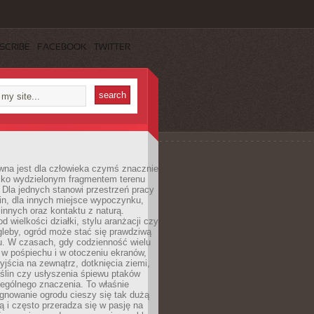
SCRIBE
FACEBOOK
TWITTER
wna jest dla człowieka czymś znacznie
ylko wydzielonym fragmentem terenu
Dla jednych stanowi przestrzeń pracy
lin, dla innych miejsce wypoczynku,
innych oraz kontaktu z naturą.
d wielkości działki, stylu aranżacji czy
gleby, ogród może stać się prawdziwą
u. W czasach, gdy codzienność wielu
w pośpiechu i w otoczeniu ekranów,
jścia na zewnątrz, dotknięcia ziemi,
oślin czy usłyszenia śpiewu ptaków
ególnego znaczenia. To właśnie
ęgnowanie ogrodu cieszy się tak dużą
ą i często przeradza się w pasję na