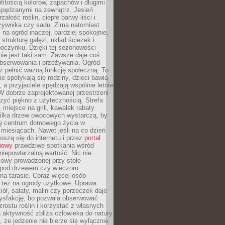
itością kolorów, zapachów i długimi
spędzanymi na zewnątrz. Jesień
załość roślin, ciepłe barwy liści i
rzywnika czy sadu. Zima natomiast
 na ogród inaczej, bardziej spokojnie,
 strukturę gałęzi, układ ścieżek i
oczynku. Dzięki tej sezonowości
nie jest taki sam. Zawsze daje coś
bserwowania i przeżywania. Ogród
ż pełnić ważną funkcję społeczną. To
ie spotykają się rodziny, dzieci bawią
, a przyjaciele spędzają wspólnie letnie
W dobrze zaprojektowanej przestrzeni
zyć piękno z użytecznością. Strefa
miejsce na grill, kawałek rabaty
kilka drzew owocowych wystarczą, by
się centrum domowego życia w
 miesiącach. Nawet jeśli na co dzień
noszą się do internetu i przez
portal
iowy
prawdziwe spotkania wśród
 niepowtarzalną wartość. Nic nie
mowy prowadzonej przy stole
pod drzewem czy wieczoru
a tarasie. Coraz więcej osób
ę też na ogrody użytkowe. Uprawa
iół, sałaty, malin czy porzeczek daje
ysfakcję, bo pozwala obserwować
zrostu roślin i korzystać z własnych
 aktywność zbliża człowieka do natury
, że jedzenie nie bierze się wyłącznie