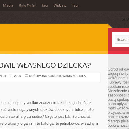
Magia
Tagi
Widzew
Tagi
Spis Treści
SUB
ROWIE WŁASNEGO DZIECKA?
Ogród od da
więcej niż t
JAK
LIP - 2 - 2025
MOŻLIWOŚĆ KOMENTOWANIA
ZOSTAŁA
wokół domu. 
DBAĆ
i uprawy roś
O
ZDROWIE
spotkań rodz
WŁASNEGO
Niezależnie o
DZIECKA?
zasobności 
oazą spokoj
 deprecjonujemy wielkie znaczenie takich zagadnień jak
osób upływa 
możliwość wy
czuć wiele negatywnych efektów ubocznych, toteż może
przycięcia r
ostu zabrali się za siebie? Często jest tak, że chociaż
nabiera szcz
dlatego piel
ie o własny organizm to katorga, to jednakowoż w żadnym
popularności