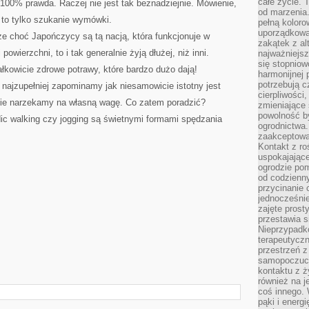
całe życie. 
w 100% prawda. Raczej nie jest tak beznadziejnie. Mówienie,
od marzenia.
, to tylko szukanie wymówki.
pełną koloro
uporządkowa
 że choć Japończycy są tą nacją, która funkcjonuje w
zakątek z alt
powierzchni, to i tak generalnie żyją dłużej, niż inni.
najważniejsz
się stopniow
kowicie zdrowe potrawy, które bardzo dużo dają!
harmonijnej 
potrzebują c
e najzupełniej zapominamy jak niesamowicie istotny jest
cierpliwości
cie narzekamy na własną wagę. Co zatem poradzić?
zmieniające 
powolność b
ic walking czy jogging są świetnymi formami spędzania
ogrodnictwa.
zaakceptowan
Kontakt z ro
uspokajając
ogrodzie pom
od codzienn
przycinanie 
jednocześni
zajęte prost
przestawia s
Nieprzypadk
terapeutyczn
przestrzeń 
samopoczucie
kontaktu z ż
również na j
coś innego.
pąki i energ