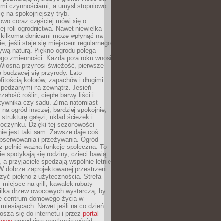
ymi czynnościami, a umysł stopniowo
ię na spokojniejszy tryb.
owo coraz częściej mówi się o
ej roli ogrodnictwa. Nawet niewielka
z kilkoma donicami może wpłynąć na
, jeśli staje się miejscem regularnego
ywą naturą. Piękno ogrodu polega
ego zmienności. Każda pora roku wnosi
 Wiosna przynosi świeżość, pierwsze
ię budzącej się przyrody. Lato
itością kolorów, zapachów i długimi
spędzanymi na zewnątrz. Jesień
załość roślin, ciepłe barwy liści i
rzywnika czy sadu. Zima natomiast
 na ogród inaczej, bardziej spokojnie,
 strukturę gałęzi, układ ścieżek i
oczynku. Dzięki tej sezonowości
nie jest taki sam. Zawsze daje coś
bserwowania i przeżywania. Ogród
ż pełnić ważną funkcję społeczną. To
ie spotykają się rodziny, dzieci bawią
, a przyjaciele spędzają wspólnie letnie
W dobrze zaprojektowanej przestrzeni
zyć piękno z użytecznością. Strefa
miejsce na grill, kawałek rabaty
kilka drzew owocowych wystarczą, by
się centrum domowego życia w
 miesiącach. Nawet jeśli na co dzień
noszą się do internetu i przez
portal
iowy
prawdziwe spotkania wśród