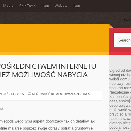
Magia
Tagi
Widzew
Tagi
Spis Treści
SUB
POŚREDNICTWEM INTERNETU
Ogród od da
IEŻ MOŻLIWOŚĆ NABYCIA
więcej niż t
wokół domu. 
i uprawy roś
spotkań rodz
Niezależnie o
KUPOWANIE
 PAŹ - 14 - 2025
MOŻLIWOŚĆ KOMENTOWANIA
ZOSTAŁA
zasobności 
ZA
POŚREDNICTWEM
oazą spokoj
INTERNETU
osób upływa 
DAJĄ
ia
możliwość wy
NAM
RÓWNIEŻ
przycięcia r
MOŻLIWOŚĆ
nabiera szcz
NABYCIA
rniegodziwego typu aspekt dotyczący takich detalów jak
dlatego piel
ARTYKUŁÓW
popularności
tnie malarze poprzez swoje obrazy potrafią gruntownie