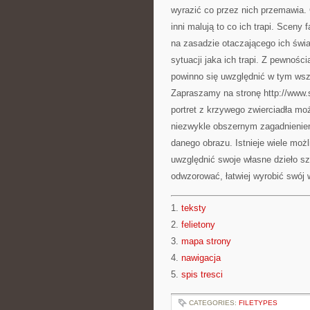
wyrazić co przez nich przemawia. 
inni malują to co ich trapi. Scen
na zasadzie otaczającego ich świ
sytuacji jaka ich trapi. Z pewnośc
powinno się uwzględnić w tym wszys
Zapraszamy na stronę http://www.s
portret z krzywego zwierciadła mo
niezwykle obszernym zagadnienie
danego obrazu. Istnieje wiele możl
uwzględnić swoje własne dzieło szt
odwzorować, łatwiej wyrobić swój w
1.
teksty
2.
felietony
3.
mapa strony
4.
nawigacja
5.
spis tresci
CATEGORIES:
FILETYPES