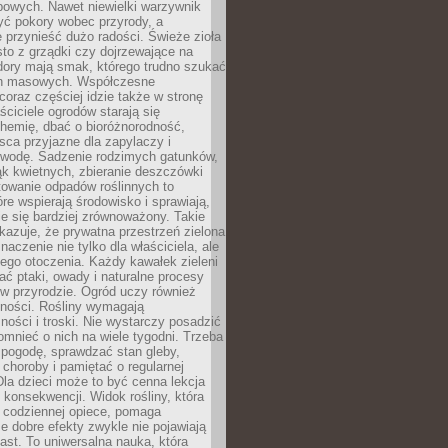
powych. Nawet niewielki warzywnik
ć pokory wobec przyrody, a
 przynieść dużo radości. Świeże zioła
to z grządki czy dojrzewające na
dory mają smak, którego trudno szukać
ch masowych. Współczesne
coraz częściej idzie także w stronę
aściciele ogrodów starają się
hemię, dbać o bioróżnorodność,
sca przyjazne dla zapylaczy i
wodę. Sadzenie rodzimych gatunków,
ąk kwietnych, zbieranie deszczówki
owanie odpadów roślinnych to
óre wspierają środowisko i sprawiają,
je się bardziej zrównoważony. Takie
kazuje, że prywatna przestrzeń zielona
aczenie nie tylko dla właściciela, ale
łego otoczenia. Każdy kawałek zieleni
ć ptaki, owady i naturalne procesy
w przyrodzie. Ogród uczy również
lności. Rośliny wymagają
ości i troski. Nie wystarczy posadzić
pomnieć o nich na wiele tygodni. Trzeba
pogodę, sprawdzać stan gleby,
choroby i pamiętać o regularnej
 Dla dzieci może to być cenna lekcja
i konsekwencji. Widok rośliny, która
i codziennej opiece, pomaga
e dobre efekty zwykle nie pojawiają
ast. To uniwersalna nauka, która