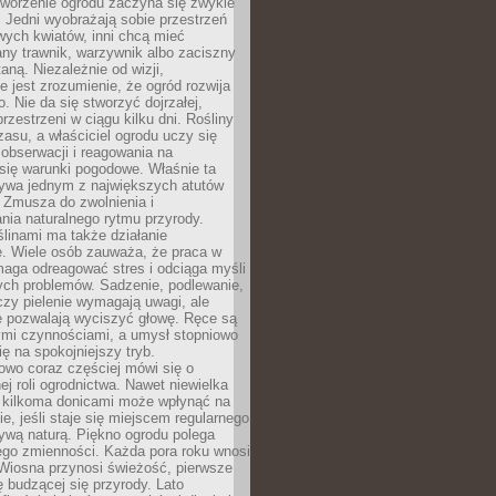
Tworzenie ogrodu zaczyna się zwykle
 Jedni wyobrażają sobie przestrzeń
wych kwiatów, inni chcą mieć
ny trawnik, warzywnik albo zaciszny
aną. Niezależnie od wizji,
e jest zrozumienie, że ogród rozwija
o. Nie da się stworzyć dojrzałej,
przestrzeni w ciągu kilku dni. Rośliny
zasu, a właściciel ogrodu uczy się
, obserwacji i reagowania na
się warunki pogodowe. Właśnie ta
ywa jednym z największych atutów
 Zmusza do zwolnienia i
ia naturalnego rytmu przyrody.
ślinami ma także działanie
e. Wiele osób zauważa, że praca w
aga odreagować stres i odciąga myśli
ych problemów. Sadzenie, podlewanie,
czy pielenie wymagają uwagi, ale
e pozwalają wyciszyć głowę. Ręce są
ymi czynnościami, a umysł stopniowo
ię na spokojniejszy tryb.
owo coraz częściej mówi się o
ej roli ogrodnictwa. Nawet niewielka
z kilkoma donicami może wpłynąć na
, jeśli staje się miejscem regularnego
ywą naturą. Piękno ogrodu polega
ego zmienności. Każda pora roku wnosi
 Wiosna przynosi świeżość, pierwsze
ię budzącej się przyrody. Lato