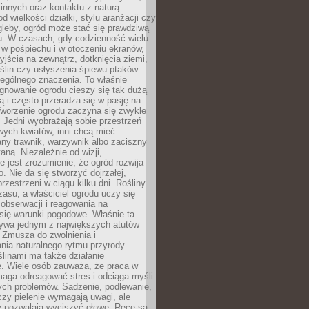
innych oraz kontaktu z naturą.
d wielkości działki, stylu aranżacji czy
gleby, ogród może stać się prawdziwą
u. W czasach, gdy codzienność wielu
w pośpiechu i w otoczeniu ekranów,
jścia na zewnątrz, dotknięcia ziemi,
oślin czy usłyszenia śpiewu ptaków
ególnego znaczenia. To właśnie
ęgnowanie ogrodu cieszy się tak dużą
ą i często przeradza się w pasję na
Tworzenie ogrodu zaczyna się zwykle
 Jedni wyobrażają sobie przestrzeń
wych kwiatów, inni chcą mieć
ny trawnik, warzywnik albo zaciszny
aną. Niezależnie od wizji,
e jest zrozumienie, że ogród rozwija
o. Nie da się stworzyć dojrzałej,
przestrzeni w ciągu kilku dni. Rośliny
zasu, a właściciel ogrodu uczy się
, obserwacji i reagowania na
się warunki pogodowe. Właśnie ta
ywa jednym z największych atutów
 Zmusza do zwolnienia i
ia naturalnego rytmu przyrody.
ślinami ma także działanie
e. Wiele osób zauważa, że praca w
aga odreagować stres i odciąga myśli
ych problemów. Sadzenie, podlewanie,
czy pielenie wymagają uwagi, ale
e pozwalają wyciszyć głowę. Ręce są