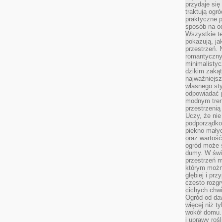
przydaje się
traktują ogr
praktyczne p
sposób na o
Wszystkie t
pokazują, ja
przestrzeń. 
romantyczny
minimalisty
dzikim zakąt
najważniejsz
własnego sty
odpowiadać 
modnym tren
przestrzenią
Uczy, że ni
podporządko
piękno małyc
oraz wartość
ogród może s
dumy. W świ
przestrzeń 
którym możn
głębiej i pr
często rozgr
cichych chwi
Ogród od da
więcej niż t
wokół domu. 
i uprawy roś