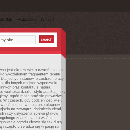
SCRIBE
FACEBOOK
TWITTER
wna jest dla człowieka czymś znacznie
ylko wydzielonym fragmentem terenu
Dla jednych stanowi przestrzeń pracy
lin, dla innych miejsce wypoczynku,
innych oraz kontaktu z naturą.
d wielkości działki, stylu aranżacji czy
gleby, ogród może stać się prawdziwą
u. W czasach, gdy codzienność wielu
w pośpiechu i w otoczeniu ekranów,
jścia na zewnątrz, dotknięcia ziemi,
oślin czy usłyszenia śpiewu ptaków
ególnego znaczenia. To właśnie
ęgnowanie ogrodu cieszy się tak dużą
ą i często przeradza się w pasję na