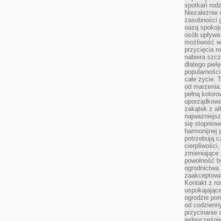
spotkań rodz
Niezależnie o
zasobności 
oazą spokoj
osób upływa 
możliwość wy
przycięcia r
nabiera szcz
dlatego piel
popularności
całe życie. 
od marzenia.
pełną koloro
uporządkowa
zakątek z alt
najważniejsz
się stopniow
harmonijnej 
potrzebują c
cierpliwości
zmieniające 
powolność b
ogrodnictwa.
zaakceptowan
Kontakt z ro
uspokajając
ogrodzie pom
od codzienn
przycinanie 
jednocześni