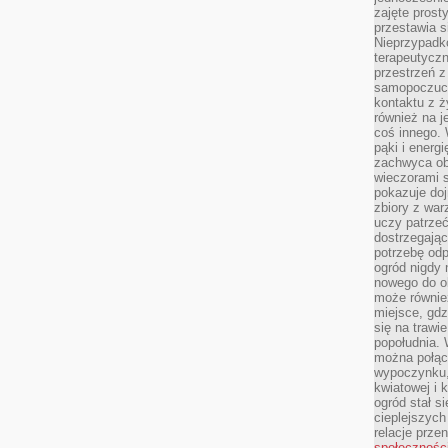
zajęte prost
przestawia s
Nieprzypadk
terapeutyczn
przestrzeń 
samopoczucie
kontaktu z ż
również na j
coś innego.
pąki i energ
zachwyca obf
wieczorami 
pokazuje dojr
zbiory z wa
uczy patrzeć
dostrzegając
potrzebę odp
ogród nigdy 
nowego do o
może równie
miejsce, gdz
się na trawie
popołudnia. 
można połąc
wypoczynku, 
kwiatowej i 
ogród stał 
cieplejszych
relacje prze
społecznośc