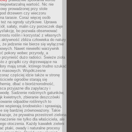
 niepowtarzalną wartość. Nic nie
mowy prowadzonej przy stole
pod drzewem czy wieczoru
a tarasie. Coraz więcej osób
ę też na ogrody użytkowe. Uprawa
iół, sałaty, malin czy porzeczek daje
ysfakcję, bo pozwala obserwować
zrostu roślin i korzystać z własnych
 aktywność zbliża człowieka do natury
, że jedzenie nie bierze się wyłącznie
powych. Nawet niewielki warzywnik
ć pokory wobec przyrody, a
 przynieść dużo radości. Świeże zioła
to z grządki czy dojrzewające na
dory mają smak, którego trudno szukać
ch masowych. Współczesne
coraz częściej idzie także w stronę
aściciele ogrodów starają się
hemię, dbać o bioróżnorodność,
sca przyjazne dla zapylaczy i
wodę. Sadzenie rodzimych gatunków,
ąk kwietnych, zbieranie deszczówki
owanie odpadów roślinnych to
óre wspierają środowisko i sprawiają,
je się bardziej zrównoważony. Takie
kazuje, że prywatna przestrzeń zielona
aczenie nie tylko dla właściciela, ale
łego otoczenia. Każdy kawałek zieleni
ć ptaki, owady i naturalne procesy