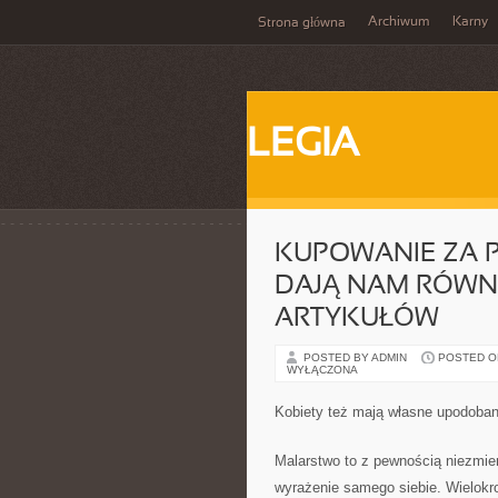
Archiwum
Karny
Strona główna
LEGIA
KUPOWANIE ZA 
DAJĄ NAM RÓWN
ARTYKUŁÓW
POSTED BY ADMIN
POSTED ON
WYŁĄCZONA
Kobiety też mają własne upodoban
Malarstwo to z pewnością niezmie
wyrażenie samego siebie. Wielokro