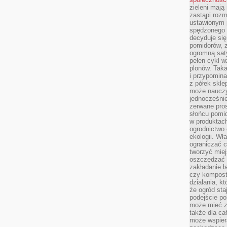
zieleni mają
zastąpi roz
ustawionym 
spędzonego n
decyduje si
pomidorów, z
ogromną sat
pełen cykl w
plonów. Taka
i przypomina
z półek skle
może nauczy
jednocześnie
zerwane pros
słońcu pomi
w produkta
ogrodnictwo 
ekologii. Wł
ograniczać c
tworzyć miej
oszczędzać 
zakładanie ł
czy kompost
działania, kt
że ogród sta
podejście po
może mieć zn
także dla ca
może wspiera