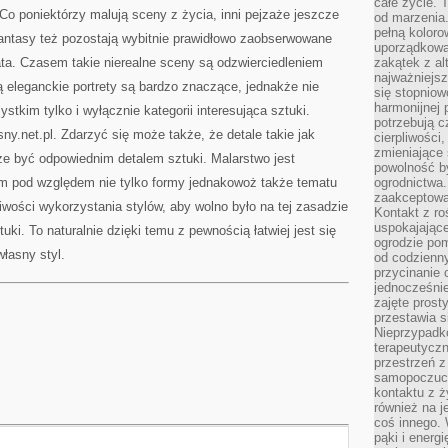
całe życie. 
Co poniektórzy malują sceny z życia, inni pejzaże jeszcze
od marzenia.
pełną koloro
y fantasy też pozostają wybitnie prawidłowo zaobserwowane
uporządkowa
ata. Czasem takie nierealne sceny są odzwierciedleniem
zakątek z alt
najważniejsz
ią eleganckie portrety są bardzo znaczące, jednakże nie
się stopniow
harmonijnej 
tkim tylko i wyłącznie kategorii interesująca sztuki.
potrzebują c
ny.net.pl. Zdarzyć się może także, że detale takie jak
cierpliwości
zmieniające 
że być odpowiednim detalem sztuki. Malarstwo jest
powolność b
m pod względem nie tylko formy jednakowoż także tematu
ogrodnictwa.
zaakceptowan
iwości wykorzystania stylów, aby wolno było na tej zasadzie
Kontakt z ro
uspokajając
uki. To naturalnie dzięki temu z pewnością łatwiej jest się
ogrodzie pom
łasny styl.
od codzienn
przycinanie 
jednocześni
zajęte prost
przestawia s
Nieprzypadk
terapeutyczn
przestrzeń 
samopoczucie
kontaktu z ż
również na j
coś innego.
pąki i energ