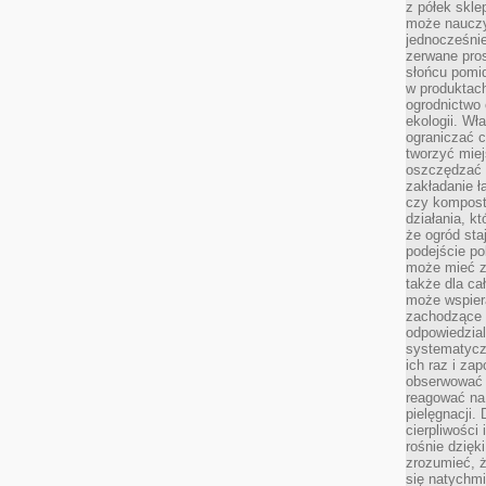
z półek skle
może nauczy
jednocześnie
zerwane pros
słońcu pomi
w produkta
ogrodnictwo 
ekologii. Wł
ograniczać c
tworzyć miej
oszczędzać 
zakładanie ł
czy kompost
działania, kt
że ogród sta
podejście po
może mieć zn
także dla ca
może wspiera
zachodzące 
odpowiedzia
systematyczn
ich raz i za
obserwować 
reagować na 
pielęgnacji.
cierpliwości 
rośnie dzięk
zrozumieć, ż
się natychmi