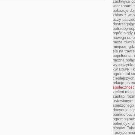
zachwyca obf
wieczorami 
pokazuje dojr
zbiory z wa
uczy patrzeć
dostrzegając
potrzebę odp
ogród nigdy 
nowego do o
może równie
miejsce, gdz
się na trawie
popołudnia. 
można połąc
wypoczynku, 
kwiatowej i 
ogród stał 
cieplejszych
relacje prze
społecznośc
zieleni mają
zastąpi roz
ustawionym 
spędzonego n
decyduje si
pomidorów, z
ogromną sat
pełen cykl w
plonów. Taka
i przypomina