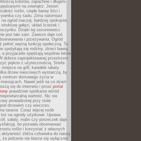
itością kolorów, zapachów i długimi
spędzanymi na zewnątrz. Jesień
załość roślin, ciepłe barwy liści i
rzywnika czy sadu. Zima natomiast
 na ogród inaczej, bardziej spokojnie,
 strukturę gałęzi, układ ścieżek i
oczynku. Dzięki tej sezonowości
nie jest taki sam. Zawsze daje coś
bserwowania i przeżywania. Ogród
ż pełnić ważną funkcję społeczną. To
ie spotykają się rodziny, dzieci bawią
, a przyjaciele spędzają wspólnie letnie
W dobrze zaprojektowanej przestrzeni
zyć piękno z użytecznością. Strefa
miejsce na grill, kawałek rabaty
kilka drzew owocowych wystarczą, by
się centrum domowego życia w
 miesiącach. Nawet jeśli na co dzień
noszą się do internetu i przez
portal
iowy
prawdziwe spotkania wśród
 niepowtarzalną wartość. Nic nie
mowy prowadzonej przy stole
pod drzewem czy wieczoru
a tarasie. Coraz więcej osób
ę też na ogrody użytkowe. Uprawa
iół, sałaty, malin czy porzeczek daje
ysfakcję, bo pozwala obserwować
zrostu roślin i korzystać z własnych
 aktywność zbliża człowieka do natury
, że jedzenie nie bierze się wyłącznie