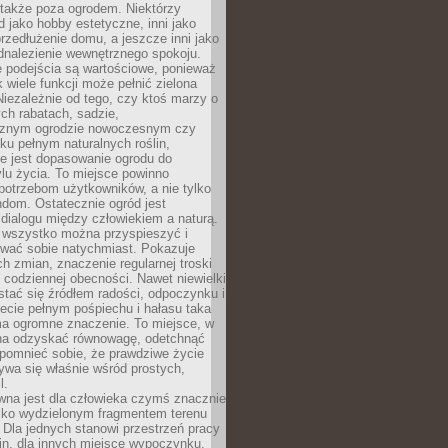
 także poza ogrodem. Niektórzy
ód jako hobby estetyczne, inni jako
rzedłużenie domu, a jeszcze inni jako
dnalezienie wewnętrznego spokoju.
e podejścia są wartościowe, ponieważ
k wiele funkcji może pełnić zielona
Niezależnie od tego, czy ktoś marzy o
ch rabatach, sadzie,
cznym ogrodzie nowoczesnym czy
ku pełnym naturalnych roślin,
e jest dopasowanie ogrodu do
lu życia. To miejsce powinno
potrzebom użytkowników, a nie tylko
dom. Ostatecznie ogród jest
 dialogu między człowiekiem a naturą.
e wszystko można przyspieszyć i
wać sobie natychmiast. Pokazuje
h zmian, znaczenie regularnej troski
 codziennej obecności. Nawet niewielki
tać się źródłem radości, odpoczynku i
ecie pełnym pośpiechu i hałasu taka
ma ogromne znaczenie. To miejsce, w
a odzyskać równowagę, odetchnąć
zypomnieć sobie, że prawdziwe życie
ywa się właśnie wśród prostych,
l.
wna jest dla człowieka czymś znacznie
ylko wydzielonym fragmentem terenu
Dla jednych stanowi przestrzeń pracy
lin, dla innych miejsce wypoczynku,