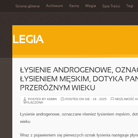
Archiwum
Karny
Magia
Tagi
Strona główna
Spis Treści
LEGIA
ŁYSIENIE ANDROGENOWE, OZNA
ŁYSIENIEM MĘSKIM, DOTYKA P
PRZERÓŻNYM WIEKU
POSTED BY ADMIN
POSTED ON SIE - 18 - 2025
MOŻLIWOŚĆ 
WYŁĄCZONA
Łysienie androgenowe, oznaczane również łysieniem męskim, do
wieku
Wraz z pojawieniem się pierwszych oznak łysienia następuje płyn