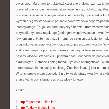
owłosienia. Ma prawo to traktować całej skóry głowy czy też tylko
przykład okolicy ciemieniowej, skroniowej lub też potylicznej. Po
w stanie przebiegać z innym natężeniem oraz być przewlekłe lub 
wyróżnia się występowanie po sobie okresów powolnego wypadani
intensywnego. To, jakich partii dotyczyć będzie utrata włosów za
przypadku łysienia męskiego (androgenowego) wypadanie włosó
równomiernie. Natomiast jeżeli mamy do czynienia z łysieniem p
o ogniskowej utracie włosów – przetestuj przeszczep włosów. W 
androgenowego na początku w większości wypadków można odnoto
nasady włosów. Wspólnie z upływem czasu dochodzi do pogłębian
skroniowych. Pomoże zabieg rodzaju łysienie androgenowe. W dr
skonstruowania się łysiny czołowej. Zupełnie inaczej jest natomia
W tej chorobie może dochodzić nie tylko do utraty włosów na sk
stanie też włosy z brwi, rzęs oraz włosy łonowe.
źródło:
———————————
1.
http://systeme-stellen.info
2.
http://szkoly-brukseli.info