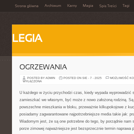
Archiwum
Karny
Magia
Tagi
Strona główna
Spis Treści
LEGIA
OGRZEWANIA
POSTED BY ADMIN
POSTED ON SIE - 7 - 2025
MOŻLIWOŚĆ K
WYŁĄCZONA
U każdego w życiu przychodzi czas, kiedy wypada wyprowadzić s
zamieszkać we własnym, być może z nowo założoną rodziną. Są t
powszechne mieszkania w bloku, przeważnie kilkupokojowe z kuch
posiadamy zagwarantowane najpotrzebniejsze media takie jak: prą
Wiadomym jest, że są one potrzebne do tego, by porządnie nam s
porze zimowej najważniejsze jest bezsprzecznie termin naprawa