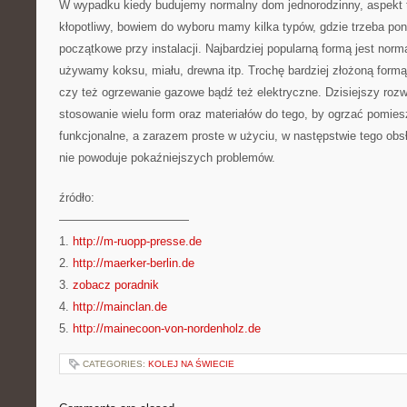
W wypadku kiedy budujemy normalny dom jednorodzinny, aspekt 
kłopotliwy, bowiem do wyboru mamy kilka typów, gdzie trzeba po
początkowe przy instalacji. Najbardziej popularną formą jest nor
używamy koksu, miału, drewna itp. Trochę bardziej złożoną formą
czy też ogrzewanie gazowe bądź też elektryczne. Dzisiejszy rozw
stosowanie wielu form oraz materiałów do tego, by ogrzać pomies
funkcjonalne, a zarazem proste w użyciu, w następstwie tego ob
nie powoduje pokaźniejszych problemów.
źródło:
———————————
1.
http://m-ruopp-presse.de
2.
http://maerker-berlin.de
3.
zobacz poradnik
4.
http://mainclan.de
5.
http://mainecoon-von-nordenholz.de
CATEGORIES:
KOLEJ NA ŚWIECIE