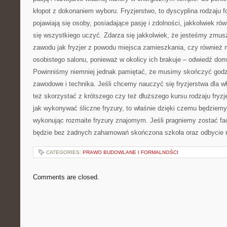
kłopot z dokonaniem wyboru. Fryzjerstwo, to dyscyplina rodzaju fo
pojawiają się osoby, posiadające pasję i zdolności, jakkolwiek ró
się wszystkiego uczyć. Zdarza się jakkolwiek, że jesteśmy zmus
zawodu jak fryzjer z powodu miejsca zamieszkania, czy również 
osobistego salonu, ponieważ w okolicy ich brakuje – odwiedź dome
Powinniśmy niemniej jednak pamiętać, że musimy skończyć godz
zawodowe i technika. Jeśli chcemy nauczyć się fryzjerstwa dla 
też skorzystać z krótszego czy też dłuższego kursu rodzaju fryz
jak wykonywać śliczne fryzury, to właśnie dzięki czemu będziemy
wykonując rozmaite fryzury znajomym. Jeśli pragniemy zostać fa
będzie bez żadnych zahamowań skończona szkoła oraz odbycie r
CATEGORIES:
PRAWO BUDOWLANE I FORMALNOŚCI
Comments are closed.