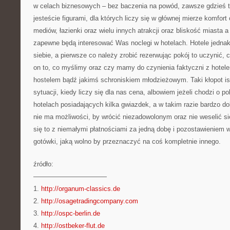
w celach biznesowych – bez baczenia na powód, zawsze gdzieś t
jesteście figurami, dla których liczy się w głównej mierze komfort
mediów, łazienki oraz wielu innych atrakcji oraz bliskość miasta a
zapewne będą interesować Was noclegi w hotelach. Hotele jednak
siebie, a pierwsze co należy zrobić rezerwując pokój to uczynić,
on to, co myślimy oraz czy mamy do czynienia faktyczni z hotele
hostelem bądź jakimś schroniskiem młodzieżowym. Taki kłopot istn
sytuacji, kiedy liczy się dla nas cena, albowiem jeżeli chodzi o 
hotelach posiadających kilka gwiazdek, a w takim razie bardzo do
nie ma możliwości, by wrócić niezadowolonym oraz nie weselić się
się to z niemałymi płatnościami za jedną dobę i pozostawieniem w
gotówki, jaką wolno by przeznaczyć na coś kompletnie innego.
źródło:
———————————
1.
http://organum-classics.de
2.
http://osagetradingcompany.com
3.
http://ospc-berlin.de
4.
http://ostbeker-flut.de