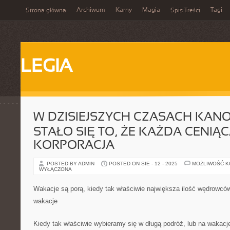
Archiwum
Karny
Magia
Tagi
Strona główna
Spis Treści
LEGIA
W DZISIEJSZYCH CZASACH KAN
STAŁO SIĘ TO, ŻE KAŻDA CENIĄC
KORPORACJA
POSTED BY ADMIN
POSTED ON SIE - 12 - 2025
MOŻLIWOŚĆ 
WYŁĄCZONA
Wakacje są porą, kiedy tak właściwie największa ilość wędrowcó
wakacje
Kiedy tak właściwie wybieramy się w długą podróż, lub na wakacj