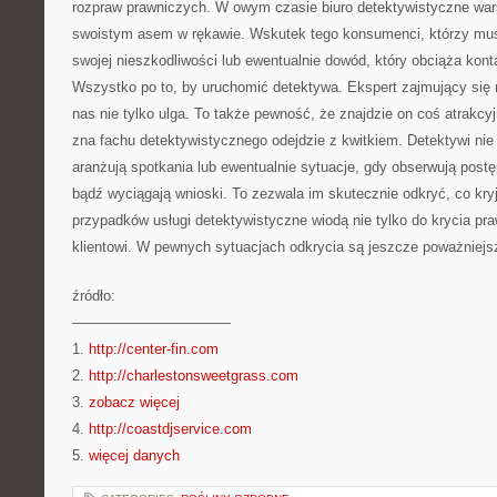
rozpraw prawniczych. W owym czasie biuro detektywistyczne wa
swoistym asem w rękawie. Wskutek tego konsumenci, którzy mu
swojej nieszkodliwości lub ewentualnie dowód, który obciąża kont
Wszystko po to, by uruchomić detektywa. Ekspert zajmujący się 
nas nie tylko ulga. To także pewność, że znajdzie on coś atrakcyjn
zna fachu detektywistycznego odejdzie z kwitkiem. Detektywi nie
aranżują spotkania lub ewentualnie sytuacje, gdy obserwują post
bądź wyciągają wnioski. To zezwala im skutecznie odkryć, co kry
przypadków usługi detektywistyczne wiodą nie tylko do krycia pra
klientowi. W pewnych sytuacjach odkrycia są jeszcze poważniejs
źródło:
———————————
1.
http://center-fin.com
2.
http://charlestonsweetgrass.com
3.
zobacz więcej
4.
http://coastdjservice.com
5.
więcej danych