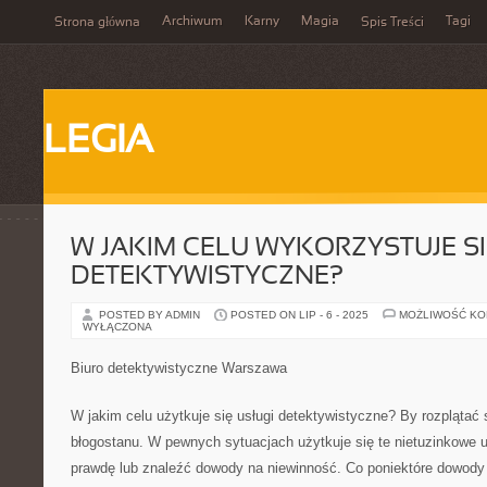
Archiwum
Karny
Magia
Tagi
Strona główna
Spis Treści
LEGIA
W JAKIM CELU WYKORZYSTUJE SI
DETEKTYWISTYCZNE?
POSTED BY ADMIN
POSTED ON LIP - 6 - 2025
MOŻLIWOŚĆ K
WYŁĄCZONA
Biuro detektywistyczne Warszawa
W jakim celu użytkuje się usługi detektywistyczne? By rozplątać 
błogostanu. W pewnych sytuacjach użytkuje się te nietuzinkowe u
prawdę lub znaleźć dowody na niewinność. Co poniektóre dowod