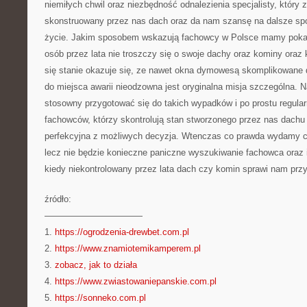
niemiłych chwil oraz niezbędność odnalezienia specjalisty, który 
skonstruowany przez nas dach oraz da nam szansę na dalsze sp
życie. Jakim sposobem wskazują fachowcy w Polsce mamy pokaź
osób przez lata nie troszczy się o swoje dachy oraz kominy oraz 
się stanie okazuje się, ze nawet okna dymowesą skomplikowane d
do miejsca awarii nieodzowna jest oryginalna misja szczególna.
stosowny przygotować się do takich wypadków i po prostu regula
fachowców, którzy skontrolują stan stworzonego przez nas dachu 
perfekcyjna z możliwych decyzja. Wtenczas co prawda wydamy co
lecz nie będzie konieczne paniczne wyszukiwanie fachowca oraz i
kiedy niekontrolowany przez lata dach czy komin sprawi nam prz
źródło:
———————————
1.
https://ogrodzenia-drewbet.com.pl
2.
https://www.znamiotemikamperem.pl
3.
zobacz, jak to działa
4.
https://www.zwiastowaniepanskie.com.pl
5.
https://sonneko.com.pl