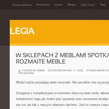
Archiwum
Karny
Magia
Tagi
Strona główna
Spis Treści
LEGIA
W SKLEPACH Z MEBLAMI SPOT
ROZMAITE MEBLE
POSTED BY ADMIN
POSTED ON PAŹ - 5 - 2025
MOŻLIWOŚĆ K
WYŁĄCZONA
Młodzi ludzie posiadają wiele rozrywek. Nie wszelkie one są prz
Zmagania z komplikacjami w kominem dotyczą wielu osób, albow
świadomość tego jak trudno jest sprawnie oraz sensownie działać 
się coś nie tak z naszym własnym dachem. Jest to zawsze znacz