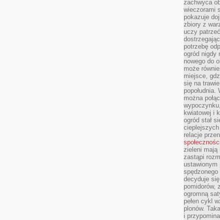
zachwyca obf
wieczorami 
pokazuje dojr
zbiory z wa
uczy patrzeć
dostrzegając
potrzebę odp
ogród nigdy 
nowego do o
może równie
miejsce, gdz
się na trawie
popołudnia. 
można połąc
wypoczynku, 
kwiatowej i 
ogród stał 
cieplejszych
relacje prze
społecznośc
zieleni mają
zastąpi roz
ustawionym 
spędzonego n
decyduje si
pomidorów, z
ogromną sat
pełen cykl w
plonów. Taka
i przypomina