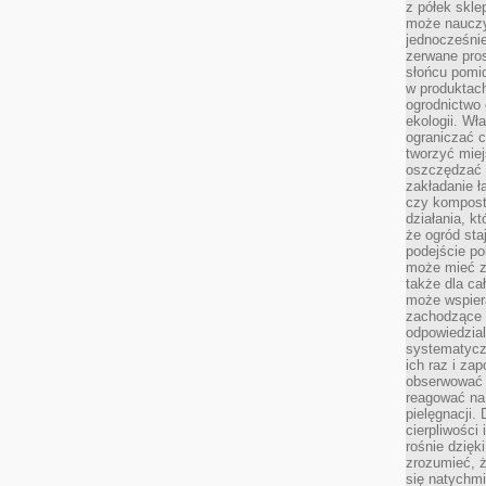
z półek skle
może nauczy
jednocześnie
zerwane pros
słońcu pomi
w produkta
ogrodnictwo 
ekologii. Wł
ograniczać c
tworzyć miej
oszczędzać 
zakładanie ł
czy kompost
działania, kt
że ogród sta
podejście po
może mieć zn
także dla ca
może wspiera
zachodzące 
odpowiedzia
systematyczn
ich raz i za
obserwować 
reagować na 
pielęgnacji.
cierpliwości 
rośnie dzięk
zrozumieć, ż
się natychmi