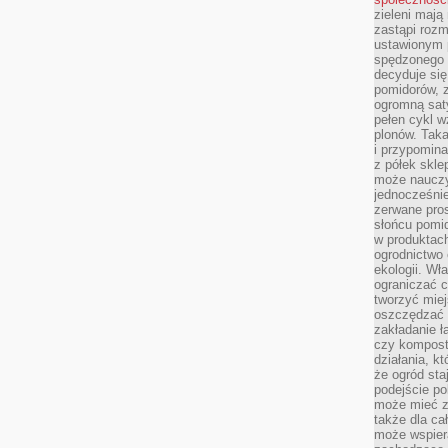
zieleni mają
zastąpi roz
ustawionym 
spędzonego n
decyduje si
pomidorów, z
ogromną sat
pełen cykl w
plonów. Taka
i przypomina
z półek skle
może nauczy
jednocześnie
zerwane pros
słońcu pomi
w produkta
ogrodnictwo 
ekologii. Wł
ograniczać c
tworzyć miej
oszczędzać 
zakładanie ł
czy kompost
działania, kt
że ogród sta
podejście po
może mieć zn
także dla ca
może wspiera