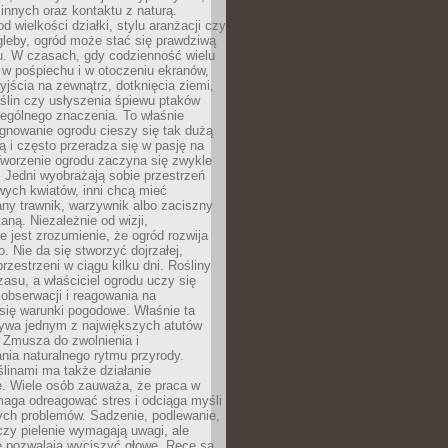
innych oraz kontaktu z naturą.
d wielkości działki, stylu aranżacji czy
gleby, ogród może stać się prawdziwą
u. W czasach, gdy codzienność wielu
w pośpiechu i w otoczeniu ekranów,
jścia na zewnątrz, dotknięcia ziemi,
oślin czy usłyszenia śpiewu ptaków
ególnego znaczenia. To właśnie
ęgnowanie ogrodu cieszy się tak dużą
ą i często przeradza się w pasję na
Tworzenie ogrodu zaczyna się zwykle
 Jedni wyobrażają sobie przestrzeń
wych kwiatów, inni chcą mieć
ny trawnik, warzywnik albo zaciszny
aną. Niezależnie od wizji,
e jest zrozumienie, że ogród rozwija
o. Nie da się stworzyć dojrzałej,
przestrzeni w ciągu kilku dni. Rośliny
zasu, a właściciel ogrodu uczy się
, obserwacji i reagowania na
się warunki pogodowe. Właśnie ta
ywa jednym z największych atutów
 Zmusza do zwolnienia i
ia naturalnego rytmu przyrody.
ślinami ma także działanie
e. Wiele osób zauważa, że praca w
aga odreagować stres i odciąga myśli
ych problemów. Sadzenie, podlewanie,
czy pielenie wymagają uwagi, ale
e pozwalają wyciszyć głowę. Ręce są