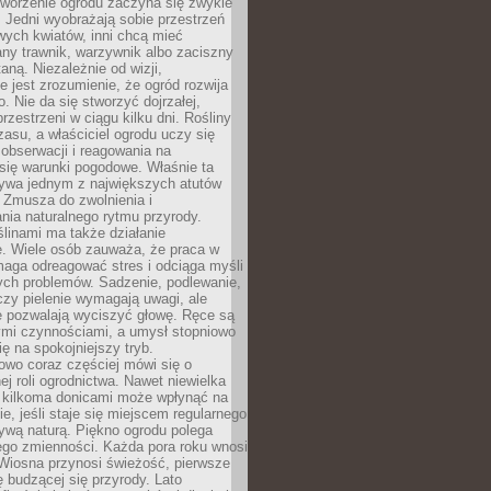
Tworzenie ogrodu zaczyna się zwykle
 Jedni wyobrażają sobie przestrzeń
wych kwiatów, inni chcą mieć
ny trawnik, warzywnik albo zaciszny
aną. Niezależnie od wizji,
e jest zrozumienie, że ogród rozwija
o. Nie da się stworzyć dojrzałej,
przestrzeni w ciągu kilku dni. Rośliny
zasu, a właściciel ogrodu uczy się
, obserwacji i reagowania na
się warunki pogodowe. Właśnie ta
ywa jednym z największych atutów
 Zmusza do zwolnienia i
ia naturalnego rytmu przyrody.
ślinami ma także działanie
e. Wiele osób zauważa, że praca w
aga odreagować stres i odciąga myśli
ych problemów. Sadzenie, podlewanie,
czy pielenie wymagają uwagi, ale
e pozwalają wyciszyć głowę. Ręce są
ymi czynnościami, a umysł stopniowo
ię na spokojniejszy tryb.
owo coraz częściej mówi się o
ej roli ogrodnictwa. Nawet niewielka
z kilkoma donicami może wpłynąć na
, jeśli staje się miejscem regularnego
ywą naturą. Piękno ogrodu polega
ego zmienności. Każda pora roku wnosi
 Wiosna przynosi świeżość, pierwsze
ię budzącej się przyrody. Lato