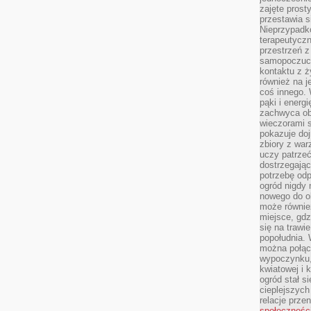
zajęte prost
przestawia s
Nieprzypadk
terapeutyczn
przestrzeń 
samopoczucie
kontaktu z ż
również na j
coś innego.
pąki i energ
zachwyca obf
wieczorami 
pokazuje dojr
zbiory z wa
uczy patrzeć
dostrzegając
potrzebę odp
ogród nigdy 
nowego do o
może równie
miejsce, gdz
się na trawie
popołudnia. 
można połąc
wypoczynku, 
kwiatowej i 
ogród stał 
cieplejszych
relacje prze
społecznośc