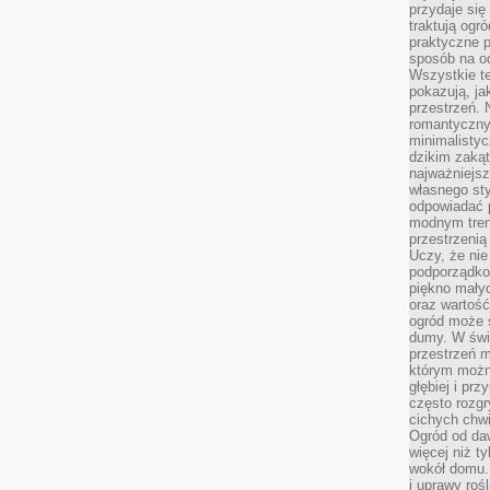
przydaje się
traktują ogr
praktyczne p
sposób na o
Wszystkie t
pokazują, ja
przestrzeń. 
romantyczny
minimalisty
dzikim zakąt
najważniejsz
własnego sty
odpowiadać 
modnym tren
przestrzenią
Uczy, że ni
podporządko
piękno małyc
oraz wartość
ogród może s
dumy. W świ
przestrzeń 
którym możn
głębiej i pr
często rozgr
cichych chwi
Ogród od da
więcej niż t
wokół domu. 
i uprawy roś