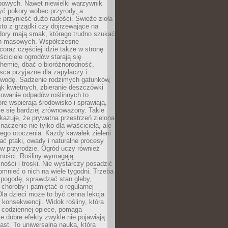
powych. Nawet niewielki warzywnik
ć pokory wobec przyrody, a
 przynieść dużo radości. Świeże zioła
to z grządki czy dojrzewające na
dory mają smak, którego trudno szukać
ch masowych. Współczesne
coraz częściej idzie także w stronę
aściciele ogrodów starają się
hemię, dbać o bioróżnorodność,
sca przyjazne dla zapylaczy i
wodę. Sadzenie rodzimych gatunków,
ąk kwietnych, zbieranie deszczówki
owanie odpadów roślinnych to
óre wspierają środowisko i sprawiają,
je się bardziej zrównoważony. Takie
kazuje, że prywatna przestrzeń zielona
aczenie nie tylko dla właściciela, ale
łego otoczenia. Każdy kawałek zieleni
ć ptaki, owady i naturalne procesy
w przyrodzie. Ogród uczy również
lności. Rośliny wymagają
ości i troski. Nie wystarczy posadzić
pomnieć o nich na wiele tygodni. Trzeba
pogodę, sprawdzać stan gleby,
choroby i pamiętać o regularnej
 Dla dzieci może to być cenna lekcja
i konsekwencji. Widok rośliny, która
i codziennej opiece, pomaga
e dobre efekty zwykle nie pojawiają
ast. To uniwersalna nauka, która