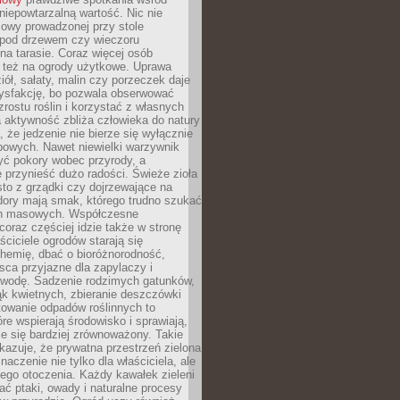
 niepowtarzalną wartość. Nic nie
mowy prowadzonej przy stole
pod drzewem czy wieczoru
a tarasie. Coraz więcej osób
ę też na ogrody użytkowe. Uprawa
iół, sałaty, malin czy porzeczek daje
ysfakcję, bo pozwala obserwować
zrostu roślin i korzystać z własnych
 aktywność zbliża człowieka do natury
, że jedzenie nie bierze się wyłącznie
powych. Nawet niewielki warzywnik
ć pokory wobec przyrody, a
 przynieść dużo radości. Świeże zioła
to z grządki czy dojrzewające na
dory mają smak, którego trudno szukać
ch masowych. Współczesne
coraz częściej idzie także w stronę
aściciele ogrodów starają się
hemię, dbać o bioróżnorodność,
sca przyjazne dla zapylaczy i
wodę. Sadzenie rodzimych gatunków,
ąk kwietnych, zbieranie deszczówki
owanie odpadów roślinnych to
óre wspierają środowisko i sprawiają,
je się bardziej zrównoważony. Takie
kazuje, że prywatna przestrzeń zielona
aczenie nie tylko dla właściciela, ale
łego otoczenia. Każdy kawałek zieleni
ć ptaki, owady i naturalne procesy