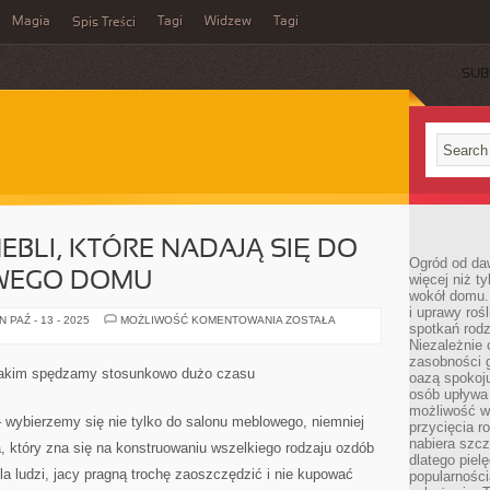
Magia
Tagi
Widzew
Tagi
Spis Treści
SUB
BLI, KTÓRE NADAJĄ SIĘ DO
Ogród od da
WEGO DOMU
więcej niż t
wokół domu. 
i uprawy roś
WYSZUKUJEMY
 PAŹ - 13 - 2025
MOŻLIWOŚĆ KOMENTOWANIA
ZOSTAŁA
spotkań rodz
MEBLI,
KTÓRE
Niezależnie o
NADAJĄ
zasobności 
SIĘ
jakim spędzamy stosunkowo dużo czasu
oazą spokoj
DO
WNĘTRZA
osób upływa 
SUROWEGO
możliwość wy
DOMU
 wybierzemy się nie tylko do salonu meblowego, niemniej
przycięcia r
nabiera szcz
a, który zna się na konstruowaniu wszelkiego rodzaju ozdób
dlatego piel
 ludzi, jacy pragną trochę zaoszczędzić i nie kupować
popularności