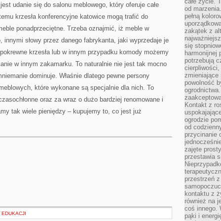
całe życie. 
jest udanie się do salonu meblowego, który oferuje całe
od marzenia.
pełną koloro
 temu krzesła konferencyjne katowice mogą trafić do
uporządkowa
eble ponadprzeciętne. Trzeba oznajmić, iż meble w
zakątek z alt
najważniejsz
innymi słowy przez danego fabrykanta, jaki wyprzedaje je
się stopniow
iż pokrewne krzesła lub w innym przypadku komody możemy
harmonijnej 
potrzebują c
nie w innym zakamarku. To naturalnie nie jest tak mocno
cierpliwości
zmieniające 
mniemanie dominuje. Właśnie dlatego pewne persony
powolność b
 meblowych, które wykonane są specjalnie dla nich. To
ogrodnictwa.
zaakceptowan
zasochłonne oraz za wraz o dużo bardziej renomowane i
Kontakt z ro
amy tak wiele pieniędzy – kupujemy to, co jest już
uspokajając
ogrodzie pom
od codzienn
przycinanie 
jednocześni
zajęte prost
przestawia s
Nieprzypadk
terapeutyczn
przestrzeń 
samopoczucie
kontaktu z ż
również na j
coś innego.
W EDUKACJI
pąki i energ