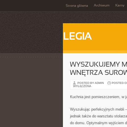
Archiwum
Karny
Strona główna
LEGIA
WYSZUKUJEMY ME
WNĘTRZA SURO
POSTED BY ADMIN
POSTED ON
WYŁĄCZONA
Kuchnia jest pomieszczeniem, w 
Wyszukując perfekcyjnych mebli –
jednak także do warsztatu stolarz
do domu. Optymalnym wyjściem dla