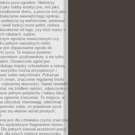
 także poza ogrodem. Niektórzy
ód jako hobby estetyczne, inni jako
rzedłużenie domu, a jeszcze inni jako
dnalezienie wewnętrznego spokoju.
e podejścia są wartościowe, ponieważ
k wiele funkcji może pełnić zielona
Niezależnie od tego, czy ktoś marzy o
ch rabatach, sadzie,
cznym ogrodzie nowoczesnym czy
ku pełnym naturalnych roślin,
e jest dopasowanie ogrodu do
lu życia. To miejsce powinno
potrzebom użytkowników, a nie tylko
dom. Ostatecznie ogród jest
 dialogu między człowiekiem a naturą.
e wszystko można przyspieszyć i
wać sobie natychmiast. Pokazuje
h zmian, znaczenie regularnej troski
 codziennej obecności. Nawet niewielki
tać się źródłem radości, odpoczynku i
ecie pełnym pośpiechu i hałasu taka
ma ogromne znaczenie. To miejsce, w
a odzyskać równowagę, odetchnąć
zypomnieć sobie, że prawdziwe życie
ywa się właśnie wśród prostych,
l.
wna jest dla człowieka czymś znacznie
ylko wydzielonym fragmentem terenu
Dla jednych stanowi przestrzeń pracy
lin, dla innych miejsce wypoczynku,