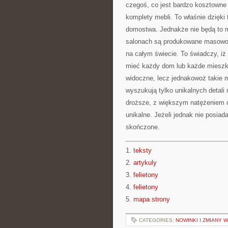
czegoś, co jest bardzo kosztowne 
komplety mebli. To właśnie dzięki
domostwa. Jednakże nie będą to m
salonach są produkowane masowo, 
na całym świecie. To świadczy, 
mieć każdy dom lub każde mieszka
widoczne, lecz jednakowoż takie 
wyszukują tylko unikalnych detali
droższe, z większym natężeniem c
unikalne. Jeżeli jednak nie posiad
skończone.
1.
teksty
2.
artykuly
3.
felietony
4.
felietony
5.
mapa strony
CATEGORIES:
NOWINKI I ZMIANY 