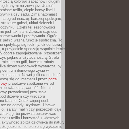
itością kolorów, zapachów i długimi
spędzanymi na zewnątrz. Jesień
załość roślin, ciepłe barwy liści i
rzywnika czy sadu. Zima natomiast
 na ogród inaczej, bardziej spokojnie,
 strukturę gałęzi, układ ścieżek i
oczynku. Dzięki tej sezonowości
nie jest taki sam. Zawsze daje coś
bserwowania i przeżywania. Ogród
ż pełnić ważną funkcję społeczną. To
ie spotykają się rodziny, dzieci bawią
, a przyjaciele spędzają wspólnie letnie
W dobrze zaprojektowanej przestrzeni
zyć piękno z użytecznością. Strefa
miejsce na grill, kawałek rabaty
kilka drzew owocowych wystarczą, by
się centrum domowego życia w
 miesiącach. Nawet jeśli na co dzień
noszą się do internetu i przez
portal
iowy
prawdziwe spotkania wśród
 niepowtarzalną wartość. Nic nie
mowy prowadzonej przy stole
pod drzewem czy wieczoru
a tarasie. Coraz więcej osób
ę też na ogrody użytkowe. Uprawa
iół, sałaty, malin czy porzeczek daje
ysfakcję, bo pozwala obserwować
zrostu roślin i korzystać z własnych
 aktywność zbliża człowieka do natury
, że jedzenie nie bierze się wyłącznie