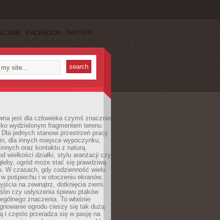
SCRIBE
FACEBOOK
TWITTER
wna jest dla człowieka czymś znacznie
ylko wydzielonym fragmentem terenu
Dla jednych stanowi przestrzeń pracy
lin, dla innych miejsce wypoczynku,
innych oraz kontaktu z naturą.
d wielkości działki, stylu aranżacji czy
gleby, ogród może stać się prawdziwą
u. W czasach, gdy codzienność wielu
w pośpiechu i w otoczeniu ekranów,
jścia na zewnątrz, dotknięcia ziemi,
oślin czy usłyszenia śpiewu ptaków
ególnego znaczenia. To właśnie
ęgnowanie ogrodu cieszy się tak dużą
ą i często przeradza się w pasję na