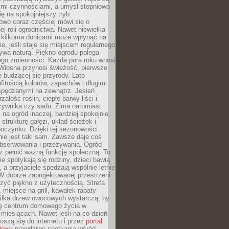
ymi czynnościami, a umysł stopniowo
ię na spokojniejszy tryb.
owo coraz częściej mówi się o
ej roli ogrodnictwa. Nawet niewielka
z kilkoma donicami może wpłynąć na
, jeśli staje się miejscem regularnego
ywą naturą. Piękno ogrodu polega
ego zmienności. Każda pora roku wnosi
 Wiosna przynosi świeżość, pierwsze
ię budzącej się przyrody. Lato
itością kolorów, zapachów i długimi
spędzanymi na zewnątrz. Jesień
załość roślin, ciepłe barwy liści i
rzywnika czy sadu. Zima natomiast
 na ogród inaczej, bardziej spokojnie,
 strukturę gałęzi, układ ścieżek i
oczynku. Dzięki tej sezonowości
nie jest taki sam. Zawsze daje coś
bserwowania i przeżywania. Ogród
ż pełnić ważną funkcję społeczną. To
ie spotykają się rodziny, dzieci bawią
, a przyjaciele spędzają wspólnie letnie
W dobrze zaprojektowanej przestrzeni
zyć piękno z użytecznością. Strefa
miejsce na grill, kawałek rabaty
kilka drzew owocowych wystarczą, by
się centrum domowego życia w
 miesiącach. Nawet jeśli na co dzień
noszą się do internetu i przez
portal
iowy
prawdziwe spotkania wśród