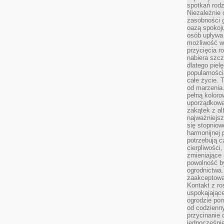
spotkań rodz
Niezależnie o
zasobności 
oazą spokoj
osób upływa 
możliwość wy
przycięcia r
nabiera szcz
dlatego piel
popularności
całe życie. 
od marzenia.
pełną koloro
uporządkowa
zakątek z alt
najważniejsz
się stopniow
harmonijnej 
potrzebują c
cierpliwości
zmieniające 
powolność b
ogrodnictwa.
zaakceptowan
Kontakt z ro
uspokajając
ogrodzie pom
od codzienn
przycinanie 
jednocześni