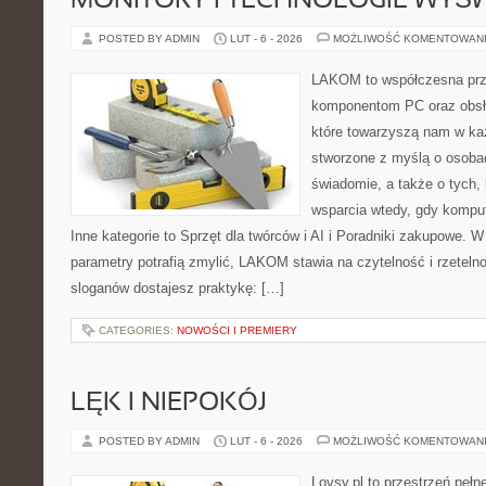
MONITORY I TECHNOLOGIE WYŚ
POSTED BY ADMIN
LUT - 6 - 2026
MOŻLIWOŚĆ KOMENTOWAN
LAKOM to współczesna prz
komponentom PC oraz obsłu
które towarzyszą nam w ka
stworzone z myślą o osobac
świadomie, a także o tych, 
wsparcia wtedy, gdy kompu
Inne kategorie to Sprzęt dla twórców i AI i Poradniki zakupowe. W
parametry potrafią zmylić, LAKOM stawia na czytelność i rzeteln
sloganów dostajesz praktykę: […]
CATEGORIES:
NOWOŚCI I PREMIERY
LĘK I NIEPOKÓJ
POSTED BY ADMIN
LUT - 6 - 2026
MOŻLIWOŚĆ KOMENTOWAN
Lovsy.pl to przestrzeń peł