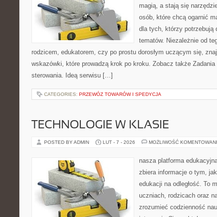
magią, a stają się narzędzi
osób, które chcą ogarnić m
dla tych, którzy potrzebują
tematów. Niezależnie od te
rodzicem, edukatorem, czy po prostu dorosłym uczącym się, zna
wskazówki, które prowadzą krok po kroku. Zobacz także Zadania i
sterowania. Ideą serwisu […]
CATEGORIES:
PRZEWÓZ TOWARÓW I SPEDYCJA
TECHNOLOGIE W KLASIE
POSTED BY ADMIN
LUT - 7 - 2026
MOŻLIWOŚĆ KOMENTOWAN
nasza platforma edukacyjna 
zbiera informacje o tym, ja
edukacji na odległość. To 
uczniach, rodzicach oraz n
zrozumieć codzienność nauki