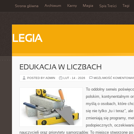
Archiwum
Karny
Magia
Tagi
Strona główna
Spis Treści
LEGIA
EDUKACJA W LICZBACH
POSTED BY ADMIN
LUT - 14 - 2026
MOŻLIWOŚĆ KOMENTOWA
To oddolny serwis poświęco
polskim, kontynentalnym o
myślą o osobach, które chc
się nie tylko „tu i teraz”, a
zmieniają się programy, me
podopiecznych, oczekiwani
nauczycieli oraz priorytety samorządów. To miejsce stworzone po 