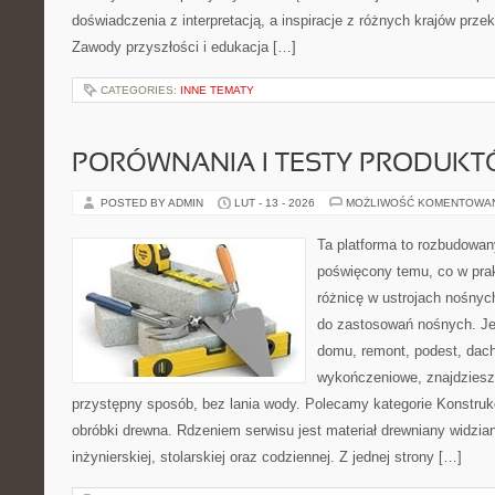
doświadczenia z interpretacją, a inspiracje z różnych krajów prz
Zawody przyszłości i edukacja […]
CATEGORIES:
INNE TEMATY
PORÓWNANIA I TESTY PRODUK
POSTED BY ADMIN
LUT - 13 - 2026
MOŻLIWOŚĆ KOMENTOWA
Ta platforma to rozbudowan
poświęcony temu, co w prak
różnicę w ustrojach nośnyc
do zastosowań nośnych. Jeż
domu, remont, podest, dach
wykończeniowe, znajdziesz
przystępny sposób, bez lania wody. Polecamy kategorie Konstrukc
obróbki drewna. Rdzeniem serwisu jest materiał drewniany widzian
inżynierskiej, stolarskiej oraz codziennej. Z jednej strony […]