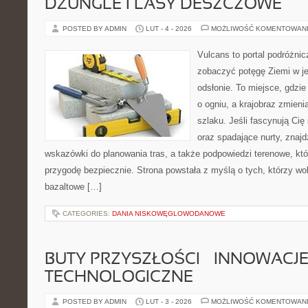
DŻUNGLE I LASY DESZCZOWE
POSTED BY ADMIN
LUT - 4 - 2026
MOŻLIWOŚĆ KOMENTOWAN
Vulcans to portal podróżnic
zobaczyć potęgę Ziemi w jej
odsłonie. To miejsce, gdzie
o ogniu, a krajobraz zmien
szlaku. Jeśli fascynują Cię
oraz spadające nurty, znajd
wskazówki do planowania tras, a także podpowiedzi terenowe, kt
przygodę bezpiecznie. Strona powstała z myślą o tych, którzy wo
bazaltowe […]
CATEGORIES:
DANIA NISKOWĘGLOWODANOWE
BUTY PRZYSZŁOŚCI – INNOWACJ
TECHNOLOGICZNE
POSTED BY ADMIN
LUT - 3 - 2026
MOŻLIWOŚĆ KOMENTOWAN