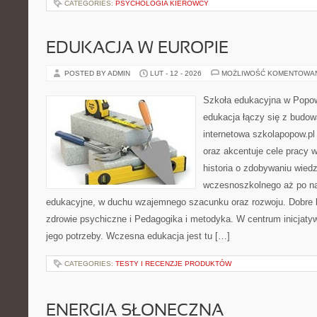
CATEGORIES:
PSYCHOLOGIA KIEROWCY
EDUKACJA W EUROPIE
POSTED BY ADMIN
LUT - 12 - 2026
MOŻLIWOŚĆ KOMENTOWA
Szkoła edukacyjna w Popow
edukacja łączy się z budo
internetowa szkolapopow.pl
oraz akcentuje cele pracy 
historia o zdobywaniu wied
wczesnoszkolnego aż po n
edukacyjne, w duchu wzajemnego szacunku oraz rozwoju. Dobre k
zdrowie psychiczne i Pedagogika i metodyka. W centrum inicjatyw
jego potrzeby. Wczesna edukacja jest tu […]
CATEGORIES:
TESTY I RECENZJE PRODUKTÓW
ENERGIA SŁONECZNA