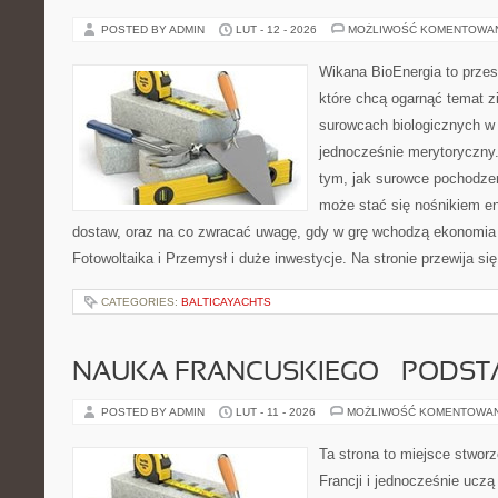
POSTED BY ADMIN
LUT - 12 - 2026
MOŻLIWOŚĆ KOMENTOWA
Wikana BioEnergia to przes
które chcą ogarnąć temat zie
surowcach biologicznych w
jednocześnie merytoryczny.
tym, jak surowce pochodzen
może stać się nośnikiem en
dostaw, oraz na co zwracać uwagę, gdy w grę wchodzą ekonomia 
Fotowoltaika i Przemysł i duże inwestycje. Na stronie przewija s
CATEGORIES:
BALTICAYACHTS
NAUKA FRANCUSKIEGO – PODS
POSTED BY ADMIN
LUT - 11 - 2026
MOŻLIWOŚĆ KOMENTOWA
Ta strona to miejsce stworz
Francji i jednocześnie uczą