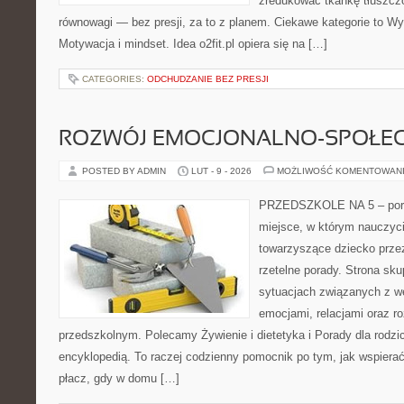
zredukować tkankę tłuszczo
równowagi — bez presji, za to z planem. Ciekawe kategorie to Wyz
Motywacja i mindset. Idea o2fit.pl opiera się na […]
CATEGORIES:
ODCHUDZANIE BEZ PRESJI
ROZWÓJ EMOCJONALNO-SPOŁE
POSTED BY ADMIN
LUT - 9 - 2026
MOŻLIWOŚĆ KOMENTOWAN
PRZEDSZKOLE NA 5 – portal
miejsce, w którym nauczyci
towarzyszące dziecko prze
rzetelne porady. Strona sku
sytuacjach związanych z w
emocjami, relacjami oraz 
przedszkolnym. Polecamy Żywienie i dietetyka i Porady dla rodzic
encyklopedią. To raczej codzienny pomocnik po tym, jak wspierać
płacz, gdy w domu […]