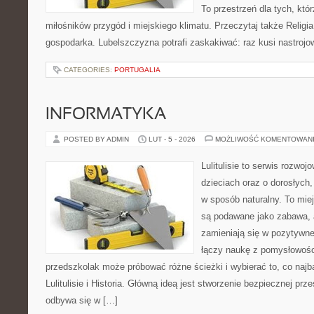
To przestrzeń dla tych, któr
miłośników przygód i miejskiego klimatu. Przeczytaj także Religia 
gospodarka. Lubelszczyzna potrafi zaskakiwać: raz kusi nastroj
CATEGORIES:
PORTUGALIA
INFORMATYKA
POSTED BY ADMIN
LUT - 5 - 2026
MOŻLIWOŚĆ KOMENTOWAN
Lulitulisie to serwis rozwo
dzieciach oraz o dorosłych
w sposób naturalny. To mie
są podawane jako zabawa, 
zamieniają się w pozytywne
łączy naukę z pomysłowośc
przedszkolak może próbować różne ścieżki i wybierać to, co najba
Lulitulisie i Historia. Główną ideą jest stworzenie bezpiecznej prz
odbywa się w […]