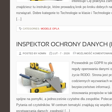
interesuje Cię praktyka zam
znajdziesz tu instrukcje, które prowadzą krok po kroku dobrych
rozwiązań. Dobre kategorie to Technologie w klasie i Technologie w
[…]
CATEGORIES:
MODELE OPLA
INSPEKTOR OCHRONY DANYCH (
POSTED BY ADMIN
LUT - 7 - 2026
MOŻLIWOŚĆ KOMENTOWAN
Przewodnik po GDPR to plat
reguły operowania danymi 
życie RODO. Strona jest p
codziennych wyzwaniach w 
bezpieczeństwo informacji. 
stosowania przepisów w tak
spójne na pomyłki, a jednocześnie czytelne dla zespołów. Poleca
Pytania od czytelników. W centrum tematyki znajdują się współc
przetwarzania danych: zgodność […]