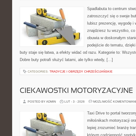
Spadlabuta to centrum stwo
zatroszczyć się o swoje bu
lubisz prezencję, wygodę i
znajdziesz tu wszystko, co
obuwia w doskonałym stan
podejście do tematu, dzięk
buty staje się łatwa, a efekty widać od razu. Kategorie to: Wszyst
Dobre buty potrafi służyć latami, ale tylko wtedy, […]
CATEGORIES:
TRADYCJE I OBRZĘDY CHRZEŚCIJAŃSKIE
CIEKAWOSTKI MOTORYZACYJNE
POSTED BY ADMIN
LUT - 3 - 2026
MOŻLIWOŚĆ KOMENTOWAN
Taxi Drive to portal tworzo
miłośnikach motoryzacji or
lepiej zrozumieć branżę tra
którym codzienność spotyka