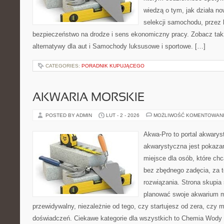
wiedzą o tym, jak działa n
selekcji samochodu, przez 
bezpieczeństwo na drodze i sens ekonomiczny pracy. Zobacz takż
alternatywy dla aut i Samochody luksusowe i sportowe. […]
CATEGORIES:
PORADNIK KUPUJĄCEGO
AKWARIA MORSKIE
POSTED BY ADMIN
LUT - 2 - 2026
MOŻLIWOŚĆ KOMENTOWAN
Akwa-Pro to portal akwarys
akwarystyczna jest pokazan
miejsce dla osób, które ch
bez zbędnego zadęcia, za t
rozwiązania. Strona skupia
planować swoje akwarium 
przewidywalny, niezależnie od tego, czy startujesz od zera, czy 
doświadczeń. Ciekawe kategorie dla wszystkich to Chemia Wody 