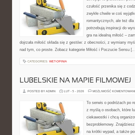
czułość przenika się z codz
zwykłe chwile w coś wyjątk
romantycznych, ale też dla
potrzebują inspiracji do wy
gra na idealną miłość – za
dojrzała miłość składa się z gestów: z obecności, z wymiany myśli
nad tym, co proste. Zobacz kategorie Miłość i Poczucie Sensu [
CATEGORIES:
WET-OPINIA
LUBELSKIE NA MAPIE FILMOWEJ
POSTED BY ADMIN
LUT - 5 - 2026
MOŻLIWOŚĆ KOMENTOWAN
To serwis o podróżach po r
z myślą o osobach, które lu
ciekawostki i chcą organi
bezproblemowy. Znajdziesz t
na krótki wypad, a także p