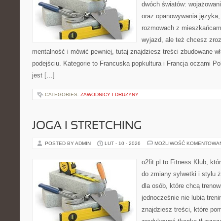
dwóch światów: wojażowani
oraz opanowywania języka,
rozmowach z mieszkańcami.
wyjazd, ale też chcesz zro
mentalność i mówić pewniej, tutaj znajdziesz treści zbudowane 
podejściu. Kategorie to Francuska popkultura i Francja oczami Po
jest […]
CATEGORIES:
ZAWODNICY I DRUŻYNY
JOGA I STRETCHING
POSTED BY ADMIN
LUT - 10 - 2026
MOŻLIWOŚĆ KOMENTOWA
o2fit.pl to Fitness Klub, któ
do zmiany sylwetki i stylu 
dla osób, które chcą trenow
jednocześnie nie lubią treni
znajdziesz treści, które po