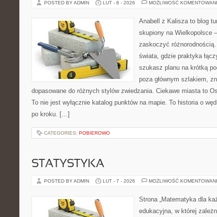
POSTED BY ADMIN
LUT - 8 - 2026
MOŻLIWOŚĆ KOMENTOWAN
Anabell z Kalisza to blog t
skupiony na Wielkopolsce – 
zaskoczyć różnorodnością. 
świata, gdzie praktyka łączy
szukasz planu na krótką po
poza głównym szlakiem, zna
dopasowane do różnych stylów zwiedzania. Ciekawe miasta to Ost
To nie jest wyłącznie katalog punktów na mapie. To historia o w
po kroku. […]
CATEGORIES:
POBIEROWO
STATYSTYKA
POSTED BY ADMIN
LUT - 7 - 2026
MOŻLIWOŚĆ KOMENTOWAN
Strona „Matematyka dla każ
edukacyjna, w której zależn