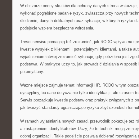
W obszarze oceny skutków dla ochrony danych strona wskazuje, k
wykonać pogłębione badanie ryzyk, zwłaszcza przy nowych tech
śledzenie, danych delikatnych oraz sytuacje, w których ryzyko dl
podejście wspiera bezpieczne wdrożenia.
Treści serwisu pomagają też zrozumieć, jak RODO wpływa na s
kwestie wysyłek z klientami i potencjalnymi klientami, a także au
wyjaśnieniom łatwiej zrozumieć sytuacje, gdy potrzebna jest zgod
podstawa. W praktyce uczy to, jak prowadzić działania w sposób 
przemyślany.
Ważne miejsce zajmuje temat informacji HR. RODO w tym obsza
dyscypliny, bo dane dotyczą nie tylko identyfikacji, ale czasem t
Serwis porządkuje kwestie podstaw oraz praktyk związanych z o
jak tworzyć standardy ograniczające ryzyko zbyt szerokich formul
W ramach wyjaśniania nowych zasad, przewodnik pokazuje też r
a zastąpieniem identyfikatorów. Uczy, że te techniki mogą zmnie
dobrej organizacji. Takie podejście pozwala dobierać rozwiązania 