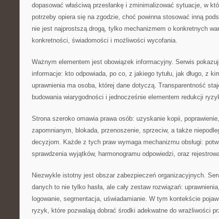
dopasować właściwą przesłankę i zminimalizować sytuacje, w któ
potrzeby opiera się na zgodzie, choć powinna stosować inną pod
nie jest najprostszą drogą, tylko mechanizmem o konkretnych wa
konkretności, świadomości i możliwości wycofania.
Ważnym elementem jest obowiązek informacyjny. Serwis pokazuje
informacje: kto odpowiada, po co, z jakiego tytułu, jak długo, z ki
uprawnienia ma osoba, której dane dotyczą. Transparentność staj
budowania wiarygodności i jednocześnie elementem redukcji ryzy
Strona szeroko omawia prawa osób: uzyskanie kopii, poprawienie
zapomnianym, blokada, przenoszenie, sprzeciw, a także niepod
decyzjom. Każde z tych praw wymaga mechanizmu obsługi: potwi
sprawdzenia wyjątków, harmonogramu odpowiedzi, oraz rejestrowa
Niezwykle istotny jest obszar zabezpieczeń organizacyjnych. Ser
danych to nie tylko hasła, ale cały zestaw rozwiązań: uprawnienia
logowanie, segmentacja, uświadamianie. W tym kontekście pojaw
ryzyk, które pozwalają dobrać środki adekwatne do wrażliwości pr