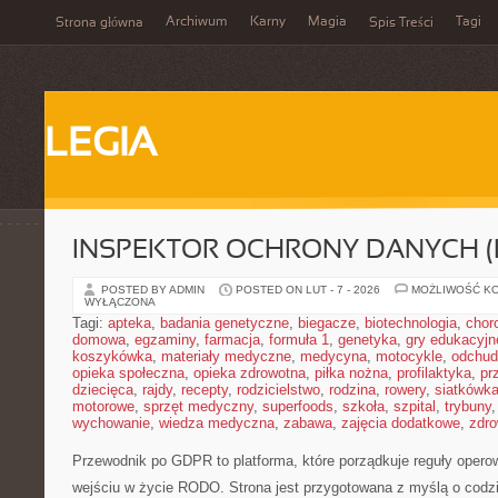
Archiwum
Karny
Magia
Tagi
Strona główna
Spis Treści
LEGIA
INSPEKTOR OCHRONY DANYCH (
POSTED BY ADMIN
POSTED ON LUT - 7 - 2026
MOŻLIWOŚĆ K
WYŁĄCZONA
Tagi:
apteka
,
badania genetyczne
,
biegacze
,
biotechnologia
,
chor
domowa
,
egzaminy
,
farmacja
,
formuła 1
,
genetyka
,
gry edukacyjn
koszykówka
,
materiały medyczne
,
medycyna
,
motocykle
,
odchud
opieka społeczna
,
opieka zdrowotna
,
piłka nożna
,
profilaktyka
,
pr
dziecięca
,
rajdy
,
recepty
,
rodzicielstwo
,
rodzina
,
rowery
,
siatkówk
motorowe
,
sprzęt medyczny
,
superfoods
,
szkoła
,
szpital
,
trybuny
wychowanie
,
wiedza medyczna
,
zabawa
,
zajęcia dodatkowe
,
zdro
Przewodnik po GDPR to platforma, które porządkuje reguły oper
wejściu w życie RODO. Strona jest przygotowana z myślą o cod