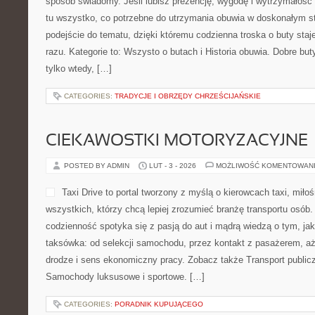
sposób świadomy. Jeśli lubisz prezencję, wygodę i wytrzymałość 
tu wszystko, co potrzebne do utrzymania obuwia w doskonałym s
podejście do tematu, dzięki któremu codzienna troska o buty staje
razu. Kategorie to: Wszysto o butach i Historia obuwia. Dobre buty
tylko wtedy, […]
CATEGORIES:
TRADYCJE I OBRZĘDY CHRZEŚCIJAŃSKIE
CIEKAWOSTKI MOTORYZACYJNE
POSTED BY ADMIN
LUT - 3 - 2026
MOŻLIWOŚĆ KOMENTOWAN
Taxi Drive to portal tworzony z myślą o kierowcach taxi, miło
wszystkich, którzy chcą lepiej zrozumieć branżę transportu osób.
codzienność spotyka się z pasją do aut i mądrą wiedzą o tym, ja
taksówka: od selekcji samochodu, przez kontakt z pasażerem, a
drodze i sens ekonomiczny pracy. Zobacz także Transport publiczn
Samochody luksusowe i sportowe. […]
CATEGORIES:
PORADNIK KUPUJĄCEGO