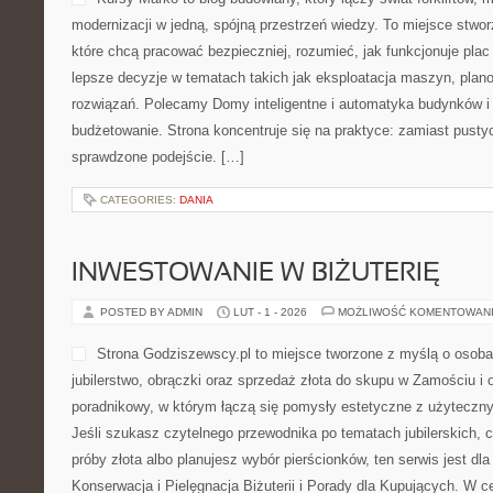
modernizacji w jedną, spójną przestrzeń wiedzy. To miejsce stwo
które chcą pracować bezpieczniej, rozumieć, jak funkcjonuje pla
lepsze decyzje w tematach takich jak eksploatacja maszyn, plan
rozwiązań. Polecamy Domy inteligentne i automatyka budynków i
budżetowanie. Strona koncentruje się na praktyce: zamiast pusty
sprawdzone podejście. […]
CATEGORIES:
DANIA
INWESTOWANIE W BIŻUTERIĘ
POSTED BY ADMIN
LUT - 1 - 2026
MOŻLIWOŚĆ KOMENTOWAN
Strona Godziszewscy.pl to miejsce tworzone z myślą o osobac
jubilerstwo, obrączki oraz sprzedaż złota do skupu w Zamościu i 
poradnikowy, w którym łączą się pomysły estetyczne z użytecz
Jeśli szukasz czytelnego przewodnika po tematach jubilerskich, 
próby złota albo planujesz wybór pierścionków, ten serwis jest dla
Konserwacja i Pielęgnacja Biżuterii i Porady dla Kupujących. W 