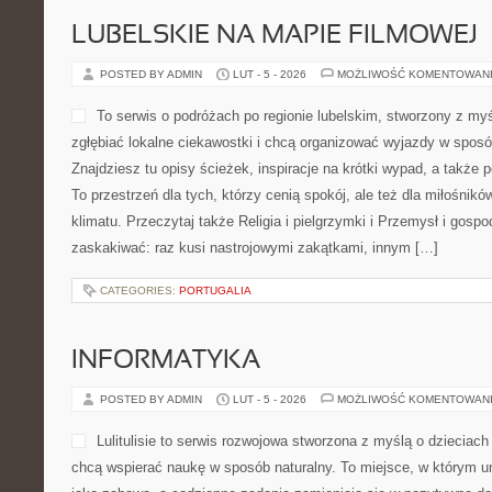
LUBELSKIE NA MAPIE FILMOWEJ
POSTED BY ADMIN
LUT - 5 - 2026
MOŻLIWOŚĆ KOMENTOWAN
To serwis o podróżach po regionie lubelskim, stworzony z myś
zgłębiać lokalne ciekawostki i chcą organizować wyjazdy w spos
Znajdziesz tu opisy ścieżek, inspiracje na krótki wypad, a także
To przestrzeń dla tych, którzy cenią spokój, ale też dla miłośnikó
klimatu. Przeczytaj także Religia i pielgrzymki i Przemysł i gosp
zaskakiwać: raz kusi nastrojowymi zakątkami, innym […]
CATEGORIES:
PORTUGALIA
INFORMATYKA
POSTED BY ADMIN
LUT - 5 - 2026
MOŻLIWOŚĆ KOMENTOWAN
Lulitulisie to serwis rozwojowa stworzona z myślą o dzieciach
chcą wspierać naukę w sposób naturalny. To miejsce, w którym 