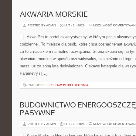
AKWARIA MORSKIE
POSTED BY ADMIN
LUT - 2 - 2026
MOŻLIWOŚĆ KOMENTOWAN
Akwa-Pro to portal akwarystyczny, w którym pasja akwarysty
codziennej. To miejsce dla osób, które chcą poznać temat akwar
za to z naciskiem na realne rozwiązania. Strona skupia się na t
akwarium morskie w sposób przewidywalny, niezależnie od tego, c
masz już za sobą lata doświadczeń. Ciekawe kategorie dla wszys
Parametry i […]
CATEGORIES:
CIEKAWOSTKI I HISTORIA
BUDOWNICTWO ENERGOOSZCZĘ
PASYWNE
POSTED BY ADMIN
LUT - 2 - 2026
MOŻLIWOŚĆ KOMENTOWAN
Kursy Marko to blog budowlany, który łączy świat forkliftów,