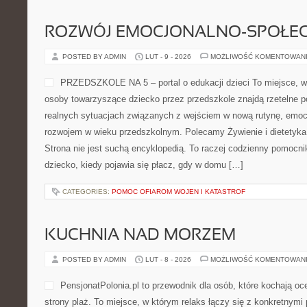
ROZWÓJ EMOCJONALNO-SPOŁE
POSTED BY ADMIN
LUT - 9 - 2026
MOŻLIWOŚĆ KOMENTOWAN
PRZEDSZKOLE NA 5 – portal o edukacji dzieci To miejsce, w
osoby towarzyszące dziecko przez przedszkole znajdą rzetelne po
realnych sytuacjach związanych z wejściem w nową rutynę, emocj
rozwojem w wieku przedszkolnym. Polecamy Żywienie i dietetyka 
Strona nie jest suchą encyklopedią. To raczej codzienny pomocni
dziecko, kiedy pojawia się płacz, gdy w domu […]
CATEGORIES:
POMOC OFIAROM WOJEN I KATASTROF
KUCHNIA NAD MORZEM
POSTED BY ADMIN
LUT - 8 - 2026
MOŻLIWOŚĆ KOMENTOWAN
PensjonatPolonia.pl to przewodnik dla osób, które kochają oc
strony plaż. To miejsce, w którym relaks łączy się z konkretnymi