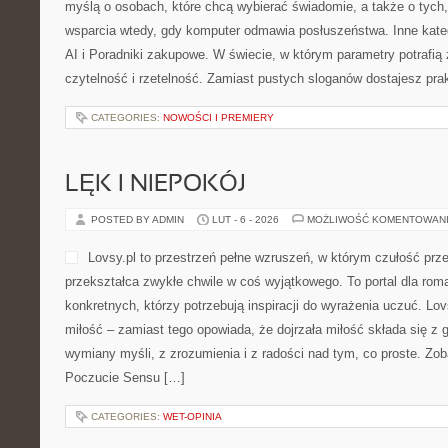
myślą o osobach, które chcą wybierać świadomie, a także o tych,
wsparcia wtedy, gdy komputer odmawia posłuszeństwa. Inne katego
AI i Poradniki zakupowe. W świecie, w którym parametry potrafi
czytelność i rzetelność. Zamiast pustych sloganów dostajesz pra
CATEGORIES:
NOWOŚCI I PREMIERY
LĘK I NIEPOKÓJ
POSTED BY ADMIN
LUT - 6 - 2026
MOŻLIWOŚĆ KOMENTOWAN
Lovsy.pl to przestrzeń pełne wzruszeń, w którym czułość prze
przekształca zwykłe chwile w coś wyjątkowego. To portal dla roma
konkretnych, którzy potrzebują inspiracji do wyrażenia uczuć. Lovs
miłość – zamiast tego opowiada, że dojrzała miłość składa się z 
wymiany myśli, z zrozumienia i z radości nad tym, co proste. Zob
Poczucie Sensu […]
CATEGORIES:
WET-OPINIA