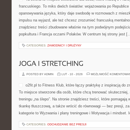
francuskiego. To miks dwóch światów: wojażowania po Republice 
opanowywania języka, który daje swobodę w rozmowach z mieszk
impulsu na wyjazd, ale też chcesz zrozumieć francuską mentalnoś
znajdziesz treści zbudowane właśnie na tym podwójnym podejściu
popkultura i Francja oczami Polaków. W centrum tej strony jest [
CATEGORIES:
ZAWODNICY I DRUŻYNY
JOGA I STRETCHING
POSTED BY ADMIN
LUT - 10 - 2026
MOŻLIWOŚĆ KOMENTOWA
o2fit.pl to Fitness Klub, które łączy praktykę z inspiracją do z
To miejsce stworzone dla osób, które chcą trenować skuteczniej, 
treningu „na ślepo”. Na stronie znajdziesz treści, które pomagaj
tkankę tłuszczową, a także wrócić do równowagi — bez presji, za
kategorie to Wyzwania i plany treningowe i Motywacja i mindset. Id
CATEGORIES:
ODCHUDZANIE BEZ PRESJI