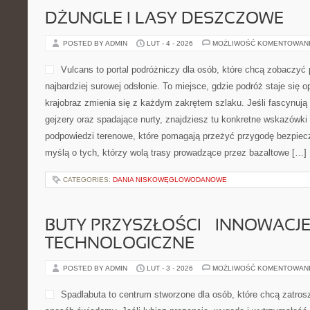
DŻUNGLE I LASY DESZCZOWE
POSTED BY ADMIN
LUT - 4 - 2026
MOŻLIWOŚĆ KOMENTOWAN
Vulcans to portal podróżniczy dla osób, które chcą zobaczyć 
najbardziej surowej odsłonie. To miejsce, gdzie podróż staje się o
krajobraz zmienia się z każdym zakrętem szlaku. Jeśli fascynują 
gejzery oraz spadające nurty, znajdziesz tu konkretne wskazówki 
podpowiedzi terenowe, które pomagają przeżyć przygodę bezpiecz
myślą o tych, którzy wolą trasy prowadzące przez bazaltowe […]
CATEGORIES:
DANIA NISKOWĘGLOWODANOWE
BUTY PRZYSZŁOŚCI – INNOWACJ
TECHNOLOGICZNE
POSTED BY ADMIN
LUT - 3 - 2026
MOŻLIWOŚĆ KOMENTOWAN
Spadlabuta to centrum stworzone dla osób, które chcą zatros