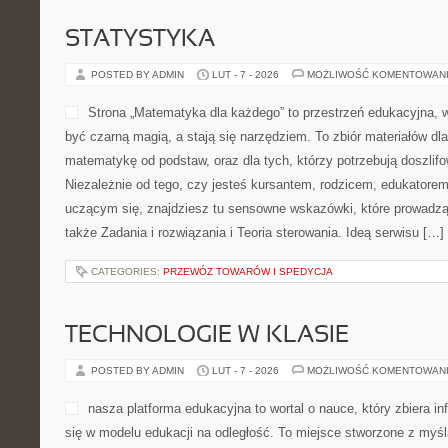
STATYSTYKA
POSTED BY ADMIN
LUT - 7 - 2026
MOŻLIWOŚĆ KOMENTOWAN
Strona „Matematyka dla każdego” to przestrzeń edukacyjna, w 
być czarną magią, a stają się narzędziem. To zbiór materiałów dla
matematykę od podstaw, oraz dla tych, którzy potrzebują doszlif
Niezależnie od tego, czy jesteś kursantem, rodzicem, edukatorem
uczącym się, znajdziesz tu sensowne wskazówki, które prowadzą
także Zadania i rozwiązania i Teoria sterowania. Ideą serwisu […]
CATEGORIES:
PRZEWÓZ TOWARÓW I SPEDYCJA
TECHNOLOGIE W KLASIE
POSTED BY ADMIN
LUT - 7 - 2026
MOŻLIWOŚĆ KOMENTOWAN
nasza platforma edukacyjna to wortal o nauce, który zbiera in
się w modelu edukacji na odległość. To miejsce stworzone z myśl