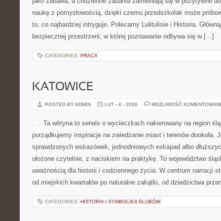
jako zabawa, a codzienne zadania zamieniają się w pozytywne do
naukę z pomysłowością, dzięki czemu przedszkolak może próbowa
to, co najbardziej intryguje. Polecamy Lulitulisie i Historia. Główn
bezpiecznej przestrzeni, w której poznawanie odbywa się w […]
CATEGORIES:
PRACA
KATOWICE
POSTED BY ADMIN
LUT - 4 - 2026
MOŻLIWOŚĆ KOMENTOWAN
Ta witryna to serwis o wycieczkach nakierowany na region ś
porządkujemy inspiracje na zwiedzanie miast i terenów dookoła. J
sprawdzonych wskazówek, jednodniowych eskapad albo dłuższych 
ułożone czytelnie, z naciskiem na praktykę. To województwo śląsk
uważnością dla historii i codziennego życia. W centrum narracji s
od miejskich kwartałów po naturalne zakątki, od dziedzictwa prz
CATEGORIES:
HISTORIA I SYMBOLIKA ŚLUBÓW