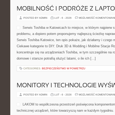
MOBILNOŚĆ I PODRÓŻE Z LAPT
POSTED BY ADMIN
LUT - 6 - 2026
MOŻLIWOŚĆ KOMENTOWAN
Serwis Toshiba w Katowicach to miejsce, w którym najpierw
problemu, a dopiero potem proponujemy najlepszą ścieżkę naprawy
Serwis Toshiba Katowice, ten opis pokaże, jak działamy i czego
Ciekawe kategorie to DIY: Druk 3D & Modding i Mobilne Stacje R
koncentruje się na urządzeniach Toshiba, w tym szczególnie na ro
domowe i starsze potrafią służyć latami, o ile ich […]
CATEGORIES:
BEZPIECZEŃSTWO W POWIETRZU
MONITORY I TECHNOLOGIE WYŚ
POSTED BY ADMIN
LUT - 6 - 2026
MOŻLIWOŚĆ KOMENTOWAN
LAKOM to współczesna przestrzeń poświęcona komponentom
technicznej urządzeń, które towarzyszą nam w każdym tygodniu.