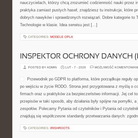
nauczycielach, którzy chcą zrozumieć codzienność nauki przez inte
praktyka zamiast pustych haseł, znajdziesz tu instrukcje, które 
dobrych nawyków i sprawdzonych rozwiązań. Dobre kategorie to Te
Technologie w klasie. Idea serwisu jest […]
CATEGORIES:
MODELE OPLA
INSPEKTOR OCHRONY DANYCH (
POSTED BY ADMIN
LUT - 7 - 2026
MOŻLIWOŚĆ KOMENTOWAN
Przewodnik po GDPR to platforma, które porządkuje reguły 
po wejściu w życie RODO. Strona jest przygotowana z myślą o 
firmach oraz u praktyków za bezpieczeństwo informacji. Jej cel t
przepisów w taki sposób, aby działania były spójne na pomyłki, a
zespołów. Polecamy Pytania od czytelników i Pytania od czyteln
znajdują się współczesne standardy przetwarzania danych: zgod
CATEGORIES:
IRISHROOTS