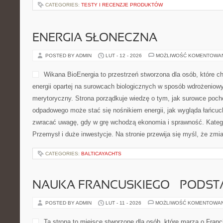
CATEGORIES:
TESTY I RECENZJE PRODUKTÓW
ENERGIA SŁONECZNA
POSTED BY ADMIN
LUT - 12 - 2026
MOŻLIWOŚĆ KOMENTOWA
Wikana BioEnergia to przestrzeń stworzona dla osób, które ch
energii opartej na surowcach biologicznych w sposób wdrożeniowy
merytoryczny. Strona porządkuje wiedzę o tym, jak surowce pocho
odpadowego może stać się nośnikiem energii, jak wygląda łańcuc
zwracać uwagę, gdy w grę wchodzą ekonomia i sprawność. Kategor
Przemysł i duże inwestycje. Na stronie przewija się myśl, że zmi
CATEGORIES:
BALTICAYACHTS
NAUKA FRANCUSKIEGO – PODS
POSTED BY ADMIN
LUT - 11 - 2026
MOŻLIWOŚĆ KOMENTOWA
Ta strona to miejsce stworzone dla osób, które marzą o Francj