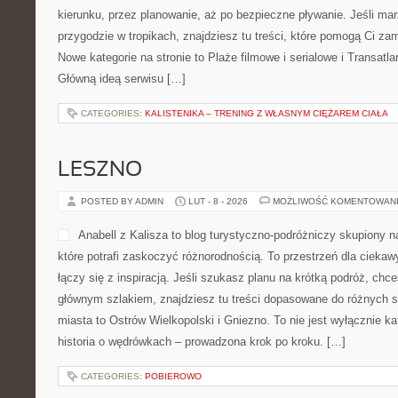
kierunku, przez planowanie, aż po bezpieczne pływanie. Jeśli ma
przygodzie w tropikach, znajdziesz tu treści, które pomogą Ci za
Nowe kategorie na stronie to Plaże filmowe i serialowe i Transatla
Główną ideą serwisu […]
CATEGORIES:
KALISTENIKA – TRENING Z WŁASNYM CIĘŻAREM CIAŁA
LESZNO
POSTED BY ADMIN
LUT - 8 - 2026
MOŻLIWOŚĆ KOMENTOWAN
Anabell z Kalisza to blog turystyczno-podróżniczy skupiony n
które potrafi zaskoczyć różnorodnością. To przestrzeń dla ciekaw
łączy się z inspiracją. Jeśli szukasz planu na krótką podróż, chc
głównym szlakiem, znajdziesz tu treści dopasowane do różnych 
miasta to Ostrów Wielkopolski i Gniezno. To nie jest wyłącznie k
historia o wędrówkach – prowadzona krok po kroku. […]
CATEGORIES:
POBIEROWO