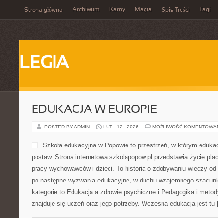
Archiwum
Karny
Magia
Tagi
Strona główna
Spis Treści
LEGIA
EDUKACJA W EUROPIE
POSTED BY ADMIN
LUT - 12 - 2026
MOŻLIWOŚĆ KOMENTOWA
Szkoła edukacyjna w Popowie to przestrzeń, w którym eduka
postaw. Strona internetowa szkolapopow.pl przedstawia życie pla
pracy wychowawców i dzieci. To historia o zdobywaniu wiedzy o
po następne wyzwania edukacyjne, w duchu wzajemnego szacunk
kategorie to Edukacja a zdrowie psychiczne i Pedagogika i metod
znajduje się uczeń oraz jego potrzeby. Wczesna edukacja jest tu